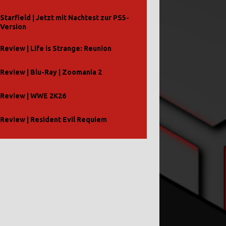
Starfield | Jetzt mit Nachtest zur PS5-
Version
Review | Life is Strange: Reunion
Review | Blu-Ray | Zoomania 2
Review | WWE 2K26
Review | Resident Evil Requiem