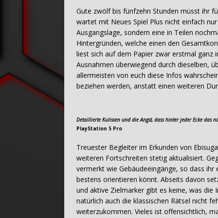
Gute zwölf bis fünfzehn Stunden müsst ihr f
wartet mit Neues Spiel Plus nicht einfach nu
Ausgangslage, sondern eine in Teilen nochma
Hintergründen, welche einen den Gesamtkont
liest sich auf dem Papier zwar erstmal ganz 
Ausnahmen überwiegend durch dieselben, über
allermeisten von euch diese Infos wahrschein
beziehen werden, anstatt einen weiteren Du
Detaillierte Kulissen und die Angst, dass hinter jeder Ecke das 
PlayStation 5 Pro
Treuester Begleiter im Erkunden von Ebisug
weiteren Fortschreiten stetig aktualisiert. 
vermerkt wie Gebäudeeingänge, so dass ihr e
bestens orientieren könnt. Abseits davon set
und aktive Zielmarker gibt es keine, was di
natürlich auch die klassischen Rätsel nicht f
weiterzukommen. Vieles ist offensichtlich, 