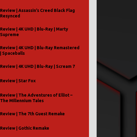
Review | Assassin’s Creed Black Flag
Resynced
Review | 4K UHD | Blu-Ray | Marty
Supreme
Review | 4K UHD | Blu-Ray Remastered
| Spaceballs
Review | 4K UHD | Blu-Ray | Scream 7
Review | Star Fox
Review | The Adventures of Elliot –
The Millennium Tales
Review | The 7th Guest Remake
Review | Gothic Remake