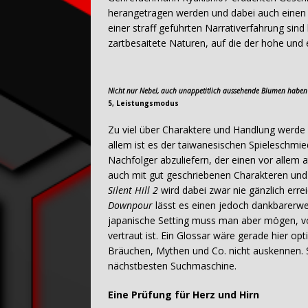
herangetragen werden und dabei auch einen g
einer straff geführten Narrativerfahrung sind
zartbesaitete Naturen, auf die der hohe und e
Nicht nur Nebel, auch unappetitlich aussehende Blumen haben s
5, Leistungsmodus
Zu viel über Charaktere und Handlung werde ich
allem ist es der taiwanesischen Spieleschm
Nachfolger abzuliefern, der einen vor allem
auch mit gut geschriebenen Charakteren und 
Silent Hill 2
wird dabei zwar nie gänzlich errei
Downpour
lässt es einen jedoch dankbarerwei
japanische Setting muss man aber mögen, vo
vertraut ist. Ein Glossar wäre gerade hier opt
Bräuchen, Mythen und Co. nicht auskennen. S
nächstbesten Suchmaschine.
Eine Prüfung für Herz und Hirn