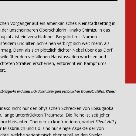
ichen Vorgänger auf ein amerikanisches Kleinstadtsetting in
t der unscheinbaren Oberschülerin Hinako Shimizu in das
hauplatz ist ein verschlafenes Bergdorf mit Namen
feldern und alten Schreinen verbirgt sich weit mehr, als
ermag. Denn als sich plötzlich dichter Nebel über das Dorf
seile über den verfallenen Hausfassaden wachsen und
uchteten Straßen erscheinen, entbrennt ein Kampf ums
ert.
Ebisugaoka und muss sich dabei ihren ganz persönlichen Traumata stellen. Kleiner
ako nicht nur den physischen Schrecken von Ebisugaoka
, lange unterdrückten Traumata. Die Reihe ist seit jeher
ch hochbrisanten Themen zu konfrontieren, wobei
Silent Hill f
r Missbrauch und Co. sind nur einige Aspekte der von
te, welche serientypisch eher subtil an den Spieler