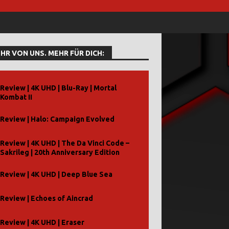
HR VON UNS. MEHR FÜR DICH:
Review | 4K UHD | Blu-Ray | Mortal
Kombat II
Review | Halo: Campaign Evolved
Review | 4K UHD | The Da Vinci Code –
Sakrileg | 20th Anniversary Edition
Review | 4K UHD | Deep Blue Sea
Review | Echoes of Aincrad
Review | 4K UHD | Eraser