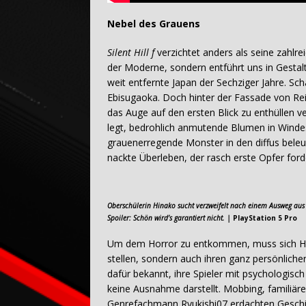
Nebel des Grauens
Silent Hill f
verzichtet anders als seine zahlre
der Moderne, sondern entführt uns in Gestal
weit entfernte Japan der Sechziger Jahre. Sc
Ebisugaoka. Doch hinter der Fassade von Reis
das Auge auf den ersten Blick zu enthüllen v
legt, bedrohlich anmutende Blumen in Winde
grauenerregende Monster in den diffus bele
nackte Überleben, der rasch erste Opfer ford
Oberschülerin Hinako sucht verzweifelt nach einem Ausweg aus 
Spoiler: Schön wird’s garantiert nicht. |
PlayStation 5 Pro
Um dem Horror zu entkommen, muss sich Hin
stellen, sondern auch ihren ganz persönlichen
dafür bekannt, ihre Spieler mit psychologis
keine Ausnahme darstellt. Mobbing, familiäre
Genrefachmann Ryukishi07 erdachten Geschich