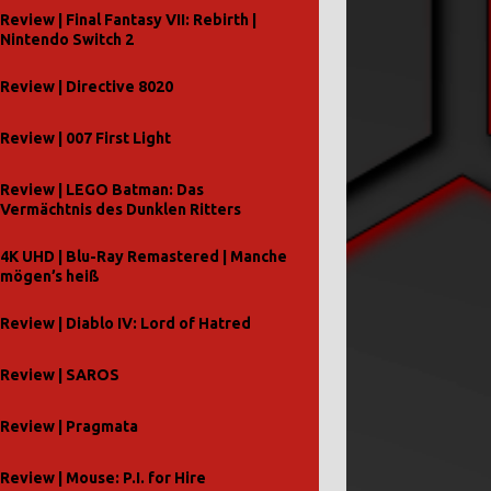
Review | Final Fantasy VII: Rebirth |
Nintendo Switch 2
Review | Directive 8020
Review | 007 First Light
Review | LEGO Batman: Das
Vermächtnis des Dunklen Ritters
4K UHD | Blu-Ray Remastered | Manche
mögen’s heiß
Review | Diablo IV: Lord of Hatred
Review | SAROS
Review | Pragmata
Review | Mouse: P.I. for Hire