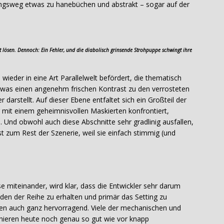
ngsweg etwas zu hanebüchen und abstrakt – sogar auf der
ht lösen. Dennoch: Ein Fehler, und die diabolisch grinsende Strohpuppe schwingt ihre
wieder in eine Art Parallelwelt befördert, die thematisch
, was einen angenehm frischen Kontrast zu den verrosteten
darstellt. Auf dieser Ebene entfaltet sich ein Großteil der
mit einem geheimnisvollen Maskierten konfrontiert,
. Und obwohl auch diese Abschnitte sehr gradlinig ausfallen,
st zum Rest der Szenerie, weil sie einfach stimmig (und
e miteinander, wird klar, dass die Entwickler sehr darum
en der Reihe zu erhalten und primär das Setting zu
ken auch ganz hervorragend. Viele der mechanischen und
nieren heute noch genau so gut wie vor knapp