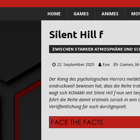
HOME
GAMES
ANIMES
MOV
Silent Hill f
ZWISCHEN STARKER ATMOSPHÄRE UND S
22. September 2025
Exe
Games
,
M-
Der König des psychologischen Horrors meldet
eindrucksvoll bewiesen hat, dass die Reihe tro
wagt sich KONAMI mit Silent Hill f nun seit la
führt die Reihe damit erstmals zurück in sein
Veröffentlichung für euch durchgespielt.