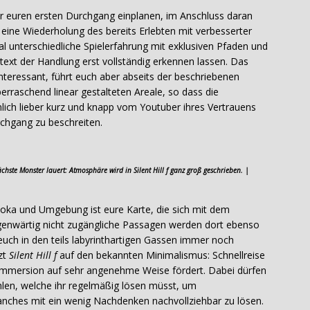
ür euren ersten Durchgang einplanen, im Anschluss daran
r eine Wiederholung des bereits Erlebten mit verbesserter
l unterschiedliche Spielerfahrung mit exklusiven Pfaden und
ext der Handlung erst vollständig erkennen lassen. Das
interessant, führt euch aber abseits der beschriebenen
raschend linear gestalteten Areale, so dass die
lich lieber kurz und knapp vom Youtuber ihres Vertrauens
rchgang zu beschreiten.
nächste Monster lauert: Atmosphäre wird in Silent Hill f ganz groß geschrieben. |
aoka und Umgebung ist eure Karte, die sich mit dem
Gegenwärtig nicht zugängliche Passagen werden dort ebenso
uch in den teils labyrinthartigen Gassen immer noch
zt
Silent Hill f
auf den bekannten Minimalismus: Schnellreise
e Immersion auf sehr angenehme Weise fördert. Dabei dürfen
ehlen, welche ihr regelmäßig lösen müsst, um
manches mit ein wenig Nachdenken nachvollziehbar zu lösen.