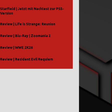
Starfield | Jetzt mit Nachtest zur PS5-
Version
Review | Life is Strange: Reunion
Review | Blu-Ray | Zoomania 2
Review | WWE 2K26
Review | Resident Evil Requiem