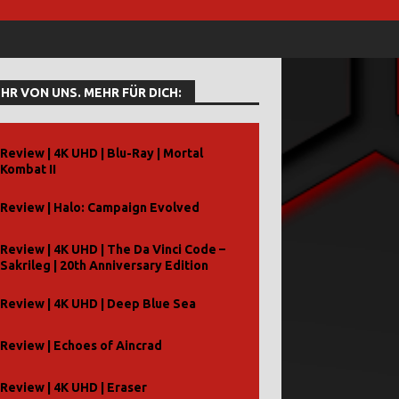
HR VON UNS. MEHR FÜR DICH:
Review | 4K UHD | Blu-Ray | Mortal
Kombat II
Review | Halo: Campaign Evolved
Review | 4K UHD | The Da Vinci Code –
Sakrileg | 20th Anniversary Edition
Review | 4K UHD | Deep Blue Sea
Review | Echoes of Aincrad
Review | 4K UHD | Eraser