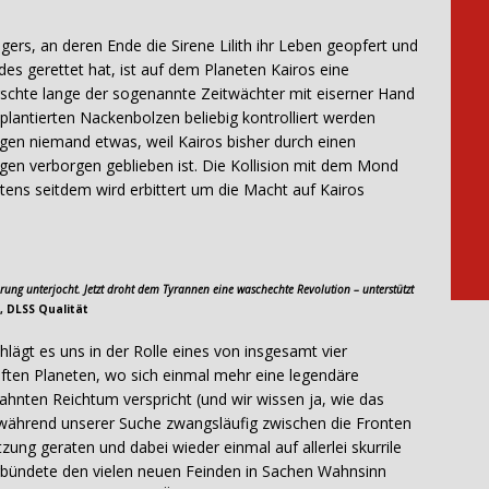
ers, an deren Ende die Sirene Lilith ihr Leben geopfert und
es gerettet hat, ist auf dem Planeten Kairos eine
rschte lange der sogenannte Zeitwächter mit eiserner Hand
plantierten Nackenbolzen beliebig kontrolliert werden
n niemand etwas, weil Kairos bisher durch einen
gen verborgen geblieben ist. Die Kollision mit dem Mond
tens seitdem wird erbittert um die Macht auf Kairos
rung unterjocht. Jetzt droht dem Tyrannen eine waschechte Revolution – unterstützt
, DLSS Qualität
hlägt es uns in der Rolle eines von insgesamt vier
en Planeten, wo sich einmal mehr eine legendäre
ahnten Reichtum verspricht (und wir wissen ja, wie das
ir während unserer Suche zwangsläufig zwischen die Fronten
ng geraten und dabei wieder einmal auf allerlei skurrile
erbündete den vielen neuen Feinden in Sachen Wahnsinn