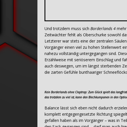
Und trotzdem muss sich
Borderlands 4
mehr a
Zeitwächter fehlt als Oberschurke sowohl d
Letzterer war stets eine der zentralen Säulen 
Vorgänger einen viel zu hohen Stellenwert 
nahezu vollständig untergegangen sind. Dies
Erzählweise mit seriöserem Einschlag und fa
auch deswegen, um im längst sterbenden Zeit
die zarten Gefühle bunthaariger Schneeflöckc
Kein Borderlands ohne Claptrap: Zum Glück spielt das langfris
das trotzdem zu viel ist, kann den Blechkumpanen in den Opti
Balance lässt sich eben nicht dadurch erziel
komplett entgegengesetzte Richtung spiegelt
gefallen haben als im Vorgänger – was in Teil
den Sack gegangen sind -, darf man auch hie