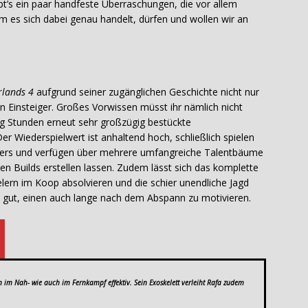
bt’s ein paar handfeste Überraschungen, die vor allem
m es sich dabei genau handelt, dürfen und wollen wir an
rlands 4
aufgrund seiner zugänglichen Geschichte nicht nur
 Einsteiger. Großes Vorwissen müsst ihr nämlich nicht
ßig Stunden erneut sehr großzügig bestückte
er Wiederspielwert ist anhaltend hoch, schließlich spielen
ders und verfügen über mehrere umfangreiche Talentbäume
en Builds erstellen lassen. Zudem lässt sich das komplette
elern im Koop absolvieren und die schier unendliche Jagd
 gut, einen auch lange nach dem Abspann zu motivieren.
n im Nah- wie auch im Fernkampf effektiv. Sein Exoskelett verleiht Rafa zudem