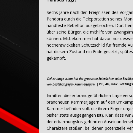
Sechs Jahre nach den Ereignissen des Vorgäng
Pandora durch die Teleportation seines Mond
handfeste Rebellion ausgebrochen. Dort her
über seine Bürger, die mithilfe von zwangsim
können. Mitbekommen hat davon nur deswege
hochentwickelten Schutzschild für fremde Au
hat diesem Zustand ein Ende gesetzt, spätes
gekämpft.
Viel zu lange schon hat der grausame Zeitwächter seine Bevölke
von beutehungrigen Kammerjägern. |
PC, 4K, max. Settings
Inmitten dieser brandgefährlichen Lage versc
brandneuen Kammerjägern auf den umkämpft
Kammer befinden soll, die ihrem Finger unge
bisher stets ausgegangen ist). Klar, dass w
der erbarmungslos geführten Auseinandersetzu
Charaktere stoßen, bei denen potenzielle V