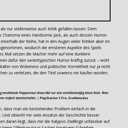
ls nur stellenweise auch Kritik gefallen lassen: Dem
as Charisma eines Handsome Jack, als auch dessen Humor.
innerhalb der Reihe, hat in den Augen vieler Kritiker aber im
eingenommen, wodurch die ernsteren Aspekte des Spiels
es Mal setzen die Macher mehr auf eine dunklere
hren dafür den serientypischen Humor kräftig zurück – wohl
alter von Wokeness und politischer Korrektheit nur ja nicht
hen zu verletzen, die den Titel sowieso nie kaufen würden.
tig nervtötende Plappermaul dieses Mal nur eine verhältnismäßig kleine Rolle. Wem
onen einfach stummschalten. |
PlayStation 5 Pro, Grafikmodus
en, dass man ein bestehendes Problem einfach in die
. Und obwohl mir viele Ansätze der Geschichte besser
en daran liegt, dass mir die Kalypso-Zwillinge unfassbar auf
r keine Offenbarung in Sachen kreativem Schreiben