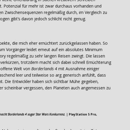
it. Potenzial für mehr ist zwar durchaus vorhanden und
llen Zwischensequenzen regelmäßig durch, im Vergleich zu
en gibt’s davon jedoch schlicht nicht genug.
pekte, die mich eher ernüchtert zurückgelassen haben. So
zum Vorgänger leidet erneut auf ein absolutes Minimum
ory regelmäßig zu sehr langen Reisen zwingt. Die lassen
 verkürzen, trotzdem macht sich dabei schnell Ernüchterung
ie offene Welt von
Borderlands 4
mit Ausnahme einiger
hend leer und teilweise so arg generisch anfühlt, dass
t. Die Entwickler haben sich sichtbar Mühe gegeben,
ber scheinbar vergessen, den Planeten auch angemessen zu
 macht Borderlands 4 sogar Star Wars Konkurrenz. |
PlayStation 5 Pro,