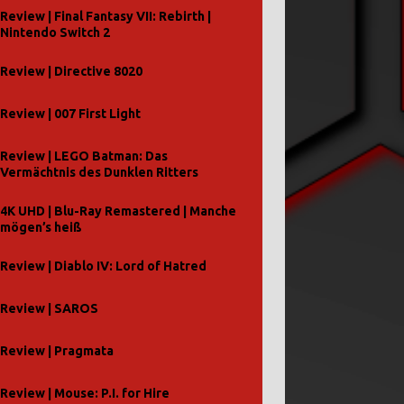
Review | Final Fantasy VII: Rebirth |
Nintendo Switch 2
Review | Directive 8020
Review | 007 First Light
Review | LEGO Batman: Das
Vermächtnis des Dunklen Ritters
4K UHD | Blu-Ray Remastered | Manche
mögen’s heiß
Review | Diablo IV: Lord of Hatred
Review | SAROS
Review | Pragmata
Review | Mouse: P.I. for Hire