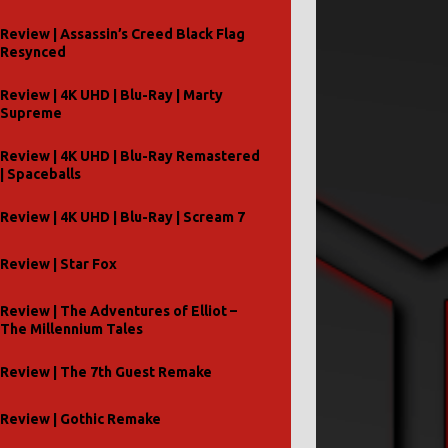
Review | Assassin’s Creed Black Flag
Resynced
Review | 4K UHD | Blu-Ray | Marty
Supreme
Review | 4K UHD | Blu-Ray Remastered
| Spaceballs
Review | 4K UHD | Blu-Ray | Scream 7
Review | Star Fox
Review | The Adventures of Elliot –
The Millennium Tales
Review | The 7th Guest Remake
Review | Gothic Remake