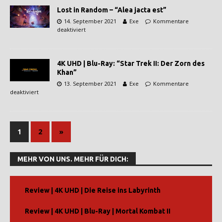
Lost in Random – “Alea jacta est”
14. September 2021
Exe
Kommentare
deaktiviert
4K UHD | Blu-Ray: “Star Trek II: Der Zorn des
Khan”
13. September 2021
Exe
Kommentare
deaktiviert
1
2
»
MEHR VON UNS. MEHR FÜR DICH:
Review | 4K UHD | Die Reise ins Labyrinth
Review | 4K UHD | Blu-Ray | Mortal Kombat II