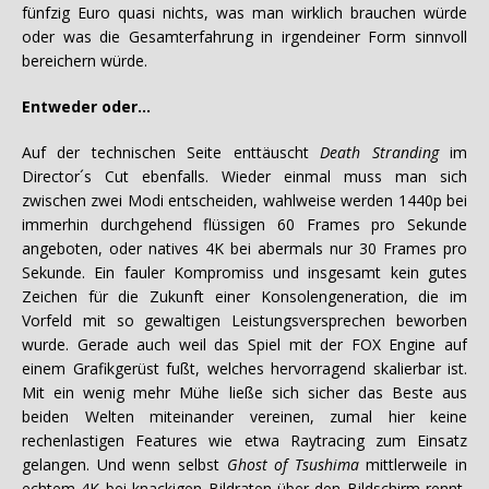
fünfzig Euro quasi nichts, was man wirklich brauchen würde
oder was die Gesamterfahrung in irgendeiner Form sinnvoll
bereichern würde.
Entweder oder…
Auf der technischen Seite enttäuscht
Death Stranding
im
Director´s Cut ebenfalls. Wieder einmal muss man sich
zwischen zwei Modi entscheiden, wahlweise werden 1440p bei
immerhin durchgehend flüssigen 60 Frames pro Sekunde
angeboten, oder natives 4K bei abermals nur 30 Frames pro
Sekunde. Ein fauler Kompromiss und insgesamt kein gutes
Zeichen für die Zukunft einer Konsolengeneration, die im
Vorfeld mit so gewaltigen Leistungsversprechen beworben
wurde. Gerade auch weil das Spiel mit der FOX Engine auf
einem Grafikgerüst fußt, welches hervorragend skalierbar ist.
Mit ein wenig mehr Mühe ließe sich sicher das Beste aus
beiden Welten miteinander vereinen, zumal hier keine
rechenlastigen Features wie etwa Raytracing zum Einsatz
gelangen. Und wenn selbst
Ghost of Tsushima
mittlerweile in
echtem 4K bei knackigen Bildraten über den Bildschirm rennt,