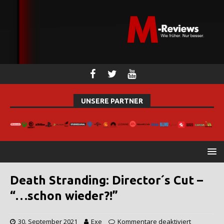
UNSERE PARTNER
Death Stranding: Director´s Cut –
“…schon wieder?!”
30. September 2021
Exe
Kommentare deaktiviert