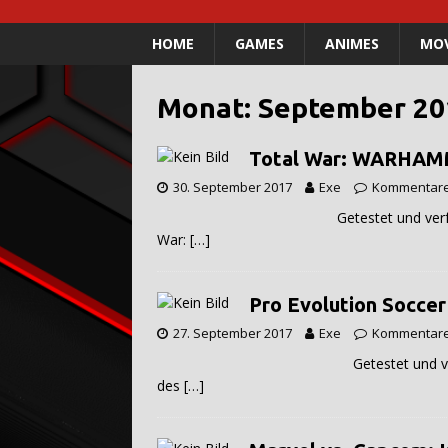
HOME
GAMES
ANIMES
MOV
Monat:
September 20
Total War: WARHAMME
30. September 2017
Exe
Kommentare 
Getestet und verfasst von Gene
War:
[…]
Pro Evolution Soccer
27. September 2017
Exe
Kommentare 
Getestet und verfasst von Gene
des
[…]