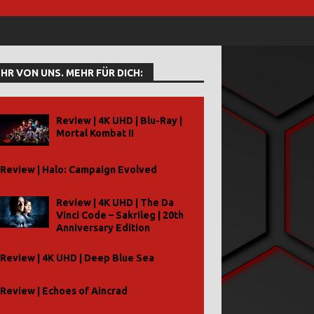
HR VON UNS. MEHR FÜR DICH:
Review | 4K UHD | Blu-Ray |
Mortal Kombat II
Review | Halo: Campaign Evolved
Review | 4K UHD | The Da
Vinci Code – Sakrileg | 20th
Anniversary Edition
Review | 4K UHD | Deep Blue Sea
Review | Echoes of Aincrad