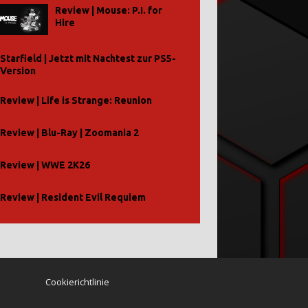
Review | Mouse: P.I. for
Hire
Starfield | Jetzt mit Nachtest zur PS5-
Version
Review | Life is Strange: Reunion
Review | Blu-Ray | Zoomania 2
Review | WWE 2K26
Review | Resident Evil Requiem
Cookierichtlinie