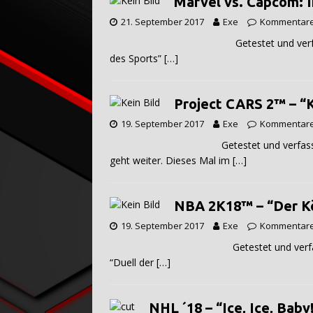
Marvel vs. Capcom: In
21. September 2017
Exe
Kommentare 
Getestet und verfasst von Gener
des Sports”
[…]
Project CARS 2™ – “K
19. September 2017
Exe
Kommentare 
Getestet und verfasst von Genera
geht weiter. Dieses Mal im
[…]
NBA 2K18™ – “Der Kö
19. September 2017
Exe
Kommentare 
Getestet und verfasst von Gener
“Duell der
[…]
NHL ´18 – “Ice, Ice, Baby