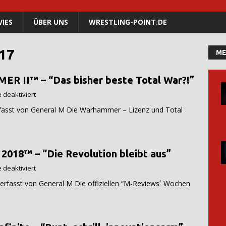
IES
ÜBER UNS
WRESTLING-POINT.DE
17
ME
R II™ – “Das bisher beste Total War?!”
deaktiviert
ral M Die Warhammer – Lizenz und Total
 2018™ – “Die Revolution bleibt aus”
deaktiviert
ral M Die offiziellen “M-Reviews´ Wochen