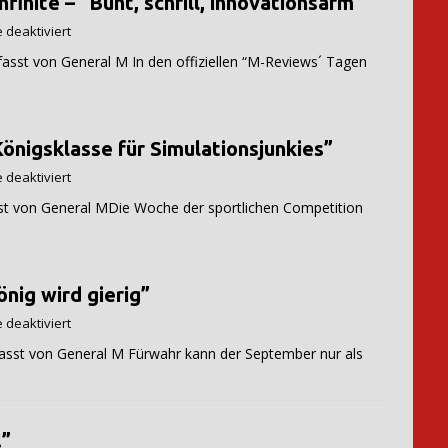
finite – “Bunt, schrill, innovationsarm”
deaktiviert
al M In den offiziellen “M-Reviews´ Tagen
önigsklasse für Simulationsjunkies”
deaktiviert
l MDie Woche der sportlichen Competition
nig wird gierig”
deaktiviert
al M Fürwahr kann der September nur als
!”