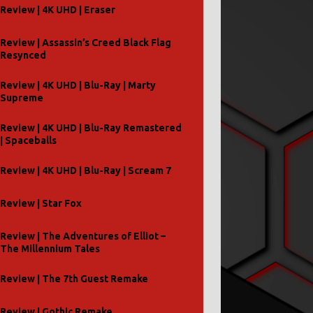
Review | 4K UHD | Eraser
Review | Assassin’s Creed Black Flag
Resynced
Review | 4K UHD | Blu-Ray | Marty
Supreme
Review | 4K UHD | Blu-Ray Remastered
| Spaceballs
Review | 4K UHD | Blu-Ray | Scream 7
Review | Star Fox
Review | The Adventures of Elliot –
The Millennium Tales
Review | The 7th Guest Remake
Review | Gothic Remake