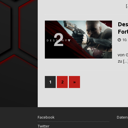
[
Des
For
10.
Get
von G
zu
[…
1
2
»
Facebook
Daten
Twitter