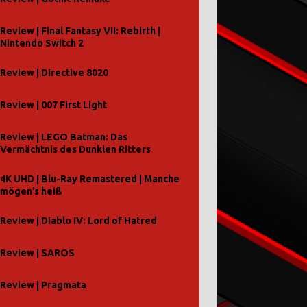
Review | Final Fantasy VII: Rebirth |
Nintendo Switch 2
Review | Directive 8020
Review | 007 First Light
Review | LEGO Batman: Das
Vermächtnis des Dunklen Ritters
4K UHD | Blu-Ray Remastered | Manche
mögen’s heiß
Review | Diablo IV: Lord of Hatred
Review | SAROS
Review | Pragmata