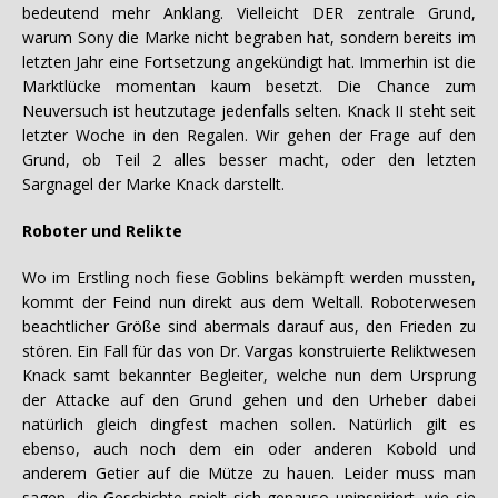
bedeutend mehr Anklang. Vielleicht DER zentrale Grund,
warum Sony die Marke nicht begraben hat, sondern bereits im
letzten Jahr eine Fortsetzung angekündigt hat. Immerhin ist die
Marktlücke momentan kaum besetzt. Die Chance zum
Neuversuch ist heutzutage jedenfalls selten. Knack II steht seit
letzter Woche in den Regalen. Wir gehen der Frage auf den
Grund, ob Teil 2 alles besser macht, oder den letzten
Sargnagel der Marke Knack darstellt.
Roboter und Relikte
Wo im Erstling noch fiese Goblins bekämpft werden mussten,
kommt der Feind nun direkt aus dem Weltall. Roboterwesen
beachtlicher Größe sind abermals darauf aus, den Frieden zu
stören. Ein Fall für das von Dr. Vargas konstruierte Reliktwesen
Knack samt bekannter Begleiter, welche nun dem Ursprung
der Attacke auf den Grund gehen und den Urheber dabei
natürlich gleich dingfest machen sollen. Natürlich gilt es
ebenso, auch noch dem ein oder anderen Kobold und
anderem Getier auf die Mütze zu hauen. Leider muss man
sagen, die Geschichte spielt sich genauso uninspiriert, wie sie