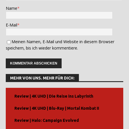
Name
*
E-Mail
*
Meinen Namen, E-Mail und Website in diesem Browser
speichern, bis ich wieder kommentiere.
A
l
MEHR VON UNS. MEHR FÜR DICH:
t
e
r
Review | 4K UHD | Die Reise ins Labyrinth
n
Review | 4K UHD | Blu-Ray | Mortal Kombat II
a
t
Review | Halo: Campaign Evolved
i
v