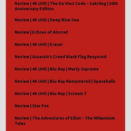
Review | 4K UHD | The Da Vinci Code – Sakrileg | 20th
e
Anniversary Edition
:
Review | 4K UHD | Deep Blue Sea
Review | Echoes of Aincrad
Review | 4K UHD | Eraser
Review | Assassin’s Creed Black Flag Resynced
Review | 4K UHD | Blu-Ray | Marty Supreme
Review | 4K UHD | Blu-Ray Remastered | Spaceballs
Review | 4K UHD | Blu-Ray | Scream 7
Review | Star Fox
Review | The Adventures of Elliot – The Millennium
Tales