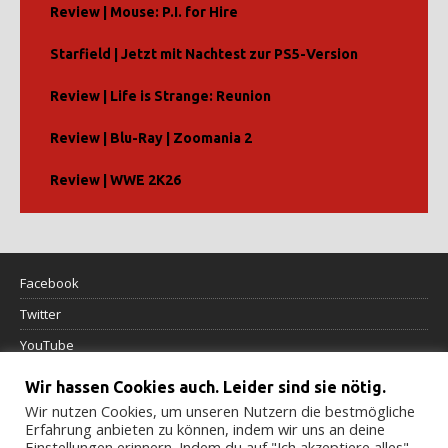
Review | Mouse: P.I. for Hire
Starfield | Jetzt mit Nachtest zur PS5-Version
Review | Life is Strange: Reunion
Review | Blu-Ray | Zoomania 2
Review | WWE 2K26
Facebook
Twitter
YouTube
Wir hassen Cookies auch. Leider sind sie nötig.
Datenschutzerklärung
Wir nutzen Cookies, um unseren Nutzern die bestmögliche
Erfahrung anbieten zu können, indem wir uns an deine
Impressum
Einstellungen erinnern. Indem du auf "Ich akzeptiere alles"