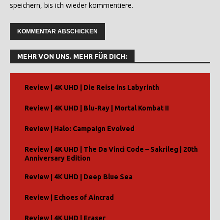
speichern, bis ich wieder kommentiere.
A
l
MEHR VON UNS. MEHR FÜR DICH:
t
e
r
Review | 4K UHD | Die Reise ins Labyrinth
n
Review | 4K UHD | Blu-Ray | Mortal Kombat II
a
t
Review | Halo: Campaign Evolved
i
v
Review | 4K UHD | The Da Vinci Code – Sakrileg | 20th
e
Anniversary Edition
:
Review | 4K UHD | Deep Blue Sea
Review | Echoes of Aincrad
Review | 4K UHD | Eraser