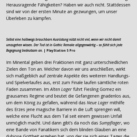
Herausragende Fähigkeiten? Haben wir auch nicht. Stattdessen
sind wir von der ersten Minute an gezwungen, um unser
Überleben zu kämpfen.
Selbst eine halbwegs brauchbare Ausrüstung nützt nicht viel, wenn wir nicht damit
umzugehen wissen. Der Tod ist in Gothic Remake allgegenwärtig
– so fühlt sich jede
Begegnung bedeutsam an.
| PlayStation 5 Pro
Im Minental geben drei Fraktionen mit ganz unterschiedlichen
Zielen den Ton an. Welcher davon wir uns anschließen, wirkt
sich maßgeblich auf zentrale Aspekte des weiteren Handlungs-
und Spielverlaufes aus, erst zum Finale laufen sämtliche roten
Fäden zusammen. Im
Alten Lager
führt Fiesling Gomez ein
grausames Regime und beutet die Gefangenen gnadenlos aus,
um dem König zu gefallen, während das
Neue Lager
mithilfe
des Erzes jene magische Barriere in die Luft sprengen will,
welche eine Flucht aus dem Tal seit einem gewissen Unfall
unmöglich macht. Und dann gibt’s da noch das
Sumpflager
, wo
eine Bande von Fanatikern sich dem blinden Glauben an eine
dubiose Gottheit ergeben hat, von der sie sich eines Tages die