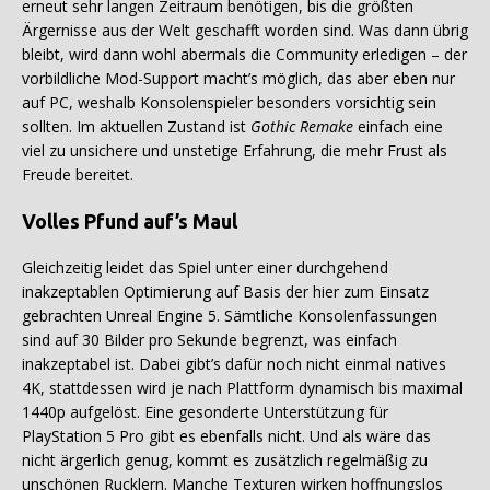
erneut sehr langen Zeitraum benötigen, bis die größten
Ärgernisse aus der Welt geschafft worden sind. Was dann übrig
bleibt, wird dann wohl abermals die Community erledigen – der
vorbildliche Mod-Support macht’s möglich, das aber eben nur
auf PC, weshalb Konsolenspieler besonders vorsichtig sein
sollten. Im aktuellen Zustand ist
Gothic Remake
einfach eine
viel zu unsichere und unstetige Erfahrung, die mehr Frust als
Freude bereitet.
Volles Pfund auf’s Maul
Gleichzeitig leidet das Spiel unter einer durchgehend
inakzeptablen Optimierung auf Basis der hier zum Einsatz
gebrachten Unreal Engine 5. Sämtliche Konsolenfassungen
sind auf 30 Bilder pro Sekunde begrenzt, was einfach
inakzeptabel ist. Dabei gibt’s dafür noch nicht einmal natives
4K, stattdessen wird je nach Plattform dynamisch bis maximal
1440p aufgelöst. Eine gesonderte Unterstützung für
PlayStation 5 Pro gibt es ebenfalls nicht. Und als wäre das
nicht ärgerlich genug, kommt es zusätzlich regelmäßig zu
unschönen Rucklern. Manche Texturen wirken hoffnungslos