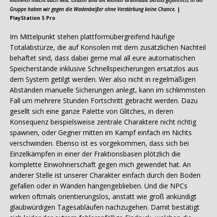
Kleinvieh macht auch Mist: Einzeln sind die kleinen Grünhäute bereits gefährlich, in der
Gruppe haben wir gegen die Wadenbeißer ohne Verstärkung keine Chance.
|
PlayStation 5 Pro
Im Mittelpunkt stehen plattformübergreifend häufige
Totalabstürze, die auf Konsolen mit dem zusätzlichen Nachteil
behaftet sind, dass dabei gerne mal all eure automatischen
Speicherstände inklusive Schnellspeicherungen ersatzlos aus
dem System getilgt werden. Wer also nicht in regelmäßigen
Abständen manuelle Sicherungen anlegt, kann im schlimmsten
Fall um mehrere Stunden Fortschritt gebracht werden. Dazu
gesellt sich eine ganze Palette von Glitches, in deren
Konsequenz beispielsweise zentrale Charaktere nicht richtig
spawnen, oder Gegner mitten im Kampf einfach im Nichts
verschwinden. Ebenso ist es vorgekommen, dass sich bei
Einzelkämpfen in einer der Fraktionsbasen plötzlich die
komplette Einwohnerschaft gegen mich gewendet hat. An
anderer Stelle ist unserer Charakter einfach durch den Boden
gefallen oder in Wänden hängengeblieben. Und die NPCs
wirken oftmals orientierungslos, anstatt wie groß ankündigt
glaubwürdigen Tagesabläufen nachzugehen. Damit bestätigt