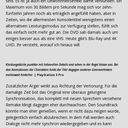
sind. Es ist ja auch ein Gewohnheitseffekt damit verbunden. Ein
Maximum von 30 Bildern pro Sekunde mag sich vor zehn-
fünfzehn Jahren noch als erträglich angefühlt haben, aber in
Zeiten, wo die allermeisten Konsolentitel wenigstens einen
alternativen Leistungsmodus zur Verfügung stellen, fühlt sich
das einfach nicht mehr gut an. Die DVD sah damals auch um
einiges besser aus als eine VHS. Heute gibt’s Blu-Ray und 4K
UHD. Ihr versteht, worauf ich hinaus will.
Kleidungsstücke punkten mit liebevollen Details und sehen in der Regel klasse aus. Bei
den Animationen der Charaktere hinkt der Titel dagegen anderen Genrevertretern
meilenweit hinterher
. | PlayStation 5 Pro
Zusätzlicher Ärger winkt aus Richtung der Vertonung. Für die
damalige Zeit bot das Original eine überaus gelungene
Synchronisation, das komplett mit neuen Sprechern versehene
Remake klingt dagegen eher durchwachsen. Den Soundtrack
könnte man eher genießen, wenn er nicht dazu neigen würde,
gelegentlich einfach abzubrechen. In dem Fall werden auch
Dialoge nicht mehr synchron wiedergegeben und es kann