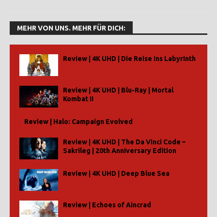
MEHR VON UNS. MEHR FÜR DICH:
Review | 4K UHD | Die Reise ins Labyrinth
Review | 4K UHD | Blu-Ray | Mortal
Kombat II
Review | Halo: Campaign Evolved
Review | 4K UHD | The Da Vinci Code –
Sakrileg | 20th Anniversary Edition
Review | 4K UHD | Deep Blue Sea
Review | Echoes of Aincrad