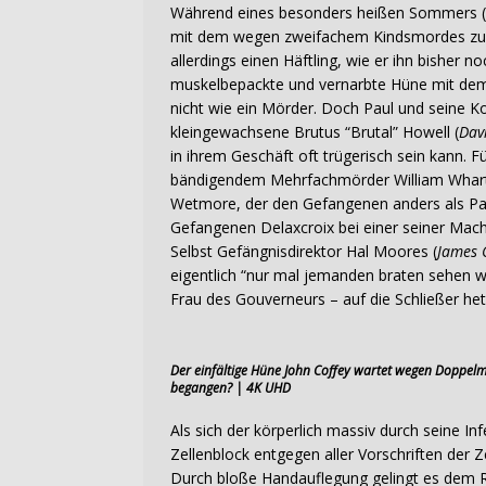
Während eines besonders heißen Sommers (
mit dem wegen zweifachem Kindsmordes zum 
allerdings einen Häftling, wie er ihn bisher 
muskelbepackte und vernarbte Hüne mit dem 
nicht wie ein Mörder. Doch Paul und seine Ko
kleingewachsene Brutus “Brutal” Howell (
Dav
in ihrem Geschäft oft trügerisch sein kann.
bändigendem Mehrfachmörder William Whart
Wetmore, der den Gefangenen anders als Pa
Gefangenen Delaxcroix bei einer seiner Mach
Selbst Gefängnisdirektor Hal Moores (
James 
eigentlich “nur mal jemanden braten sehen wi
Frau des Gouverneurs – auf die Schließer het
Der einfältige Hüne John Coffey wartet wegen Doppelmor
begangen? | 4K UHD
Als sich der körperlich massiv durch seine 
Zellenblock entgegen aller Vorschriften der Z
Durch bloße Handauflegung gelingt es dem R