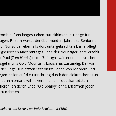
comb auf ein langes Leben zurückblicken. Zu lange für
gen. Einsam wartet der über hundert Jahre alte Senior nun
. Nur zu der ebenfalls dort untergebrachten Elaine pflegt
 regnerischen Nachmittages Ende der Neunziger Jahre erzählt
r Paul (
Tom Hanks
) noch Gefängniswärter und als solcher
atsgefängnis Cold Mountain, Louisiana, zuständig. Der vom
n der Regel zur letzten Station im Leben von Mördern und
gen Zellen auf die Hinrichtung durch den elektrischen Stuhl
 denn niemand will riskieren, einen Todeskandidaten
zieren, an deren Ende “Old Sparky” ohne Erbarmen jeden
tz zu nehmen.
ndidaten und ist stets um Ruhe bemüht. | 4K UHD