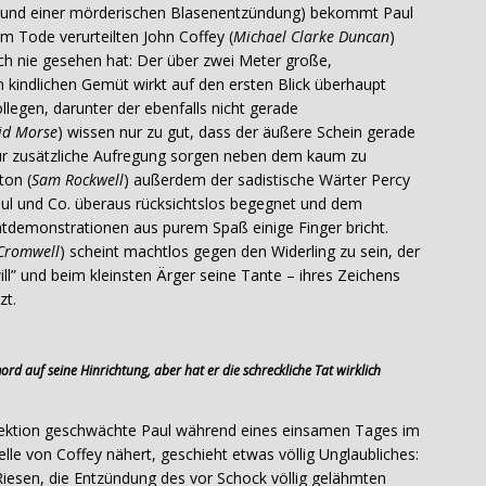
und einer mörderischen Blasenentzündung) bekommt Paul
Tode verurteilten John Coffey (
Michael Clarke Duncan
)
noch nie gesehen hat: Der über zwei Meter große,
kindlichen Gemüt wirkt auf den ersten Blick überhaupt
llegen, darunter der ebenfalls nicht gerade
id Morse
) wissen nur zu gut, dass der äußere Schein gerade
 Für zusätzliche Aufregung sorgen neben dem kaum zu
on (
Sam Rockwell
) außerdem der sadistische Wärter Percy
ul und Co. überaus rücksichtslos begegnet und dem
tdemonstrationen aus purem Spaß einige Finger bricht.
Cromwell
) scheint machtlos gegen den Widerling zu sein, der
ll” und beim kleinsten Ärger seine Tante – ihres Zeichens
zt.
d auf seine Hinrichtung, aber hat er die schreckliche Tat wirklich
Infektion geschwächte Paul während eines einsamen Tages im
elle von Coffey nähert, geschieht etwas völlig Unglaubliches:
iesen, die Entzündung des vor Schock völlig gelähmten