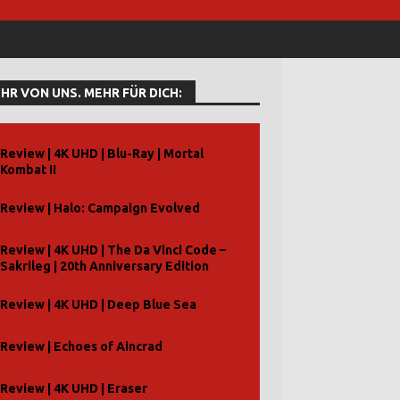
HR VON UNS. MEHR FÜR DICH:
Review | 4K UHD | Blu-Ray | Mortal
Kombat II
Review | Halo: Campaign Evolved
Review | 4K UHD | The Da Vinci Code –
Sakrileg | 20th Anniversary Edition
Review | 4K UHD | Deep Blue Sea
Review | Echoes of Aincrad
Review | 4K UHD | Eraser