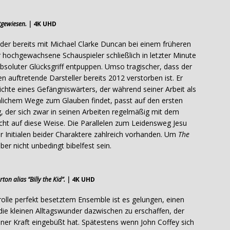
tgewiesen. |
4K UHD
 der bereits mit Michael Clarke Duncan bei einem früheren
 hochgewachsene Schauspieler schließlich in letzter Minute
 absoluter Glücksgriff entpuppen. Umso tragischer, dass der
n auftretende Darsteller bereits 2012 verstorben ist. Er
hichte eines Gefängniswärters, der während seiner Arbeit als
nlichem Wege zum Glauben findet, passt auf den ersten
ng, der sich zwar in seinen Arbeiten regelmäßig mit dem
icht auf diese Weise. Die Parallelen zum Leidensweg Jesu
der Initialen beider Charaktere zahlreich vorhanden. Um
The
r nicht unbedingt bibelfest sein.
on alias “Billy the Kid”. |
4K UHD
olle perfekt besetztem Ensemble ist es gelungen, einen
ie kleinen Alltagswunder dazwischen zu erschaffen, der
iner Kraft eingebüßt hat. Spätestens wenn John Coffey sich