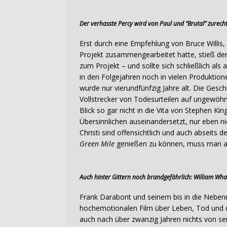
Der verhasste Percy wird von Paul und “Brutal” zurech
Erst durch eine Empfehlung von Bruce Willis,
Projekt zusammengearbeitet hatte, stieß der
zum Projekt – und sollte sich schließlich als
in den Folgejahren noch in vielen Produktione
wurde nur vierundfünfzig Jahre alt. Die Gesc
Vollstrecker von Todesurteilen auf ungewöh
Blick so gar nicht in die Vita von Stephen Ki
Übersinnlichen auseinandersetzt, nur eben n
Christi sind offensichtlich und auch abseits 
Green Mile
genießen zu können, muss man abe
Auch hinter Gittern noch brandgefährlich: William Whart
Frank Darabont und seinem bis in die Nebenr
hochemotionalen Film über Leben, Tod und d
auch nach über zwanzig Jahren nichts von se