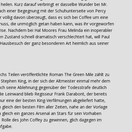
 heilen. Kurz darauf verbringt er dasselbe Wunder bei Mr.
 nach einer Begegnung mit der Schuhunterseite von Percy
 völlig davon überzeugt, dass es sich bei Coffee um eine
uss, die unmöglich getan haben kann, was ihr vorgeworfen
skrise. Nachdem bei Hal Moores Frau Melinda ein inoperabler
n Zustand schnell dramatisch verschlechtert hat, will Paul
Hausbesuch der ganz besonderen Art heimlich aus seiner
hs Teilen veröffentlichte Roman The Green Mile zählt zu
Stephen King, in der sich der Altmeister einmal mehr dem
auch seine Ablehnung gegenüber der Todesstrafe deutlich
ie Leinwand blieb Regisseur Frank Darabont, der bereits
nur eine der besten King-Verfilmungen abgeliefert hatte,
leich den besten Film aller Zeiten, nahe an der Vorlage
leich ein ganzes Arsenal an Stars für sein Vorhaben
e Rolle des John Coffey zu gewinnen, glich dagegen im
ufgabe.