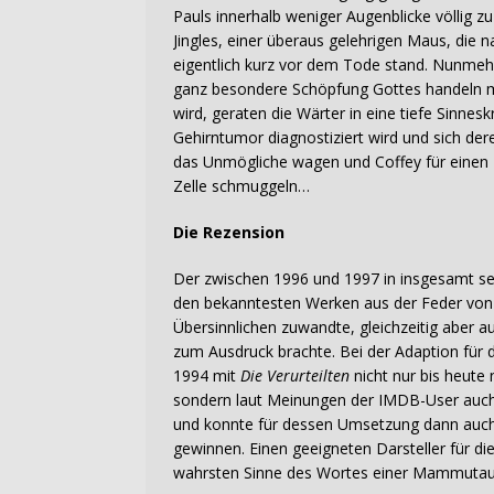
Pauls innerhalb weniger Augenblicke völlig zu
Jingles, einer überaus gelehrigen Maus, die
eigentlich kurz vor dem Tode stand. Nunmehr
ganz besondere Schöpfung Gottes handeln m
wird, geraten die Wärter in eine tiefe Sinne
Gehirntumor diagnostiziert wird und sich dere
das Unmögliche wagen und Coffey für einen 
Zelle schmuggeln…
Die Rezension
Der zwischen 1996 und 1997 in insgesamt sec
den bekanntesten Werken aus der Feder von 
Übersinnlichen zuwandte, gleichzeitig aber 
zum Ausdruck brachte. Bei der Adaption für d
1994 mit
Die Verurteilten
nicht nur bis heute 
sondern laut Meinungen der IMDB-User auch g
und konnte für dessen Umsetzung dann auch g
gewinnen. Einen geeigneten Darsteller für di
wahrsten Sinne des Wortes einer Mammuta