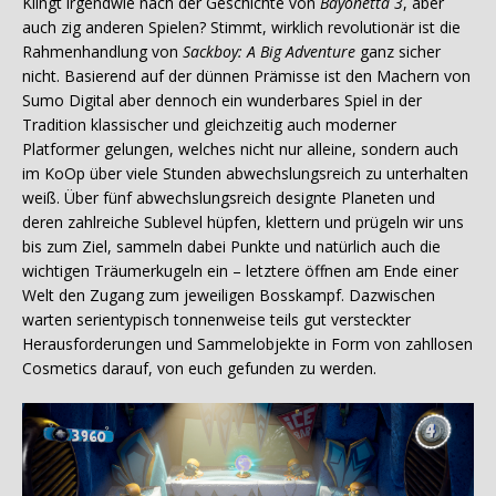
Klingt irgendwie nach der Geschichte von
Bayonetta 3
, aber
auch zig anderen Spielen? Stimmt, wirklich revolutionär ist die
Rahmenhandlung von
Sackboy: A Big Adventure
ganz sicher
nicht. Basierend auf der dünnen Prämisse ist den Machern von
Sumo Digital aber dennoch ein wunderbares Spiel in der
Tradition klassischer und gleichzeitig auch moderner
Platformer gelungen, welches nicht nur alleine, sondern auch
im KoOp über viele Stunden abwechslungsreich zu unterhalten
weiß. Über fünf abwechslungsreich designte Planeten und
deren zahlreiche Sublevel hüpfen, klettern und prügeln wir uns
bis zum Ziel, sammeln dabei Punkte und natürlich auch die
wichtigen Träumerkugeln ein – letztere öffnen am Ende einer
Welt den Zugang zum jeweiligen Bosskampf. Dazwischen
warten serientypisch tonnenweise teils gut versteckter
Herausforderungen und Sammelobjekte in Form von zahllosen
Cosmetics darauf, von euch gefunden zu werden.