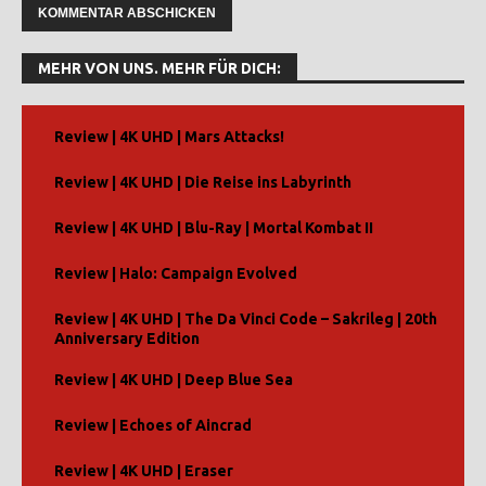
A
l
MEHR VON UNS. MEHR FÜR DICH:
t
e
r
Review | 4K UHD | Mars Attacks!
n
Review | 4K UHD | Die Reise ins Labyrinth
a
t
Review | 4K UHD | Blu-Ray | Mortal Kombat II
i
v
Review | Halo: Campaign Evolved
e
:
Review | 4K UHD | The Da Vinci Code – Sakrileg | 20th
Anniversary Edition
Review | 4K UHD | Deep Blue Sea
Review | Echoes of Aincrad
Review | 4K UHD | Eraser