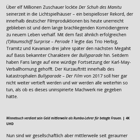
Über elf Millionen Zuschauer lockte
Der Schuh des Manitu
seinerzeit in die Lichtspielhäuser – ein beispielloser Rekord, der
innerhalb deutscher Filmproduktionen bis heute unerreicht
geblieben ist und dem lange brachliegenden Komödiengenre
zu neuem Leben verhalf. Mit dem fast ähnlich erfolgreichen
(T)Raumschiff Surprise – Periode 1
legte das Trio Herbig,
Tramitz und Kavanian drei Jahre später den nächsten Megahit
auf Basis bekannter Charaktere der
Bullyparade
hin. Seitdem
haben Fans lange auf eine würdige Fortsetzung der Karl-May-
Verballhornung gehofft. Der Kurzauftritt innerhalb des
katastrophalen
Bullyparade – Der Film
von 2017 soll hier gar
nicht weiter vertieft werden und wir werden alle weiterhin so
tun, als ob es dieses uninspirierte Machwerk nie gegeben
hätte.
Winnetouch verdient sein Geld mittlerweile als Rumba-Lehrer für betagte Frauen.
| 4K
UHD
Nun sind wir gesellschaftlich aber mittlerweile seit geraumer