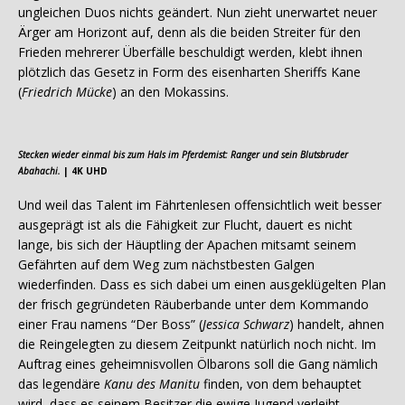
ungleichen Duos nichts geändert. Nun zieht unerwartet neuer
Ärger am Horizont auf, denn als die beiden Streiter für den
Frieden mehrerer Überfälle beschuldigt werden, klebt ihnen
plötzlich das Gesetz in Form des eisenharten Sheriffs Kane
(
Friedrich Mücke
) an den Mokassins.
Stecken wieder einmal bis zum Hals im Pferdemist: Ranger und sein Blutsbruder
Abahachi.
| 4K UHD
Und weil das Talent im Fährtenlesen offensichtlich weit besser
ausgeprägt ist als die Fähigkeit zur Flucht, dauert es nicht
lange, bis sich der Häuptling der Apachen mitsamt seinem
Gefährten auf dem Weg zum nächstbesten Galgen
wiederfinden. Dass es sich dabei um einen ausgeklügelten Plan
der frisch gegründeten Räuberbande unter dem Kommando
einer Frau namens “Der Boss” (
Jessica Schwarz
) handelt, ahnen
die Reingelegten zu diesem Zeitpunkt natürlich noch nicht. Im
Auftrag eines geheimnisvollen Ölbarons soll die Gang nämlich
das legendäre
Kanu des Manitu
finden, von dem behauptet
wird, dass es seinem Besitzer die ewige Jugend verleiht.