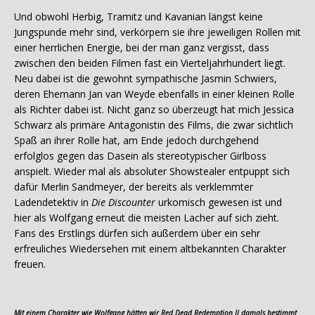
Und obwohl Herbig, Tramitz und Kavanian längst keine
Jungspunde mehr sind, verkörpern sie ihre jeweiligen Rollen mit
einer herrlichen Energie, bei der man ganz vergisst, dass
zwischen den beiden Filmen fast ein Vierteljahrhundert liegt.
Neu dabei ist die gewohnt sympathische Jasmin Schwiers,
deren Ehemann Jan van Weyde ebenfalls in einer kleinen Rolle
als Richter dabei ist. Nicht ganz so überzeugt hat mich Jessica
Schwarz als primäre Antagonistin des Films, die zwar sichtlich
Spaß an ihrer Rolle hat, am Ende jedoch durchgehend
erfolglos gegen das Dasein als stereotypischer Girlboss
anspielt. Wieder mal als absoluter Showstealer entpuppt sich
dafür Merlin Sandmeyer, der bereits als verklemmter
Ladendetektiv in
Die Discounter
urkomisch gewesen ist und
hier als Wolfgang erneut die meisten Lacher auf sich zieht.
Fans des Erstlings dürfen sich außerdem über ein sehr
erfreuliches Wiedersehen mit einem altbekannten Charakter
freuen.
Mit einem Charakter wie Wolfgang hätten wir Red Dead Redemption II damals bestimmt