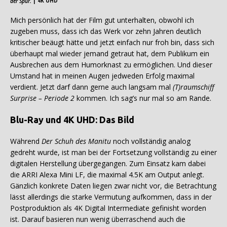
der Spur.
| 4K UHD
Mich persönlich hat der Film gut unterhalten, obwohl ich
zugeben muss, dass ich das Werk vor zehn Jahren deutlich
kritischer beäugt hätte und jetzt einfach nur froh bin, dass sich
überhaupt mal wieder jemand getraut hat, dem Publikum ein
Ausbrechen aus dem Humorknast zu ermöglichen. Und dieser
Umstand hat in meinen Augen jedweden Erfolg maximal
verdient. Jetzt darf dann gerne auch langsam mal
(T)raumschiff
Surprise – Periode 2
kommen. Ich sag’s nur mal so am Rande.
Blu-Ray und 4K UHD: Das Bild
Während
Der Schuh des Manitu
noch vollständig analog
gedreht wurde, ist man bei der Fortsetzung vollständig zu einer
digitalen Herstellung übergegangen. Zum Einsatz kam dabei
die ARRI Alexa Mini LF, die maximal 4.5K am Output anlegt.
Gänzlich konkrete Daten liegen zwar nicht vor, die Betrachtung
lässt allerdings die starke Vermutung aufkommen, dass in der
Postproduktion als 4K Digital Intermediate gefinisht worden
ist. Darauf basieren nun wenig überraschend auch die