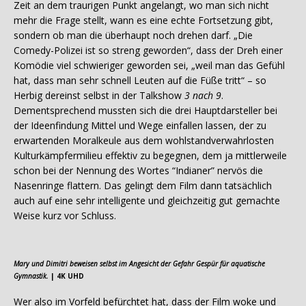
Zeit an dem traurigen Punkt angelangt, wo man sich nicht
mehr die Frage stellt, wann es eine echte Fortsetzung gibt,
sondern ob man die überhaupt noch drehen darf. „Die
Comedy-Polizei ist so streng geworden“, dass der Dreh einer
Komödie viel schwieriger geworden sei, „weil man das Gefühl
hat, dass man sehr schnell Leuten auf die Füße tritt“ – so
Herbig dereinst selbst in der Talkshow
3 nach 9
.
Dementsprechend mussten sich die drei Hauptdarsteller bei
der Ideenfindung Mittel und Wege einfallen lassen, der zu
erwartenden Moralkeule aus dem wohlstandverwahrlosten
Kulturkämpfermilieu effektiv zu begegnen, dem ja mittlerweile
schon bei der Nennung des Wortes “Indianer” nervös die
Nasenringe flattern. Das gelingt dem Film dann tatsächlich
auch auf eine sehr intelligente und gleichzeitig gut gemachte
Weise kurz vor Schluss.
Mary und Dimitri beweisen selbst im Angesicht der Gefahr Gespür für aquatische
Gymnastik.
| 4K UHD
Wer also im Vorfeld befürchtet hat, dass der Film woke und