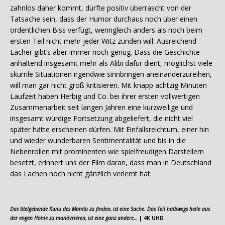
zahnlos daher kommt, dürfte positiv überrascht von der
Tatsache sein, dass der Humor durchaus noch über einen
ordentlichen Biss verfügt, wenngleich anders als noch beim
ersten Teil nicht mehr jeder Witz zünden will. Ausreichend
Lacher gibt’s aber immer noch genug. Dass die Geschichte
anhaltend insgesamt mehr als Alibi dafür dient, möglichst viele
skurrile Situationen irgendwie sinnbringen aneinanderzureihen,
will man gar nicht groß kritisieren. Mit knapp achtzig Minuten
Laufzeit haben Herbig und Co. bei ihrer ersten vollwertigen
Zusammenarbeit seit langen Jahren eine kurzweilige und
insgesamt würdige Fortsetzung abgeliefert, die nicht viel
später hätte erscheinen dürfen. Mit Einfallsreichtum, einer hin
und wieder wunderbaren Sentimentalität und bis in die
Nebenrollen mit prominenten wie spielfreudigen Darstellern
besetzt, erinnert uns der Film daran, dass man in Deutschland
das Lachen noch nicht gänzlich verlernt hat.
Das titelgebende Kanu des Manitu zu finden, ist eine Sache. Das Teil halbwegs heile aus
der engen Höhle zu manövrieren, ist eine ganz andere…
| 4K UHD