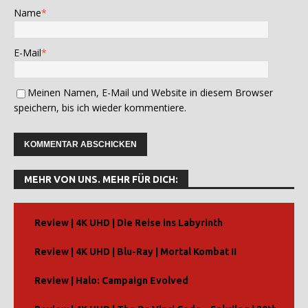
Name
*
E-Mail
*
Meinen Namen, E-Mail und Website in diesem Browser
speichern, bis ich wieder kommentiere.
A
l
MEHR VON UNS. MEHR FÜR DICH:
t
e
r
Review | 4K UHD | Die Reise ins Labyrinth
n
Review | 4K UHD | Blu-Ray | Mortal Kombat II
a
t
Review | Halo: Campaign Evolved
i
v