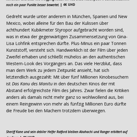
noch ein paar Punkte besser bewertet.
| 4K UHD
Gedreht wurde unter anderem in München, Spanien und New
Mexico, wobei alleine für den Bau der Kulissen über
achthundert Kubikmeter Styropor aufgebracht worden sind,
was in etwa der gegenwärtigen Zusammensetzung von Gina-
Lisa Lohfink entsprechen dürfte. Plus-Minus ein paar Tonnen
Kunststoff, versteht sich. Handwerklich ist der Film über jeden
Zweifel erhaben und schließt mühelos an den authentischen
Western-Look des Vorgängers an. Das viele Herzblut, dass
man dem Werk zu jedem Zeitpunkt ansieht, hat sich
letztendlich ausgezahlt: Mit über fünf Millionen Kinobesuchern
ist
Das Kanu des Manitu
in den deutschen Kinos der mit
Abstand erfolgreichste Film des Jahres. Zwar fielen die Kritiken
anders als damals nicht mehr ganz so wohlwollend aus, bei
einem Reingewinn von mehr als fünfzig Millionen Euro dürfte
die Freude bei den Machern trotzdem überwiegen.
Sheriff Kane und sein debiler Helfer Ratford bleiben Abahachi und Ranger erbittert auf