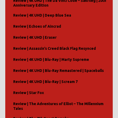
Review | 4K UHD | The Da Vinci Code – Sakrileg | 20th
e
Anniversary Edition
:
Review | 4K UHD | Deep Blue Sea
Review | Echoes of Aincrad
Review | 4K UHD | Eraser
Review | Assassin’s Creed Black Flag Resynced
Review | 4K UHD | Blu-Ray | Marty Supreme
Review | 4K UHD | Blu-Ray Remastered | Spaceballs
Review | 4K UHD | Blu-Ray | Scream 7
Review | Star Fox
Review | The Adventures of Elliot – The Millennium
Tales