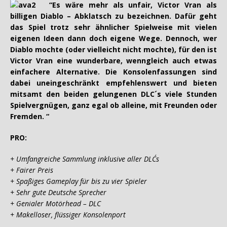
“E
s wäre mehr als unfair, Victor Vran als
billigen Diablo – Abklatsch zu bezeichnen. Dafür
geht
das Spiel trotz sehr ähnlicher Spielweise mit vielen
eigenen Ideen dann doch eigene W
e
ge. Dennoch, wer
Diablo mochte (oder vielleicht nicht mochte), für den ist
Victor Vran eine wunderbare, wenngleich auch etwas
einfachere Alternative. Die Konsolenfassungen sind
dabei uneingeschränkt empfehlenswert und biete
n
mitsamt den beiden gelungenen DLC´s viele Stunden
Spielvergnügen, ganz egal ob alleine, mit
Freunden oder
Fremden. “
PRO:
+ Umfangreiche Sammlung inklusive aller DLC´s
+ Fairer Preis
+ Spaßiges Gameplay für bis zu vier Spieler
+ Sehr gute Deutsche Sprecher
+ Genialer Motörhead – DLC
+ Makelloser, flüssiger Konsolenport