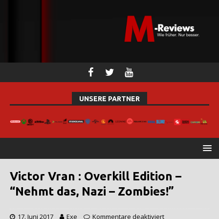
UNSERE PARTNER
Victor Vran : Overkill Edition –
“Nehmt das, Nazi – Zombies!”
17. Juni 2017
Exe
Kommentare deaktiviert