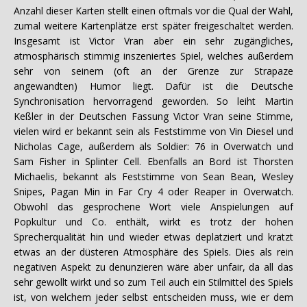
Anzahl dieser Karten stellt einen oftmals vor die Qual der Wahl,
zumal weitere Kartenplätze erst später freigeschaltet werden.
Insgesamt ist Victor Vran aber ein sehr zugängliches,
atmosphärisch stimmig inszeniertes Spiel, welches außerdem
sehr von seinem (oft an der Grenze zur Strapaze
angewandten) Humor liegt. Dafür ist die Deutsche
Synchronisation hervorragend geworden. So leiht Martin
Keßler in der Deutschen Fassung Victor Vran seine Stimme,
vielen wird er bekannt sein als Feststimme von Vin Diesel und
Nicholas Cage, außerdem als Soldier: 76 in Overwatch und
Sam Fisher in Splinter Cell. Ebenfalls an Bord ist Thorsten
Michaelis, bekannt als Feststimme von Sean Bean, Wesley
Snipes, Pagan Min in Far Cry 4 oder Reaper in Overwatch.
Obwohl das gesprochene Wort viele Anspielungen auf
Popkultur und Co. enthält, wirkt es trotz der hohen
Sprecherqualität hin und wieder etwas deplatziert und kratzt
etwas an der düsteren Atmosphäre des Spiels. Dies als rein
negativen Aspekt zu denunzieren wäre aber unfair, da all das
sehr gewollt wirkt und so zum Teil auch ein Stilmittel des Spiels
ist, von welchem jeder selbst entscheiden muss, wie er dem