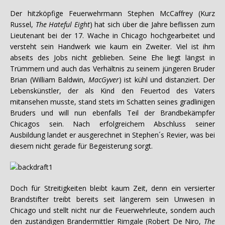
Der hitzköpfige Feuerwehrmann Stephen McCaffrey (Kurz
Russel,
The Hateful Eight
) hat sich über die Jahre beflissen zum
Lieutenant bei der 17. Wache in Chicago hochgearbeitet und
versteht sein Handwerk wie kaum ein Zweiter. Viel ist ihm
abseits des Jobs nicht geblieben. Seine Ehe liegt längst in
Trümmern und auch das Verhältnis zu seinem jüngeren Bruder
Brian (William Baldwin,
MacGyver
) ist kühl und distanziert. Der
Lebenskünstler, der als Kind den Feuertod des Vaters
mitansehen musste, stand stets im Schatten seines gradlinigen
Bruders und will nun ebenfalls Teil der Brandbekämpfer
Chicagos sein. Nach erfolgreichem Abschluss seiner
Ausbildung landet er ausgerechnet in Stephen´s Revier, was bei
diesem nicht gerade für Begeisterung sorgt.
Doch für Streitigkeiten bleibt kaum Zeit, denn ein versierter
Brandstifter treibt bereits seit längerem sein Unwesen in
Chicago und stellt nicht nur die Feuerwehrleute, sondern auch
den zuständigen Brandermittler Rimgale (Robert De Niro,
The