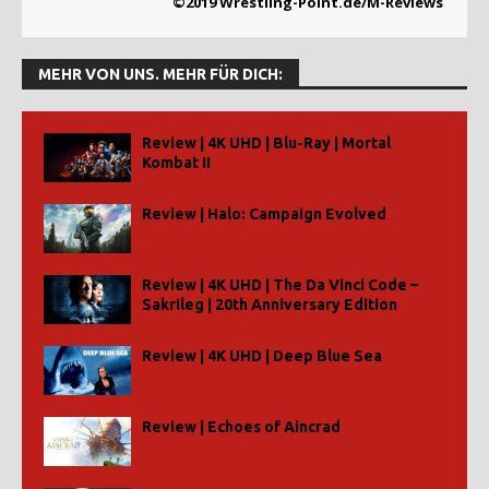
©2019 Wrestling-Point.de/M-Reviews
MEHR VON UNS. MEHR FÜR DICH:
Review | 4K UHD | Blu-Ray | Mortal
Kombat II
Review | Halo: Campaign Evolved
Review | 4K UHD | The Da Vinci Code –
Sakrileg | 20th Anniversary Edition
Review | 4K UHD | Deep Blue Sea
Review | Echoes of Aincrad