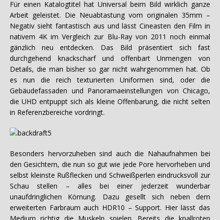
Für einen Katalogtitel hat Universal beim Bild wirklich ganze
Arbeit geleistet. Die Neuabtastung vom originalen 35mm –
Negativ sieht fantastisch aus und lässt Cineasten den Film in
nativem 4K im Vergleich zur Blu-Ray von 2011 noch einmal
gänzlich neu entdecken. Das Bild präsentiert sich fast
durchgehend knackscharf und offenbart Unmengen von
Details, die man bisher so gar nicht wahrgenommen hat. Ob
es nun die reich texturierten Uniformen sind, oder die
Gebäudefassaden und Panoramaeinstellungen von Chicago,
die UHD entpuppt sich als kleine Offenbarung, die nicht selten
in Referenzbereiche vordringt.
Besonders hervorzuheben sind auch die Nahaufnahmen bei
den Gesichtern, die nun so gut wie jede Pore hervorheben und
selbst kleinste Rußflecken und Schweißperlen eindrucksvoll zur
Schau stellen – alles bei einer jederzeit wunderbar
unaufdringlichen Körnung. Dazu gesellt sich neben dem
erweiterten Farbraum auch HDR10 – Support. Hier lässt das
Medium richtig die Muskeln spielen. Bereits die knallroten