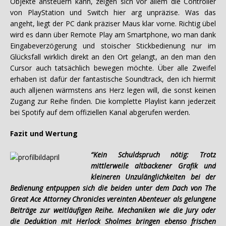
Objekte ansteuern kann, zeigen sich vor allem die Controller
von PlayStation und Switch hier arg unpräzise. Was das
angeht, liegt der PC dank präziser Maus klar vorne. Richtig übel
wird es dann über Remote Play am Smartphone, wo man dank
Eingabeverzögerung und stoischer Stickbedienung nur im
Glücksfall wirklich direkt an den Ort gelangt, an den man den
Cursor auch tatsächlich bewegen möchte. Über alle Zweifel
erhaben ist dafür der fantastische Soundtrack, den ich hiermit
auch alljenen wärmstens ans Herz legen will, die sonst keinen
Zugang zur Reihe finden. Die komplette Playlist kann jederzeit
bei Spotify auf dem offiziellen Kanal abgerufen werden.
Fazit und Wertung
“Kein Schuldspruch nötig: Trotz
mittlerweile altbackener Grafik und
kleineren Unzulänglichkeiten bei der
Bedienung entpuppen sich die beiden unter dem Dach von The
Great Ace Attorney Chronicles vereinten Abenteuer als gelungene
Beiträge zur weitläufigen Reihe. Mechaniken wie die Jury oder
die Deduktion mit Herlock Sholmes bringen ebenso frischen