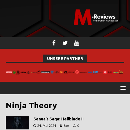
UNSERE PARTNER
Ninja Theory
Senua’s Saga: Hellblade II
24. Mai 2024
Exe
0