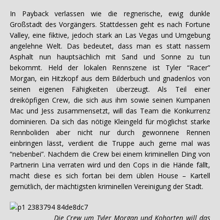
In Payback verlassen wie die regnerische, ewig dunkle
Großstadt des Vorgängers. Stattdessen geht es nach Fortune
Valley, eine fiktive, jedoch stark an Las Vegas und Umgebung
angelehne Welt. Das bedeutet, dass man es statt nassem
Asphalt nun hauptsächlich mit Sand und Sonne zu tun
bekommt. Held der lokalen Rennszene ist Tyler “Racer”
Morgan, ein Hitzkopf aus dem Bilderbuch und gnadenlos von
seinen eigenen Fähigkeiten überzeugt. Als Teil einer
dreiköpfigen Crew, die sich aus ihm sowie seinen Kumpanen
Mac und Jess zusammensetzt, will das Team die Konkurrenz
dominieren. Da sich das nötige Kleingeld für möglichst starke
Rennboliden aber nicht nur durch gewonnene Rennen
einbringen lässt, verdient die Truppe auch gerne mal was
“nebenbei”. Nachdem die Crew bei einem kriminellen Ding von
Partnerin Lina verraten wird und den Cops in die Hände fällt,
macht diese es sich fortan bei dem üblen House – Kartell
gemütlich, der mächtigsten kriminellen Vereinigung der Stadt.
Die Crew um Tyler Morgan und Kohorten will das