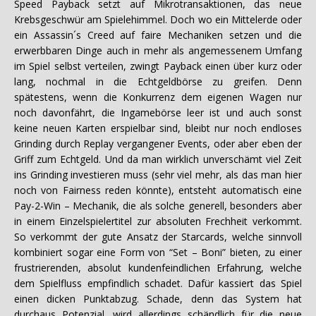
Speed Payback setzt auf Mikrotransaktionen, das neue
Krebsgeschwür am Spielehimmel. Doch wo ein Mittelerde oder
ein Assassin´s Creed auf faire Mechaniken setzen und die
erwerbbaren Dinge auch in mehr als angemessenem Umfang
im Spiel selbst verteilen, zwingt Payback einen über kurz oder
lang, nochmal in die Echtgeldbörse zu greifen. Denn
spätestens, wenn die Konkurrenz dem eigenen Wagen nur
noch davonfährt, die Ingamebörse leer ist und auch sonst
keine neuen Karten erspielbar sind, bleibt nur noch endloses
Grinding durch Replay vergangener Events, oder aber eben der
Griff zum Echtgeld. Und da man wirklich unverschämt viel Zeit
ins Grinding investieren muss (sehr viel mehr, als das man hier
noch von Fairness reden könnte), entsteht automatisch eine
Pay-2-Win – Mechanik, die als solche generell, besonders aber
in einem Einzelspielertitel zur absoluten Frechheit verkommt.
So verkommt der gute Ansatz der Starcards, welche sinnvoll
kombiniert sogar eine Form von “Set – Boni” bieten, zu einer
frustrierenden, absolut kundenfeindlichen Erfahrung, welche
dem Spielfluss empfindlich schadet. Dafür kassiert das Spiel
einen dicken Punktabzug. Schade, denn das System hat
durchaus Potenzial, wird allerdings schändlich für die neue