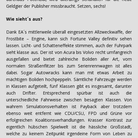
Geldgier der Publisher missbraucht. Setzen, sechs!
Wie sieht´s aus?
Dank EA´s mittlerweile überall eingesetzten Allzweckwaffe, der
Frostbite – Engine, kann sich Fortune Valley definitiv sehen
lassen. Licht- und Schatteneffekte stimmen, auch der Fuhrpark
sieht klasse aus. Der ist von Acura bis Volvo recht umfangreich
ausgefallen und bietet zahlreiche Boliden aller Art, vom
normalen Straßenflitzer bis zum Serienrennwagen ist alles
dabei. Sogar Autowracks kann man mit etwas Arbeit zu
mächtigen Boliden hochpeppeln. Sämtliche Fahrzeuge werden
in Klassen aufgeteilt, fünf Klassen gibt es insgesamt, darunter
auch Drifter. Entsprechend spürbar ist auch die
unterschiedliche Fahrweise zwischen besagten Klassen. Von
wahrem Simulationsverhalten ist Payback aber trotzdem
ebenso weit entfernt wie CDU/CSU, FPD und Grüne vor
erfolgreichen Koalitionsverhandlungen. Krasser Kontrast zur
eigentlich hübschen Spielwelt ist die hässliche Großstadt,
welche zu keinem Zeitpunkt irgendeine Form von Leben zu