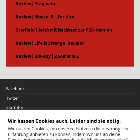
Review | Pragmata
Review | Mouse: P.I. for Hire
Starfield | Jetzt mit Nachtest zur PS5-Version
Review | Life is Strange: Reunion
Review | Blu-Ray | Zoomania 2
Facebook
Twitter
YouTube
Wir hassen Cookies auch. Leider sind sie nötig.
Datenschutzerklärung
Wir nutzen Cookies, um unseren Nutzern die bestmögliche
Erfahrung anbieten zu können, indem wir uns an deine
Impressum
Einstellungen erinnern. Indem du auf "Ich akzeptiere alles"