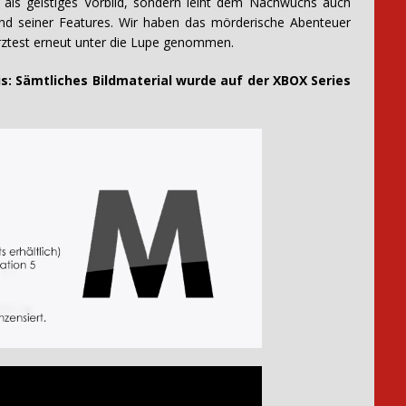
 als geistiges Vorbild, sondern leiht dem Nachwuchs auch
nd seiner Features. Wir haben das mörderische Abenteuer
rztest erneut unter die Lupe genommen.
mtliches Bildmaterial wurde auf der XBOX Series