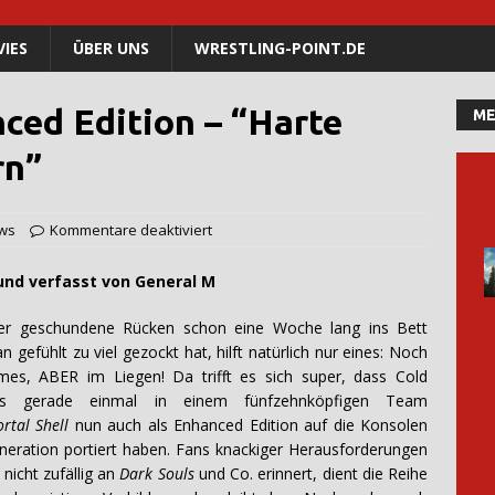
IES
ÜBER UNS
WRESTLING-POINT.DE
nced Edition – “Harte
ME
rn”
ws
Kommentare deaktiviert
t von General
M
er geschundene Rücken schon eine Woche lang ins Bett
n gefühlt zu viel gezockt hat, hilft natürlich nur eines: Noch
es, ABER im Liegen! Da trifft es sich super, dass Cold
s gerade einmal in einem fünfzehnköpfigen Team
rtal Shell
nun auch als Enhanced Edition auf die Konsolen
neration portiert haben. Fans knackiger Herausforderungen
 nicht zufällig an
Dark Souls
und Co. erinnert, dient die Reihe