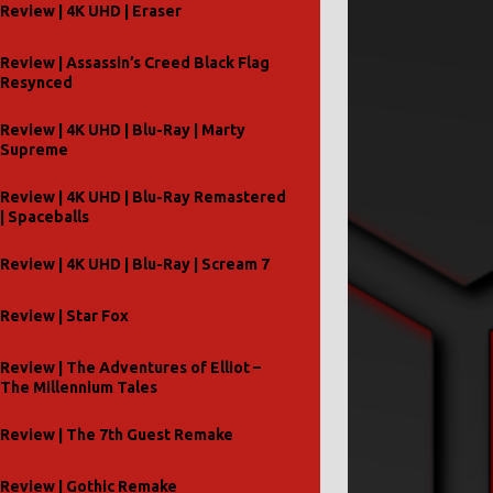
Review | 4K UHD | Eraser
Review | Assassin’s Creed Black Flag
Resynced
Review | 4K UHD | Blu-Ray | Marty
Supreme
Review | 4K UHD | Blu-Ray Remastered
| Spaceballs
Review | 4K UHD | Blu-Ray | Scream 7
Review | Star Fox
Review | The Adventures of Elliot –
The Millennium Tales
Review | The 7th Guest Remake
Review | Gothic Remake