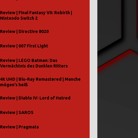
Review | Final Fantasy VII: Rebirth |
Nintendo Switch 2
Review | Directive 8020
Review | 007 First Light
Review | LEGO Batman: Das
Vermächtnis des Dunklen Ritters
4K UHD | Blu-Ray Remastered | Manche
mögen’s heiß
Review | Diablo IV: Lord of Hatred
Review | SAROS
Review | Pragmata