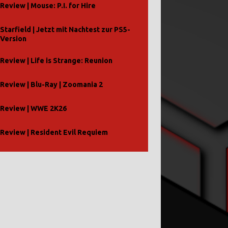
Review | Mouse: P.I. for Hire
Starfield | Jetzt mit Nachtest zur PS5-
Version
Review | Life is Strange: Reunion
Review | Blu-Ray | Zoomania 2
Review | WWE 2K26
Review | Resident Evil Requiem