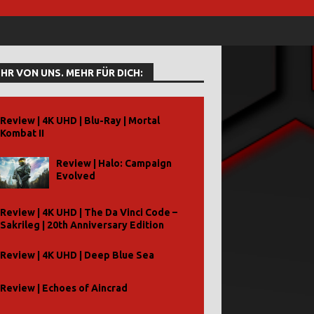
HR VON UNS. MEHR FÜR DICH:
Review | 4K UHD | Blu-Ray | Mortal
Kombat II
Review | Halo: Campaign
Evolved
Review | 4K UHD | The Da Vinci Code –
Sakrileg | 20th Anniversary Edition
Review | 4K UHD | Deep Blue Sea
Review | Echoes of Aincrad