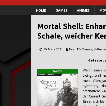
HOME
GAMES
ANIMES
MOV
Mortal Shell: Enha
Schale, weicher Ke
10. März 2021
Exe
Games
,
M-Revie
Getestet und verfass
Wenn einen d
zwingt, weil ma
mehr Videogam
Symmetry da
erschaffene
Mo
der Current Ge
fühlen sich hier