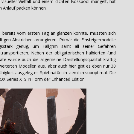
visueller Vielfalt und einem dichten Bosspool mangelt, hat
en Anlauf packen können.
 bereits vom ersten Tag an glänzen konnte, mussten sich
ftigen Abstrichen arrangieren. Primär die Einsteigermodelle
ngsstark genug, um Fallgrim samt all seiner Gefahren
ransportieren. Neben der obligatorischen halbierten (und
ate wurde auch die allgemeine Darstellungsqualität kräftig
weiterten Modellen aus, aber auch hier gibt es eben nur 30
igkeit ausgelegtes Spiel natürlich ziemlich suboptimal. Die
OX Series X|S in Form der Enhanced Edition.