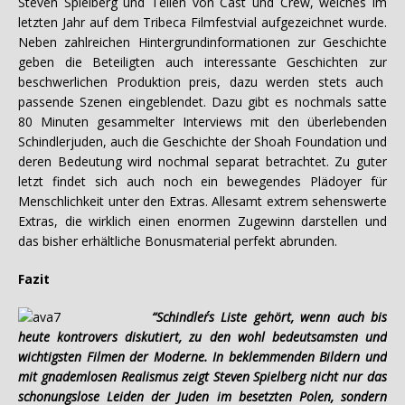
Steven Spielberg und Teilen von Cast und Crew, welches im
letzten Jahr auf dem Tribeca Filmfestvial aufgezeichnet wurde.
Neben zahlreichen Hintergrundinformationen zur Geschichte
geben die Beteiligten auch interessante Geschichten zur
beschwerlichen Produktion preis, dazu werden stets auch
passende Szenen eingeblendet. Dazu gibt es nochmals satte
80 Minuten gesammelter Interviews mit den überlebenden
Schindlerjuden, auch die Geschichte der Shoah Foundation und
deren Bedeutung wird nochmal separat betrachtet. Zu guter
letzt findet sich auch noch ein bewegendes Plädoyer für
Menschlichkeit unter den Extras. Allesamt extrem sehenswerte
Extras, die wirklich einen enormen Zugewinn darstellen und
das bisher erhältliche Bonusmaterial perfekt abrunden.
Fazit
“Schindler´s Liste gehört, wenn auch bis
heute kontrovers diskutiert, zu den wohl bedeutsamsten und
wichtigsten Filmen der Moderne. In beklemmenden Bildern und
mit gnademlosen Realismus zeigt Steven Spielberg nicht nur das
schonungslose Leiden der Juden im besetzten Polen, sondern