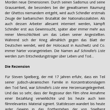
Morden neue Dimensionen. Durch seinen Sadismus und seine
Grausamkeit, die besonders bei der gewaltsamen Räumung
der Ghettos niemandem entgeht, wird auch Schindler erstmals
Zeuge der barbarischen Brutalität der Nationalsozialisten. Als
auch dessen Arbeiter allesamt interniert werden, kämpft
Schindler erst aus Gewinnsucht, später aber immer mehr aus
reiner Menschlichkeit um das Leben seiner Angestellten.
Während sich der Krieg allmählich gegen das Blatt der
Deutschen wendet, wird der Holocaust in Auschwitz und Co.
immer härter vorangetrieben. Die Namen auf
Schindler´s
Liste
werden zum Entscheidungsträger über Leben und Tod…
Die Rezension
Für Steven Spielberg, der mit 17 Jahren erfuhr, dass ein Teil
seiner jüdisch-ukrainischen Familie in Konzentrationslagern
den Tod fand, war
Schindler´s Liste
eine Herzensangelegenheit.
Und das so sehr, dass der Regisseur den Film ohne Annahme
einer Bezahlung verwirklichte und bis heute auch kein
filmrelevantes Material signiert. Stattdessen wandert bis heute
jeder Gewinn in das Fortbestehen der von Spielberg