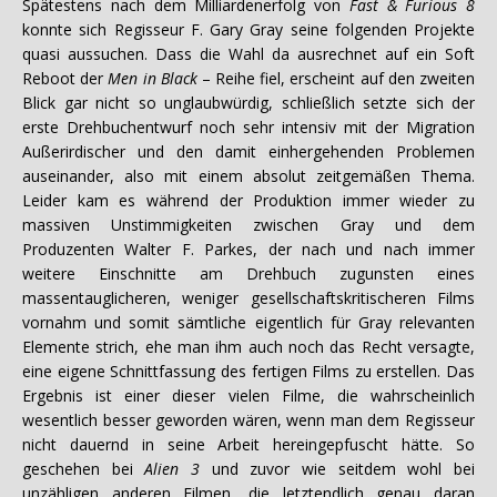
Spätestens nach dem Milliardenerfolg von
Fast & Furious 8
konnte sich Regisseur F. Gary Gray seine folgenden Projekte
quasi aussuchen. Dass die Wahl da ausrechnet auf ein Soft
Reboot der
Men in Black
– Reihe fiel, erscheint auf den zweiten
Blick gar nicht so unglaubwürdig, schließlich setzte sich der
erste Drehbuchentwurf noch sehr intensiv mit der Migration
Außerirdischer und den damit einhergehenden Problemen
auseinander, also mit einem absolut zeitgemäßen Thema.
Leider kam es während der Produktion immer wieder zu
massiven Unstimmigkeiten zwischen Gray und dem
Produzenten Walter F. Parkes, der nach und nach immer
weitere Einschnitte am Drehbuch zugunsten eines
massentauglicheren, weniger gesellschaftskritischeren Films
vornahm und somit sämtliche eigentlich für Gray relevanten
Elemente strich, ehe man ihm auch noch das Recht versagte,
eine eigene Schnittfassung des fertigen Films zu erstellen. Das
Ergebnis ist einer dieser vielen Filme, die wahrscheinlich
wesentlich besser geworden wären, wenn man dem Regisseur
nicht dauernd in seine Arbeit hereingepfuscht hätte. So
geschehen bei
Alien 3
und zuvor wie seitdem wohl bei
unzähligen anderen Filmen, die letztendlich genau daran