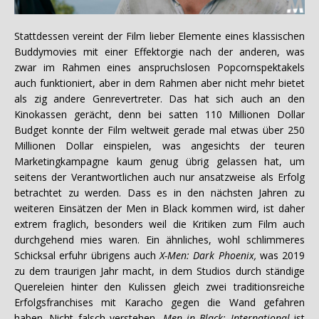
Stattdessen vereint der Film lieber Elemente eines klassischen
Buddymovies mit einer Effektorgie nach der anderen, was
zwar im Rahmen eines anspruchslosen Popcornspektakels
auch funktioniert, aber in dem Rahmen aber nicht mehr bietet
als zig andere Genrevertreter. Das hat sich auch an den
Kinokassen gerächt, denn bei satten 110 Millionen Dollar
Budget konnte der Film weltweit gerade mal etwas über 250
Millionen Dollar einspielen, was angesichts der teuren
Marketingkampagne kaum genug übrig gelassen hat, um
seitens der Verantwortlichen auch nur ansatzweise als Erfolg
betrachtet zu werden. Dass es in den nächsten Jahren zu
weiteren Einsätzen der Men in Black kommen wird, ist daher
extrem fraglich, besonders weil die Kritiken zum Film auch
durchgehend mies waren. Ein ähnliches, wohl schlimmeres
Schicksal erfuhr übrigens auch
X-Men: Dark Phoenix,
was 2019
zu dem traurigen Jahr macht, in dem Studios durch ständige
Quereleien hinter den Kulissen gleich zwei traditionsreiche
Erfolgsfranchises mit Karacho gegen die Wand gefahren
haben. Nicht falsch verstehen,
Men in Black: International
ist