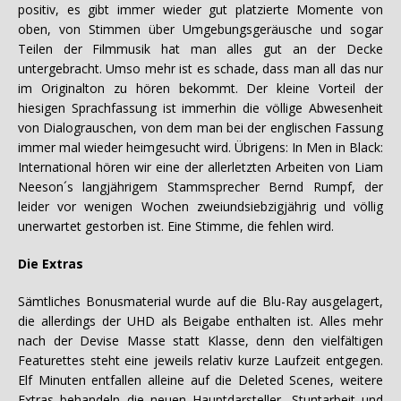
positiv, es gibt immer wieder gut platzierte Momente von
oben, von Stimmen über Umgebungsgeräusche und sogar
Teilen der Filmmusik hat man alles gut an der Decke
untergebracht. Umso mehr ist es schade, dass man all das nur
im Originalton zu hören bekommt. Der kleine Vorteil der
hiesigen Sprachfassung ist immerhin die völlige Abwesenheit
von Dialograuschen, von dem man bei der englischen Fassung
immer mal wieder heimgesucht wird. Übrigens: In Men in Black:
International hören wir eine der allerletzten Arbeiten von Liam
Neeson´s langjährigem Stammsprecher Bernd Rumpf, der
leider vor wenigen Wochen zweiundsiebzigjährig und völlig
unerwartet gestorben ist. Eine Stimme, die fehlen wird.
Die Extras
Sämtliches Bonusmaterial wurde auf die Blu-Ray ausgelagert,
die allerdings der UHD als Beigabe enthalten ist. Alles mehr
nach der Devise Masse statt Klasse, denn den vielfältigen
Featurettes steht eine jeweils relativ kurze Laufzeit entgegen.
Elf Minuten entfallen alleine auf die Deleted Scenes, weitere
Extras behandeln die neuen Hauptdarsteller, Stuntarbeit und