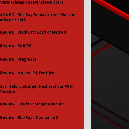
Vermächtnis des Dunklen Ritters
4K UHD | Blu-Ray Remastered | Manche
mögen’s heiß
Review | Diablo IV: Lord of Hatred
Review | SAROS
Review | Pragmata
Review | Mouse: P.I. for Hire
Starfield | Jetzt mit Nachtest zur PS5-
Version
Review | Life is Strange: Reunion
Review | Blu-Ray | Zoomania 2