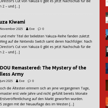
irector’s Cut von Yakuza 0 gibt es jetzt Nachschub für die
h 2 – und
[…]
uza Kiwami
. November 2025
Exe
0
und mehr Titel der beliebten Yakuza-Reihe fanden zuletzt
 Weg auf die Nintendo Switch samt deren Nachfolger. Nach
irector’s Cut von Yakuza 0 gibt es jetzt Nachschub für die
h 2 – und
[…]
DOU Remastered: The Mystery of the
lless Army
 Juni 2025
Exe
0
och die Ältesten erinnern sich an jene vergangenen Tage,
emaster erst viele Jahre und nicht gefühlt bereits Monate
Erstveröffentlichung auf den Markt geworfen wurden.
 zeigen mit der Neuauflage des im Westen
[…]