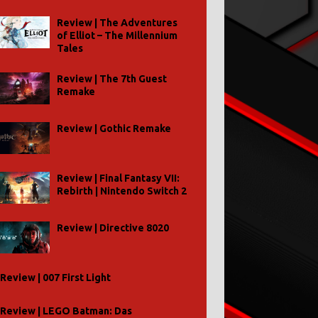
Review | The Adventures
of Elliot – The Millennium
Tales
Review | The 7th Guest
Remake
Review | Gothic Remake
Review | Final Fantasy VII:
Rebirth | Nintendo Switch 2
Review | Directive 8020
Review | 007 First Light
Review | LEGO Batman: Das