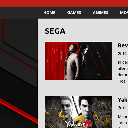
HOME
GAMES
ANIMES
MOV
SEGA
Rev
10.
In de
allem
derar
Ties.
Yak
12
Mehr 
ihren