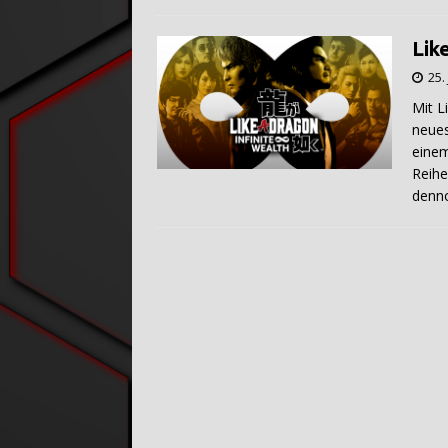
Lik
25.
Mit L
neues
einem
Reihe
denn