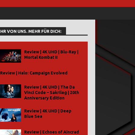
HR VON UNS. MEHR FÜR DICH:
Review | 4K UHD | Blu-Ray |
Mortal Kombat II
Review | Halo: Campaign Evolved
Review | 4K UHD | The Da
Vinci Code – Sakrileg | 20th
Anniversary Edition
Review | 4K UHD | Deep
Blue Sea
Review | Echoes of Aincrad