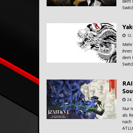
dem D
Switc
Yak
12
Mehr 
ihren
dem D
Switc
RAI
Sou
24.
Nur n
als R
nach 
ATLUS