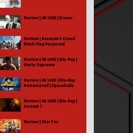
Review | 4K UHD | Eraser
Review | Assassin’s Creed
Black Flag Resynced
Review | 4K UHD | Blu-Ray |
Marty Supreme
Review | 4K UHD | Blu-Ray
Remastered | Spaceballs
Review | 4K UHD | Blu-Ray |
Scream 7
Review | Star Fox