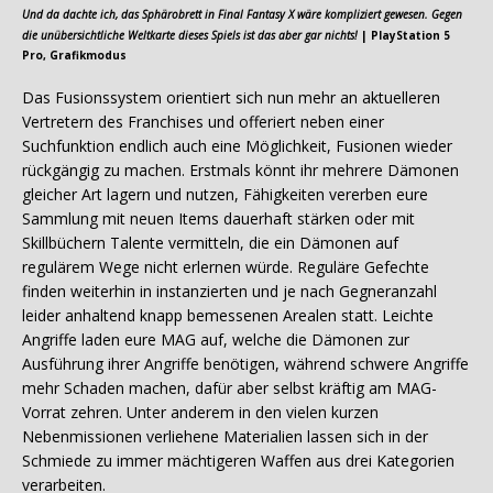
Und da dachte ich, das Sphärobrett in Final Fantasy X wäre kompliziert gewesen. Gegen
die unübersichtliche Weltkarte dieses Spiels ist das aber gar nichts!
| PlayStation 5
Pro, Grafikmodus
Das Fusionssystem orientiert sich nun mehr an aktuelleren
Vertretern des Franchises und offeriert neben einer
Suchfunktion endlich auch eine Möglichkeit, Fusionen wieder
rückgängig zu machen. Erstmals könnt ihr mehrere Dämonen
gleicher Art lagern und nutzen, Fähigkeiten vererben eure
Sammlung mit neuen Items dauerhaft stärken oder mit
Skillbüchern Talente vermitteln, die ein Dämonen auf
regulärem Wege nicht erlernen würde. Reguläre Gefechte
finden weiterhin in instanzierten und je nach Gegneranzahl
leider anhaltend knapp bemessenen Arealen statt. Leichte
Angriffe laden eure MAG auf, welche die Dämonen zur
Ausführung ihrer Angriffe benötigen, während schwere Angriffe
mehr Schaden machen, dafür aber selbst kräftig am MAG-
Vorrat zehren. Unter anderem in den vielen kurzen
Nebenmissionen verliehene Materialien lassen sich in der
Schmiede zu immer mächtigeren Waffen aus drei Kategorien
verarbeiten.