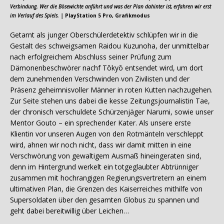
Verbindung. Wer die Bösewichte anführt und was der Plan dahinter ist, erfahren wir erst
im Verlauf des Spiels. |
PlayStation 5 Pro, Grafikmodus
Getarnt als junger Oberschülerdetektiv schlüpfen wir in die
Gestalt des schweigsamen Raidou Kuzunoha, der unmittelbar
nach erfolgreichem Abschluss seiner Prüfung zum
Dämonenbeschwörer nachf Tōkyō entsendet wird, um dort
dem zunehmenden Verschwinden von Zivilisten und der
Präsenz geheimnisvoller Männer in roten Kutten nachzugehen.
Zur Seite stehen uns dabei die kesse Zeitungsjournalistin Tae,
der chronisch verschuldete Schürzenjäger Narumi, sowie unser
Mentor Gouto – ein sprechender Kater. Als unsere erste
Klientin vor unseren Augen von den Rotmänteln verschleppt
wird, ahnen wir noch nicht, dass wir damit mitten in eine
Verschwörung von gewaltigem Ausmaß hineingeraten sind,
denn im Hintergrund werkelt ein totgeglaubter Abtrünniger
zusammen mit hochrangigen Regierungsvertretern an einem
ultimativen Plan, die Grenzen des Kaiserreiches mithilfe von
Supersoldaten über den gesamten Globus zu spannen und
geht dabei bereitwillig über Leichen…