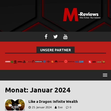
UNSERE PARTNER
Monat:
Januar 2024
Like a Dragon: Infinite Wealth
25. Januar 2024
Exe
0