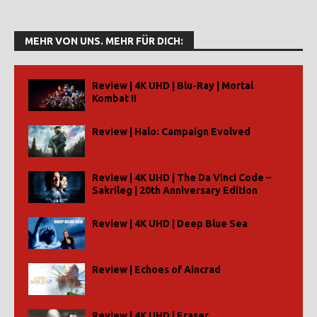
MEHR VON UNS. MEHR FÜR DICH:
Review | 4K UHD | Blu-Ray | Mortal
Kombat II
Review | Halo: Campaign Evolved
Review | 4K UHD | The Da Vinci Code –
Sakrileg | 20th Anniversary Edition
Review | 4K UHD | Deep Blue Sea
Review | Echoes of Aincrad
Review | 4K UHD | Eraser