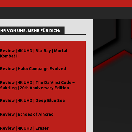
HR VON UNS. MEHR FÜR DICH:
Review | 4K UHD | Blu-Ray | Mortal
Kombat II
Review | Halo: Campaign Evolved
Review | 4K UHD | The Da Vinci Code –
Sakrileg | 20th Anniversary Edition
Review | 4K UHD | Deep Blue Sea
Review | Echoes of Aincrad
Review | 4K UHD | Eraser