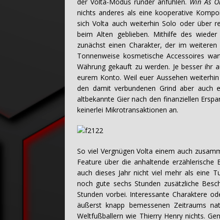
der Volta-Modus runder anfühlen.
Win As O
nichts anderes als eine kooperative Kompon
sich Volta auch weiterhin Solo oder über r
beim Alten geblieben. Mithilfe des wieder 
zunächst einen Charakter, der im weiteren 
Tonnenweise kosmetische Accessoires warte
Währung gekauft zu werden. Je besser ihr a
eurem Konto. Weil euer Aussehen weiterhin
den damit verbundenen Grind aber auch ei
altbekannte Gier nach den finanziellen Ersp
keinerlei Mikrotransaktionen an.
So viel Vergnügen Volta einem auch zusamm
Feature über die anhaltende erzählerische B
auch dieses Jahr nicht viel mehr als eine T
noch gute sechs Stunden zusätzliche Beschä
Stunden vorbei. Interessante Charaktere o
äußerst knapp bemessenen Zeitraums natür
Weltfußballern wie Thierry Henry nichts. Gen