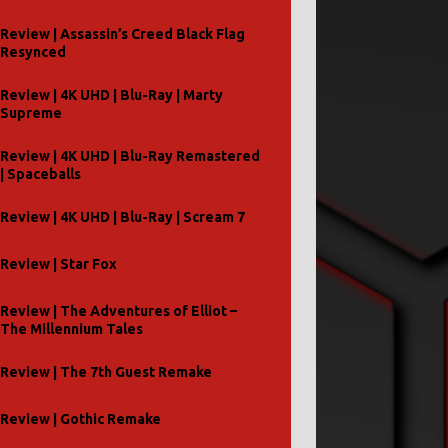
Review | Assassin’s Creed Black Flag
Resynced
Review | 4K UHD | Blu-Ray | Marty
Supreme
Review | 4K UHD | Blu-Ray Remastered
| Spaceballs
Review | 4K UHD | Blu-Ray | Scream 7
Review | Star Fox
Review | The Adventures of Elliot –
The Millennium Tales
Review | The 7th Guest Remake
Review | Gothic Remake