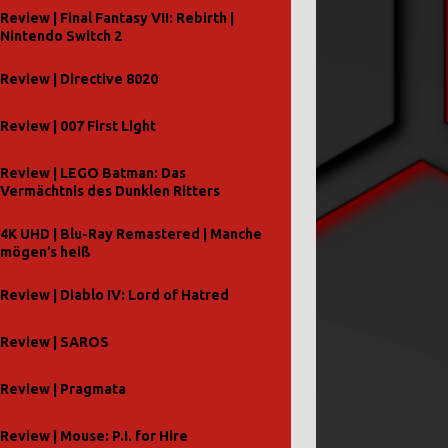
Review | Final Fantasy VII: Rebirth |
Nintendo Switch 2
Review | Directive 8020
Review | 007 First Light
Review | LEGO Batman: Das
Vermächtnis des Dunklen Ritters
4K UHD | Blu-Ray Remastered | Manche
mögen’s heiß
Review | Diablo IV: Lord of Hatred
Review | SAROS
Review | Pragmata
Review | Mouse: P.I. for Hire