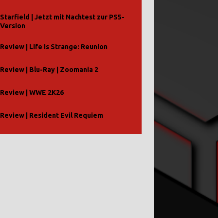
Starfield | Jetzt mit Nachtest zur PS5-
Version
Review | Life is Strange: Reunion
Review | Blu-Ray | Zoomania 2
Review | WWE 2K26
Review | Resident Evil Requiem