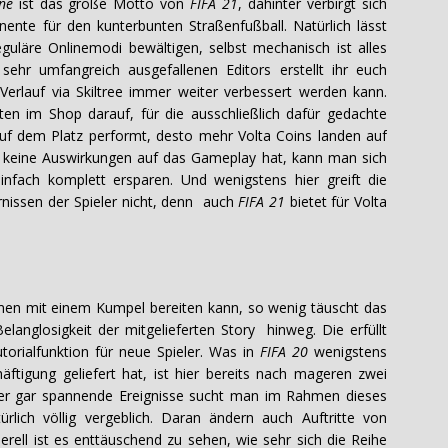
ne
ist das große Motto von
FIFA 21
, dahinter verbirgt sich
ente für den kunterbunten Straßenfußball. Natürlich lässt
eguläre Onlinemodi bewältigen, selbst mechanisch ist alles
sehr umfangreich ausgefallenen Editors erstellt ihr euch
Verlauf via Skiltree immer weiter verbessert werden kann.
n im Shop darauf, für die ausschließlich dafür gedachte
uf dem Platz performt, desto mehr Volta Coins landen auf
 keine Auswirkungen auf das Gameplay hat, kann man sich
nfach komplett ersparen. Und wenigstens hier greift die
arnissen der Spieler nicht, denn auch
FIFA 21
bietet für Volta
en mit einem Kumpel bereiten kann, so wenig täuscht das
elanglosigkeit der mitgelieferten Story hinweg. Die erfüllt
utorialfunktion für neue Spieler. Was in
FIFA 20
wenigstens
ftigung geliefert hat, ist hier bereits nach mageren zwei
der gar spannende Ereignisse sucht man im Rahmen dieses
lich völlig vergeblich. Daran ändern auch Auftritte von
erell ist es enttäuschend zu sehen, wie sehr sich die Reihe