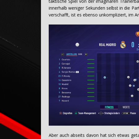
taktische Spiel von der imaginären Trainerb
innerhalb weniger Sekunden selbst in die Par
verschafft, ist es ebenso unkompliziert, im 
Aber auch abseits davon hat sich etwas getan