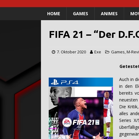
HOME
GAMES
ANIMES
MOV
FIFA 21 – “Der D.F.
7. Oktober 2020
Exe
Games
,
M-Rev
Getestet und verfas
Auch in d
in den El
bereits v
neuesten
Die Kritik
alles and
Series X/
überfälli
gegenwär