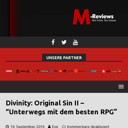
UNSERE PARTNER
Divinity: Original Sin II –
“Unterwegs mit dem besten RPG”
19. September 2019
Exe
Kommentare deaktiviert