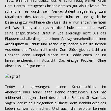
Trotz fehlendem Schulabschluss lief es für Teddy Walker (Kevin
Hart, Central Intelligence) bisher ziemlich gut. Als Grillverkäufer
schafft er es durch sein Verkaufstalent regelmäßig zum
Mitarbeiter des Monats, nebenbei führt er eine glückliche
Beziehung zur wohlhabenden Lisa, die er nun endlich heiraten
will. Dass Teddy allerdings nie die Schule beendet hat, weiß
seine anspruchsvolle Braut in Spe allerdings nicht. Als das
Plappermaul allerdings bei seinem Antrag versehentlich seinen
Arbeitsplatz in Schutt und Asche legt, helfen auch die besten
Ausreden und Tricks nicht mehr. Zum Glück gibt es Licht am
Horizont, denn Kumpel Marvin stellt Teddy einen Job im
Investmentbereich in Aussicht. Das einzige Problem: Ohne
Abschluss läuft gar nichts.
Teddy ist gezwungen, seinen Schulabschluss im
Abendschulkurs seiner alten Penne nachzuholen. Dort hat
mittlerweile ausgerechnet dessen alter Erzfeind Stewart das
Sagen, der keine Gelegenheit auslässt, dem Bankdrücker das
Leben schwer zu machen. Und auch die resolute Lehrerin