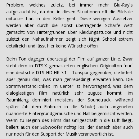
Problem, welches zuletzt bei immer mehr Blu-Ray´s
aufgetaucht ist, da dort in diesen Situationen oft die Bildrate
mitunter hart in den Keller geht. Diese wenigen Aussetzer
werden aber durch die sonst überragende Schärfe wett
gemacht: Von Hintergründen über Kleidungsstücke und nicht
zuletzt den Nahaufnahmen zeigt sich Night School extrem
detailreich und lässt hier keine Wünsche offen.
Beim Ton dagegen überzeugt der Film auf ganzer Linie. Zwar
steht dem in DTS:X gemasterten englischen Originalton ´nur´
eine deutsche DTS-HD HR 7.1 – Tonspur gegenüber, die liefert
aber genau das, was man genrebedingt erwarten kann. Die
Stimmverständlichkeit im Center ist hervorragend, was dem
dialoglastigen Film natürlich sehr zugute kommt. Im
Raumklang dominiert meistens der Soundtrack, während
später (ab dem Einbruch in die Schule) auch angenehm
nuancierte Hintergrundgeräusche und Hall beigemischt werden.
Wenn zu Beginn des Films das Grillgeschäft in die Luft fliegt,
ballert auch der Subwoofer richtig los, der danach aber auch
nur noch für den Support der Musik verantwortlich ist.