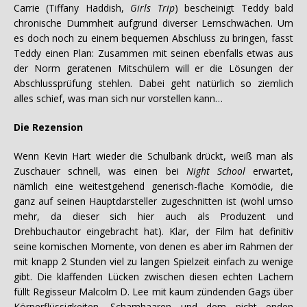
Carrie (Tiffany Haddish,
Girls Trip
) bescheinigt Teddy bald
chronische Dummheit aufgrund diverser Lernschwächen. Um
es doch noch zu einem bequemen Abschluss zu bringen, fasst
Teddy einen Plan: Zusammen mit seinen ebenfalls etwas aus
der Norm geratenen Mitschülern will er die Lösungen der
Abschlussprüfung stehlen. Dabei geht natürlich so ziemlich
alles schief, was man sich nur vorstellen kann…
Die Rezension
Wenn Kevin Hart wieder die Schulbank drückt, weiß man als
Zuschauer schnell, was einen bei
Night School
erwartet,
nämlich eine weitestgehend generisch-flache Komödie, die
ganz auf seinen Hauptdarsteller zugeschnitten ist (wohl umso
mehr, da dieser sich hier auch als Produzent und
Drehbuchautor eingebracht hat). Klar, der Film hat definitiv
seine komischen Momente, von denen es aber im Rahmen der
mit knapp 2 Stunden viel zu langen Spielzeit einfach zu wenige
gibt. Die klaffenden Lücken zwischen diesen echten Lachern
füllt Regisseur Malcolm D. Lee mit kaum zündenden Gags über
Körperflüssigkeiten, Schamhaaren und dem nicht enden