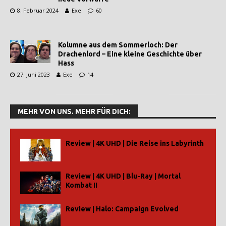
8. Februar 2024
Exe
60
Kolumne aus dem Sommerloch: Der
Drachenlord – Eine kleine Geschichte über
Hass
27. Juni 2023
Exe
14
MEHR VON UNS. MEHR FÜR DICH:
Review | 4K UHD | Die Reise ins Labyrinth
Review | 4K UHD | Blu-Ray | Mortal
Kombat II
Review | Halo: Campaign Evolved