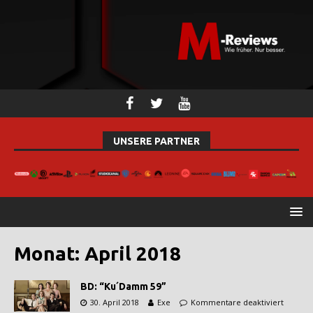
UNSERE PARTNER
Monat:
April 2018
BD: “Ku´Damm 59”
30. April 2018
Exe
Kommentare deaktiviert