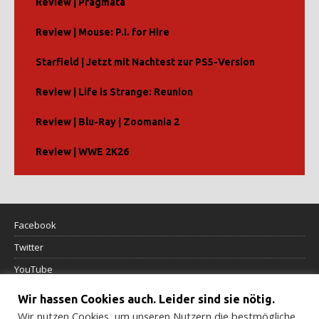
Review | Pragmata
Review | Mouse: P.I. for Hire
Starfield | Jetzt mit Nachtest zur PS5-Version
Review | Life is Strange: Reunion
Review | Blu-Ray | Zoomania 2
Review | WWE 2K26
Facebook
Twitter
YouTube
Wir hassen Cookies auch. Leider sind sie nötig.
Datenschutzerklärung
Wir nutzen Cookies, um unseren Nutzern die bestmögliche