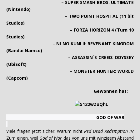
– SUPER SMASH BROS. ULTIMATE
(Nintendo)
– TWO POINT HOSPITAL (11 bit
Studios)
– FORZA HORIZON 4 (Turn 10
Studios)
– NI NO KUNI II: REVENANT KINGDOM
(Bandai Namco)
– ASSASSIN´S CREED: ODYSSEY
(UbiSoft)
– MONSTER HUNTER: WORLD
(Capcom)
Gewonnen hat:
GOD OF WAR
Viele fragen jetzt sicher: Warum nicht
Red Dead Redemption II
?
Zum einen, weil
God of War
das von uns mit winzigem Abstand