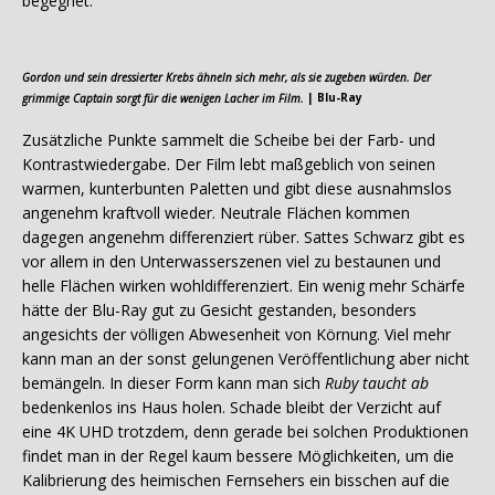
begegnet.
Gordon und sein dressierter Krebs ähneln sich mehr, als sie zugeben würden. Der
grimmige Captain sorgt für die wenigen Lacher im Film.
| Blu-Ray
Zusätzliche Punkte sammelt die Scheibe bei der Farb- und
Kontrastwiedergabe. Der Film lebt maßgeblich von seinen
warmen, kunterbunten Paletten und gibt diese ausnahmslos
angenehm kraftvoll wieder. Neutrale Flächen kommen
dagegen angenehm differenziert rüber. Sattes Schwarz gibt es
vor allem in den Unterwasserszenen viel zu bestaunen und
helle Flächen wirken wohldifferenziert. Ein wenig mehr Schärfe
hätte der Blu-Ray gut zu Gesicht gestanden, besonders
angesichts der völligen Abwesenheit von Körnung. Viel mehr
kann man an der sonst gelungenen Veröffentlichung aber nicht
bemängeln. In dieser Form kann man sich
Ruby taucht ab
bedenkenlos ins Haus holen. Schade bleibt der Verzicht auf
eine 4K UHD trotzdem, denn gerade bei solchen Produktionen
findet man in der Regel kaum bessere Möglichkeiten, um die
Kalibrierung des heimischen Fernsehers ein bisschen auf die