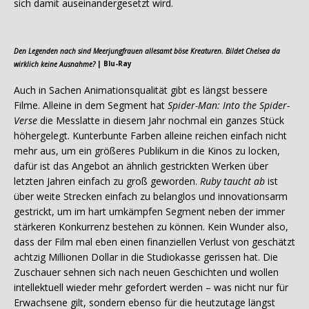
sich damit auseinandergesetzt wird.
Den Legenden nach sind Meerjungfrauen allesamt böse Kreaturen. Bildet Chelsea da
wirklich keine Ausnahme?
| Blu-Ray
Auch in Sachen Animationsqualität gibt es längst bessere
Filme. Alleine in dem Segment hat
Spider-Man: Into the Spider-
Verse
die Messlatte in diesem Jahr nochmal ein ganzes Stück
höhergelegt. Kunterbunte Farben alleine reichen einfach nicht
mehr aus, um ein größeres Publikum in die Kinos zu locken,
dafür ist das Angebot an ähnlich gestrickten Werken über
letzten Jahren einfach zu groß geworden.
Ruby taucht ab
ist
über weite Strecken einfach zu belanglos und innovationsarm
gestrickt, um im hart umkämpfen Segment neben der immer
stärkeren Konkurrenz bestehen zu können. Kein Wunder also,
dass der Film mal eben einen finanziellen Verlust von geschätzt
achtzig Millionen Dollar in die Studiokasse gerissen hat. Die
Zuschauer sehnen sich nach neuen Geschichten und wollen
intellektuell wieder mehr gefordert werden – was nicht nur für
Erwachsene gilt, sondern ebenso für die heutzutage längst