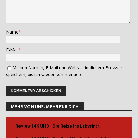
Name
*
E-Mail
*
Meinen Namen, E-Mail und Website in diesem Browser
speichern, bis ich wieder kommentiere.
A
l
MEHR VON UNS. MEHR FÜR DICH:
t
e
r
Review | 4K UHD | Die Reise ins Labyrinth
n