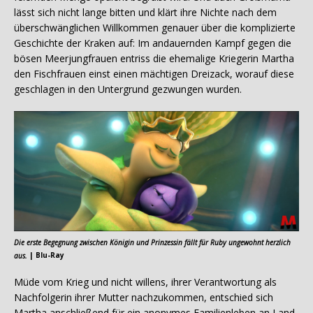
lässt sich nicht lange bitten und klärt ihre Nichte nach dem
überschwänglichen Willkommen genauer über die komplizierte
Geschichte der Kraken auf: Im andauernden Kampf gegen die
bösen Meerjungfrauen entriss die ehemalige Kriegerin Martha
den Fischfrauen einst einen mächtigen Dreizack, worauf diese
geschlagen in den Untergrund gezwungen wurden.
Die erste Begegnung zwischen Königin und Prinzessin fällt für Ruby ungewohnt herzlich
aus.
| Blu-Ray
Müde vom Krieg und nicht willens, ihrer Verantwortung als
Nachfolgerin ihrer Mutter nachzukommen, entschied sich
Martha anschließend für ein anonymes Familienleben an Land.