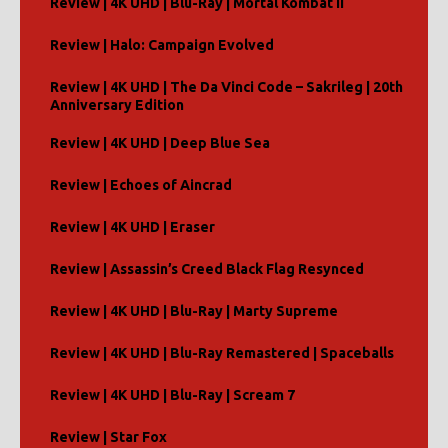
Review | 4K UHD | Blu-Ray | Mortal Kombat II
a
t
Review | Halo: Campaign Evolved
i
v
Review | 4K UHD | The Da Vinci Code – Sakrileg | 20th
e
Anniversary Edition
:
Review | 4K UHD | Deep Blue Sea
Review | Echoes of Aincrad
Review | 4K UHD | Eraser
Review | Assassin’s Creed Black Flag Resynced
Review | 4K UHD | Blu-Ray | Marty Supreme
Review | 4K UHD | Blu-Ray Remastered | Spaceballs
Review | 4K UHD | Blu-Ray | Scream 7
Review | Star Fox