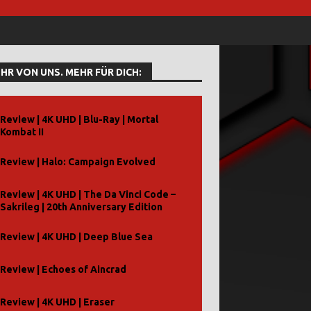
HR VON UNS. MEHR FÜR DICH:
Review | 4K UHD | Blu-Ray | Mortal
Kombat II
Review | Halo: Campaign Evolved
Review | 4K UHD | The Da Vinci Code –
Sakrileg | 20th Anniversary Edition
Review | 4K UHD | Deep Blue Sea
Review | Echoes of Aincrad
Review | 4K UHD | Eraser