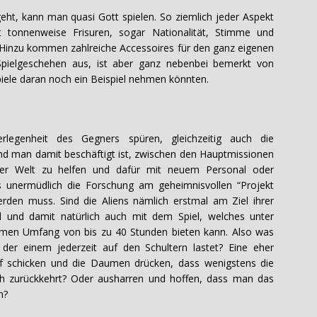
eht, kann man quasi Gott spielen. So ziemlich jeder Aspekt
bt tonnenweise Frisuren, sogar Nationalität, Stimme und
n. Hinzu kommen zahlreiche Accessoires für den ganz eigenen
Spielgeschehen aus, ist aber ganz nebenbei bemerkt von
iele daran noch ein Beispiel nehmen könnten.
rlegenheit des Gegners spüren, gleichzeitig auch die
end man damit beschäftigt ist, zwischen den Hauptmissionen
der Welt zu helfen und dafür mit neuem Personal oder
ns unermüdlich die Forschung am geheimnisvollen “Projekt
rden muss. Sind die Aliens nämlich erstmal am Ziel ihrer
 und damit natürlich auch mit dem Spiel, welches unter
men Umfang von bis zu 40 Stunden bieten kann. Also was
der einem jederzeit auf den Schultern lastet? Eine eher
f schicken und die Daumen drücken, dass wenigstens die
ich zurückkehrt? Oder ausharren und hoffen, dass man das
nn?