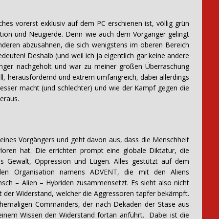
hes vorerst exklusiv auf dem PC erschienen ist, völlig grün
vation und Neugierde. Denn wie auch dem Vorgänger gelingt
deren abzusahnen, die sich wenigstens im oberen Bereich
deuten! Deshalb (und weil ich ja eigentlich gar keine andere
änger nachgeholt und war zu meiner großen Überraschung
l, herausfordernd und extrem umfangreich, dabei allerdings
 besser macht (und schlechter) und wie der Kampf gegen die
heraus.
eines Vorgängers und geht davon aus, dass die Menschheit
loren hat. Die errichten prompt eine globale Diktatur, die
s Gewalt, Oppression und Lügen. Alles gestützt auf dem
balen Organisation namens ADVENT, die mit den Aliens
h – Alien – Hybriden zusammensetzt. Es sieht also nicht
ht der Widerstand, welcher die Aggressoren tapfer bekämpft.
es ehemaligen Commanders, der nach Dekaden der Stase aus
seinem Wissen den Widerstand fortan anführt. Dabei ist die