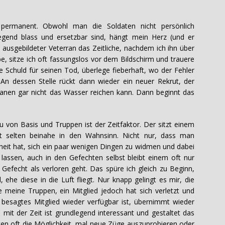
 permanent. Obwohl man die Soldaten nicht persönlich
egend blass und ersetzbar sind, hängt mein Herz (und er
 ausgebildeter Veterran das Zeitliche, nachdem ich ihn über
e, sitze ich oft fassungslos vor dem Bildschirm und trauere
e Schuld für seinen Tod, überlege fieberhaft, wo der Fehler
An dessen Stelle rückt dann wieder ein neuer Rekrut, der
eranen gar nicht das Wasser reichen kann. Dann beginnt das
 von Basis und Truppen ist der Zeitfaktor. Der sitzt einem
ht selten beinahe in den Wahnsinn. Nicht nur, dass man
eit hat, sich ein paar wenigen Dingen zu widmen und dabei
 lassen, auch in den Gefechten selbst bleibt einem oft nur
Gefecht als verloren geht. Das spüre ich gleich zu Beginn,
 ehe diese in die Luft fliegt. Nur knapp gelingt es mir, die
le meine Truppen, ein Mitglied jedoch hat sich verletzt und
s besagtes Mitglied wieder verfügbar ist, übernimmt wieder
 mit der Zeit ist grundlegend interessant und gestaltet das
n oft die Möglichkeit, mal neue Züge auszuprobieren oder