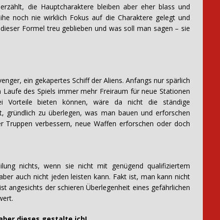
erzählt, die Hauptcharaktere bleiben aber eher blass und
Reihe noch nie wirklich Fokus auf die Charaktere gelegt und
n dieser Formel treu geblieben und was soll man sagen – sie
enger, ein gekapertes Schiff der Aliens. Anfangs nur spärlich
im Laufe des Spiels immer mehr Freiraum für neue Stationen
ei Vorteile bieten können, wäre da nicht die ständige
t, gründlich zu überlegen, was man bauen und erforschen
ner Truppen verbessern, neue Waffen erforschen oder doch
ung nichts, wenn sie nicht mit genügend qualifiziertem
ber auch nicht jeden leisten kann. Fakt ist, man kann nicht
st angesichts der schieren Überlegenheit eines gefährlichen
ert.
aber dieses gestalte ich!