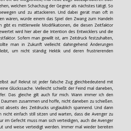
ehen, welchen Schachzug der Gegner als nächstes tätigt. So
bewegen und zu attackieren. Und dabei gerät man oft in
esen wären, würde einem das Spiel den Zwang zum Handeln
h gibt es mittlerweile Modifikationen, die diesen Zeitfaktor
wertet wird hier aber die Intention des Entwicklers und die
stfaktor. Sofern man gewillt ist, am Zeitdruck festzuhalten,
ollte man in Zukunft vielleicht dahingehend Änderungen
ibt, um nicht ständig Hektik und deren frustrierenden
elbst auf Rekrut ist jeder falsche Zug gleichbedeutend mit
reine Glückssache. Vielleicht schießt der Feind mal daneben,
reffer. Das gleiche gilt auch für mich. Wann immer ich den
eide Daumen zusammen und hoffe, nicht daneben zu schießen.
st abseits des Zeitdrucks unglaublich spannend. Und dann
h nicht einfach still sitzen und warten, dass die Avenger zu
nur im Gefecht muss man sich verteidigen, auch die Avenger
ut und weise verteidigt werden. Immer mal wieder bereiten