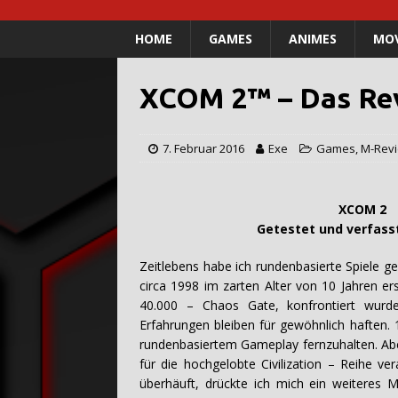
HOME
GAMES
ANIMES
MOV
XCOM 2™ – Das Rev
7. Februar 2016
Exe
Games
,
M-Rev
XCOM 2
Getestet und verfasst von
Zeitlebens habe ich rundenbasierte Spiele g
circa 1998 im zarten Alter von 10 Jahren e
40.000 – Chaos Gate, konfrontiert wurde
Erfahrungen bleiben für gewöhnlich haften. 
rundenbasiertem Gameplay fernzuhalten. Ab
für die hochgelobte Civilization – Reihe v
überhäuft, drückte ich mich ein weiteres 