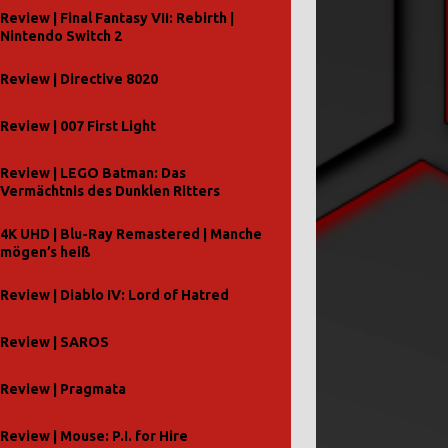
Review | Final Fantasy VII: Rebirth |
Nintendo Switch 2
Review | Directive 8020
Review | 007 First Light
Review | LEGO Batman: Das
Vermächtnis des Dunklen Ritters
4K UHD | Blu-Ray Remastered | Manche
mögen’s heiß
Review | Diablo IV: Lord of Hatred
Review | SAROS
Review | Pragmata
Review | Mouse: P.I. for Hire