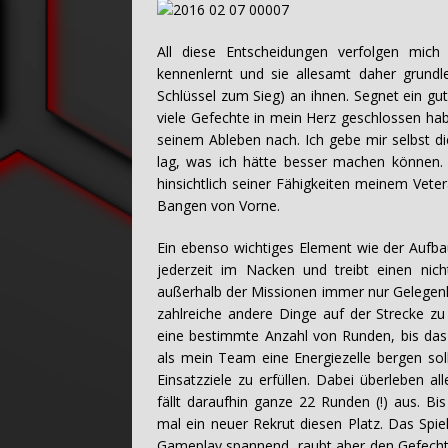
All diese Entscheidungen verfolgen mich
kennenlernt und sie allesamt daher grundl
Schlüssel zum Sieg) an ihnen. Segnet ein gut
viele Gefechte in mein Herz geschlossen hab
seinem Ableben nach. Ich gebe mir selbst di
lag, was ich hätte besser machen können. 
hinsichtlich seiner Fähigkeiten meinem Vet
Bangen von Vorne.
Ein ebenso wichtiges Element wie der Aufbau
jederzeit im Nacken und treibt einen nic
außerhalb der Missionen immer nur Gelegenh
zahlreiche andere Dinge auf der Strecke zu
eine bestimmte Anzahl von Runden, bis das 
als mein Team eine Energiezelle bergen soll,
Einsatzziele zu erfüllen. Dabei überleben al
fällt daraufhin ganze 22 Runden (!) aus. Bi
mal ein neuer Rekrut diesen Platz. Das Spiel
Gameplay spannend, raubt aber den Gefechte