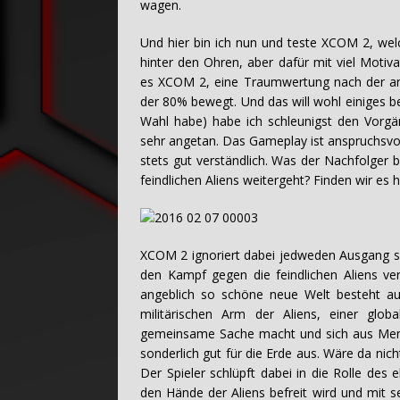
wagen.
Und hier bin ich nun und teste XCOM 2, welc
hinter den Ohren, aber dafür mit viel Moti
es XCOM 2, eine Traumwertung nach der an
der 80% bewegt. Und das will wohl einiges be
Wahl habe) habe ich schleunigst den Vorg
sehr angetan. Das Gameplay ist anspruchsvol
stets gut verständlich. Was der Nachfolger
feindlichen Aliens weitergeht? Finden wir es 
XCOM 2 ignoriert dabei jedweden Ausgang s
den Kampf gegen die feindlichen Aliens ver
angeblich so schöne neue Welt besteht au
militärischen Arm der Aliens, einer glo
gemeinsame Sache macht und sich aus Mensc
sonderlich gut für die Erde aus. Wäre da nic
Der Spieler schlüpft dabei in die Rolle d
den Hände der Aliens befreit wird und mit 