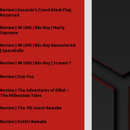
Review | Assassin’s Creed Black Flag
Resynced
Review | 4K UHD | Blu-Ray | Marty
Supreme
Review | 4K UHD | Blu-Ray Remastered
| Spaceballs
Review | 4K UHD | Blu-Ray | Scream 7
Review | Star Fox
Review | The Adventures of Elliot –
The Millennium Tales
Review | The 7th Guest Remake
Review | Gothic Remake