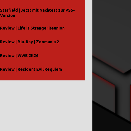
Starfield | Jetzt mit Nachtest zur PS5-
Version
Review | Life is Strange: Reunion
Review | Blu-Ray | Zoomania 2
Review | WWE 2K26
Review | Resident Evil Requiem