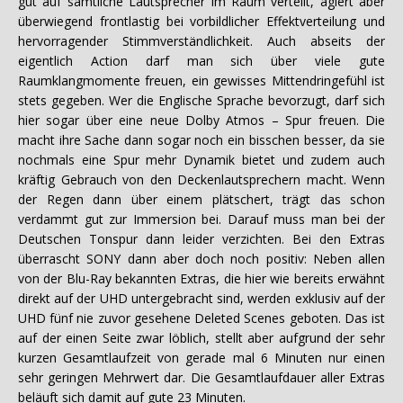
gut auf sämtliche Lautsprecher im Raum verteilt, agiert aber
überwiegend frontlastig bei vorbildlicher Effektverteilung und
hervorragender Stimmverständlichkeit. Auch abseits der
eigentlich Action darf man sich über viele gute
Raumklangmomente freuen, ein gewisses Mittendringefühl ist
stets gegeben. Wer die Englische Sprache bevorzugt, darf sich
hier sogar über eine neue Dolby Atmos – Spur freuen. Die
macht ihre Sache dann sogar noch ein bisschen besser, da sie
nochmals eine Spur mehr Dynamik bietet und zudem auch
kräftig Gebrauch von den Deckenlautsprechern macht. Wenn
der Regen dann über einem plätschert, trägt das schon
verdammt gut zur Immersion bei. Darauf muss man bei der
Deutschen Tonspur dann leider verzichten. Bei den Extras
überrascht SONY dann aber doch noch positiv: Neben allen
von der Blu-Ray bekannten Extras, die hier wie bereits erwähnt
direkt auf der UHD untergebracht sind, werden exklusiv auf der
UHD fünf nie zuvor gesehene Deleted Scenes geboten. Das ist
auf der einen Seite zwar löblich, stellt aber aufgrund der sehr
kurzen Gesamtlaufzeit von gerade mal 6 Minuten nur einen
sehr geringen Mehrwert dar. Die Gesamtlaufdauer aller Extras
beläuft sich damit auf gute 23 Minuten.