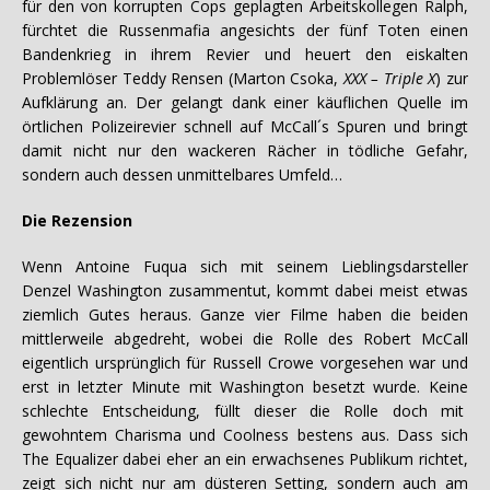
für den von korrupten Cops geplagten Arbeitskollegen Ralph,
fürchtet die Russenmafia angesichts der fünf Toten einen
Bandenkrieg in ihrem Revier und heuert den eiskalten
Problemlöser Teddy Rensen (Marton Csoka,
XXX – Triple X
) zur
Aufklärung an. Der gelangt dank einer käuflichen Quelle im
örtlichen Polizeirevier schnell auf McCall´s Spuren und bringt
damit nicht nur den wackeren Rächer in tödliche Gefahr,
sondern auch dessen unmittelbares Umfeld…
Die Rezension
Wenn Antoine Fuqua sich mit seinem Lieblingsdarsteller
Denzel Washington zusammentut, kommt dabei meist etwas
ziemlich Gutes heraus. Ganze vier Filme haben die beiden
mittlerweile abgedreht, wobei die Rolle des Robert McCall
eigentlich ursprünglich für Russell Crowe vorgesehen war und
erst in letzter Minute mit Washington besetzt wurde. Keine
schlechte Entscheidung, füllt dieser die Rolle doch mit
gewohntem Charisma und Coolness bestens aus. Dass sich
The Equalizer dabei eher an ein erwachsenes Publikum richtet,
zeigt sich nicht nur am düsteren Setting, sondern auch am