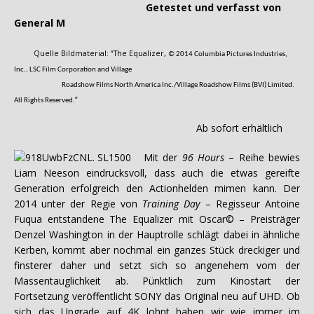
Getestet und verfasst von
General M
Quelle Bildmaterial: “The Equalizer,
© 2014 Columbia Pictures Industries,
Inc., LSC Film Corporation and Village
Roadshow Films North America Inc./Village Roadshow Films (BVI) Limited.
”
All Rights Reserved.
Ab sofort erhältlich
Mit der
96 Hours
– Reihe bewies
Liam Neeson eindrucksvoll, dass auch die etwas gereifte
Generation erfolgreich den Actionhelden mimen kann. Der
2014 unter der Regie von
Training Day
– Regisseur Antoine
Fuqua entstandene The Equalizer mit Oscar© – Preisträger
Denzel Washington in der Hauptrolle schlägt dabei in ähnliche
Kerben, kommt aber nochmal ein ganzes Stück dreckiger und
finsterer daher und setzt sich so angenehem vom der
Massentauglichkeit ab. Pünktlich zum Kinostart der
Fortsetzung veröffentlicht SONY das Original neu auf UHD. Ob
sich das Upgrade auf 4K lohnt haben wir wie immer im