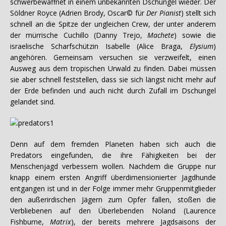
schwerbewaffnet in einem unbekannten Dschungel wieder. Der
Söldner Royce (Adrien Brody, Oscar© für
Der Pianist
) stellt sich
schnell an die Spitze der ungleichen Crew, der unter anderem
der mürrische Cuchillo (Danny Trejo,
Machete
) sowie die
israelische Scharfschützin Isabelle (Alice Braga,
Elysium
)
angehören. Gemeinsam versuchen sie verzweifelt, einen
Ausweg aus dem tropischen Urwald zu finden. Dabei müssen
sie aber schnell feststellen, dass sie sich längst nicht mehr auf
der Erde befinden und auch nicht durch Zufall im Dschungel
gelandet sind.
Denn auf dem fremden Planeten haben sich auch die
Predators eingefunden, die ihre Fähigkeiten bei der
Menschenjagd verbessern wollen. Nachdem die Gruppe nur
knapp einem ersten Angriff überdimensionierter Jagdhunde
entgangen ist und in der Folge immer mehr Gruppenmitglieder
den außerirdischen Jägern zum Opfer fallen, stoßen die
Verbliebenen auf den Überlebenden Noland (Laurence
Fishburne,
Matrix
), der bereits mehrere Jagdsaisons der