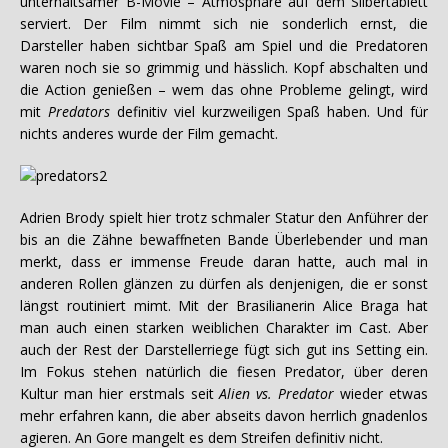
unterhaltsamer B-Movie – Atmosphäre auf dem Silbertablett
serviert. Der Film nimmt sich nie sonderlich ernst, die
Darsteller haben sichtbar Spaß am Spiel und die Predatoren
waren noch sie so grimmig und hässlich. Kopf abschalten und
die Action genießen – wem das ohne Probleme gelingt, wird
mit
Predators
definitiv viel kurzweiligen Spaß haben. Und für
nichts anderes wurde der Film gemacht.
Adrien Brody spielt hier trotz schmaler Statur den Anführer der
bis an die Zähne bewaffneten Bande Überlebender und man
merkt, dass er immense Freude daran hatte, auch mal in
anderen Rollen glänzen zu dürfen als denjenigen, die er sonst
längst routiniert mimt. Mit der Brasilianerin Alice Braga hat
man auch einen starken weiblichen Charakter im Cast. Aber
auch der Rest der Darstellerriege fügt sich gut ins Setting ein.
Im Fokus stehen natürlich die fiesen Predator, über deren
Kultur man hier erstmals seit
Alien vs. Predator
wieder etwas
mehr erfahren kann, die aber abseits davon herrlich gnadenlos
agieren. An Gore mangelt es dem Streifen definitiv nicht.