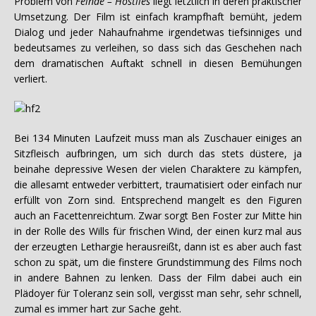
Problem von
Feinde – Hostiles
liegt letztlich in deren praktischer
Umsetzung. Der Film ist einfach krampfhaft bemüht, jedem
Dialog und jeder Nahaufnahme irgendetwas tiefsinniges und
bedeutsames zu verleihen, so dass sich das Geschehen nach
dem dramatischen Auftakt schnell in diesen Bemühungen
verliert.
Bei 134 Minuten Laufzeit muss man als Zuschauer einiges an
Sitzfleisch aufbringen, um sich durch das stets düstere, ja
beinahe depressive Wesen der vielen Charaktere zu kämpfen,
die allesamt entweder verbittert, traumatisiert oder einfach nur
erfüllt von Zorn sind. Entsprechend mangelt es den Figuren
auch an Facettenreichtum. Zwar sorgt Ben Foster zur Mitte hin
in der Rolle des Wills für frischen Wind, der einen kurz mal aus
der erzeugten Lethargie herausreißt, dann ist es aber auch fast
schon zu spät, um die finstere Grundstimmung des Films noch
in andere Bahnen zu lenken. Dass der Film dabei auch ein
Plädoyer für Toleranz sein soll, vergisst man sehr, sehr schnell,
zumal es immer hart zur Sache geht.