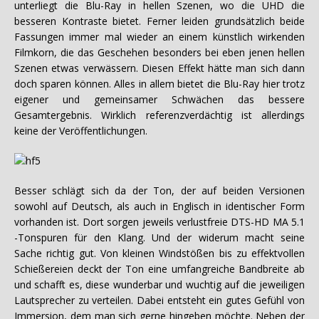
unterliegt die Blu-Ray in hellen Szenen, wo die UHD die
besseren Kontraste bietet. Ferner leiden grundsätzlich beide
Fassungen immer mal wieder an einem künstlich wirkenden
Filmkorn, die das Geschehen besonders bei eben jenen hellen
Szenen etwas verwässern. Diesen Effekt hätte man sich dann
doch sparen können. Alles in allem bietet die Blu-Ray hier trotz
eigener und gemeinsamer Schwächen das bessere
Gesamtergebnis. Wirklich referenzverdächtig ist allerdings
keine der Veröffentlichungen.
Besser schlägt sich da der Ton, der auf beiden Versionen
sowohl auf Deutsch, als auch in Englisch in identischer Form
vorhanden ist. Dort sorgen jeweils verlustfreie DTS-HD MA 5.1
-Tonspuren für den Klang. Und der widerum macht seine
Sache richtig gut. Von kleinen Windstößen bis zu effektvollen
Schießereien deckt der Ton eine umfangreiche Bandbreite ab
und schafft es, diese wunderbar und wuchtig auf die jeweiligen
Lautsprecher zu verteilen. Dabei entsteht ein gutes Gefühl von
Immersion, dem man sich gerne hingeben möchte. Neben der