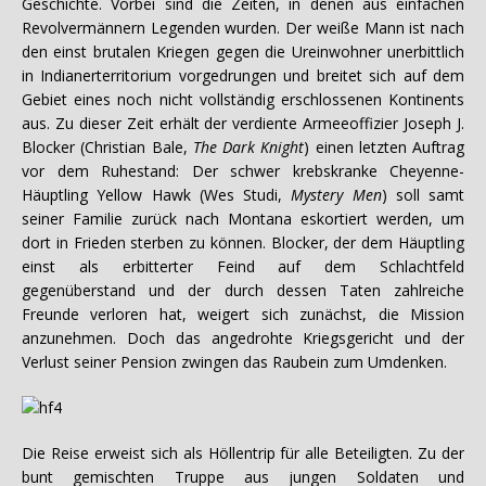
Geschichte. Vorbei sind die Zeiten, in denen aus einfachen
Revolvermännern Legenden wurden. Der weiße Mann ist nach
den einst brutalen Kriegen gegen die Ureinwohner unerbittlich
in Indianerterritorium vorgedrungen und breitet sich auf dem
Gebiet eines noch nicht vollständig erschlossenen Kontinents
aus. Zu dieser Zeit erhält der verdiente Armeeoffizier Joseph J.
Blocker (Christian Bale,
The Dark Knight
) einen letzten Auftrag
vor dem Ruhestand: Der schwer krebskranke Cheyenne-
Häuptling Yellow Hawk (Wes Studi,
Mystery Men
) soll samt
seiner Familie zurück nach Montana eskortiert werden, um
dort in Frieden sterben zu können. Blocker, der dem Häuptling
einst als erbitterter Feind auf dem Schlachtfeld
gegenüberstand und der durch dessen Taten zahlreiche
Freunde verloren hat, weigert sich zunächst, die Mission
anzunehmen. Doch das angedrohte Kriegsgericht und der
Verlust seiner Pension zwingen das Raubein zum Umdenken.
Die Reise erweist sich als Höllentrip für alle Beteiligten. Zu der
bunt gemischten Truppe aus jungen Soldaten und