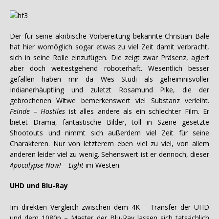
Der für seine akribische Vorbereitung bekannte Christian Bale
hat hier womöglich sogar etwas zu viel Zeit damit verbracht,
sich in seine Rolle einzufügen. Die zeigt zwar Präsenz, agiert
aber doch weitestgehend roboterhaft. Wesentlich besser
gefallen haben mir da Wes Studi als geheimnisvoller
Indianerhäuptling und zuletzt Rosamund Pike, die der
gebrochenen Witwe bemerkenswert viel Substanz verleiht.
Feinde – Hostiles
ist alles andere als ein schlechter Film. Er
bietet Drama, fantastische Bilder, toll in Szene gesetzte
Shootouts und nimmt sich außerdem viel Zeit für seine
Charakteren. Nur von letzterem eben viel zu viel, von allem
anderen leider viel zu wenig. Sehenswert ist er dennoch, dieser
Apocalypse Now! – Light
im Westen.
UHD und Blu-Ray
Im direkten Vergleich zwischen dem 4K – Transfer der UHD
und dem 1080p – Master der Blu-Ray lassen sich tatsächlich