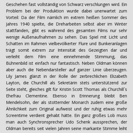
Geschehen fast vollständig von Schwarz verschlungen wird. Ein
Problem bei der Produktion wurde dabei unerwartet zum
Vorteil: Da der Film nämlich im extrem heißen Sommer des
Jahres 1940 spielte, die Dreharbeiten selbst aber im Winter
stattfanden, gibt es während des gesamten Films nur sehr
wenige Außenaufnahmen zu sehen. Das Spiel mit Licht und
Schatten im Rahmen vielbevölkerter Flure und Bunkeranlagen
trägt somit extrem zur Intensität des Gezeigten dar und
verleiht dem Film eine einnehmende Stimmung, das
Bühnenbild ist einfach nur fantastisch. Neben Oldman können
aber auch die Nebendarsteller auf ganzer Linie überzeugen.
Lily James glänzt in der Rolle der zerbrechlichen Elizabeth
Layton, die Churchill als Sekretärin stets unterstützend zur
Seite steht, gleiches gilt für Kristin Scott Thomas als Churchill´s
Ehefrau Clementine. Ebenso in Erinnerung bleibt Ben
Mendelsohn, der als stotternder Monarch zudem eine große
Ähnlichkeit zum Original aufweist und der ruhig etwas mehr
Screentime verdient gehabt hätte. Ein ganz großes Lob muss
man auch Synchronsprecher Udo Schenk aussprechen, der
Oldman bereits seit vielen Jahren seine markante Stimme leiht