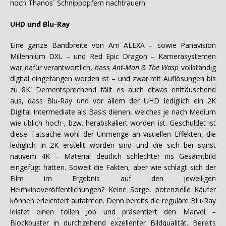
noch Thanos´ Schnippopfern nachtrauern.
UHD und Blu-Ray
Eine ganze Bandbreite von Arri ALEXA – sowie Panavision
Millennium DXL – und Red Epic Dragon – Kamerasystemen
war dafür verantwortlich, dass
Ant-Man & The Wasp
vollständig
digital eingefangen worden ist – und zwar mit Auflösungen bis
zu 8K. Dementsprechend fällt es auch etwas enttäuschend
aus, dass Blu-Ray und vor allem der UHD lediglich ein 2K
Digital Intermediate als Basis dienen, welches je nach Medium
wie üblich hoch-, bzw. herabskaliert worden ist. Geschuldet ist
diese Tatsache wohl der Unmenge an visuellen Effekten, die
lediglich in 2K erstellt worden sind und die sich bei sonst
nativem 4K – Material deutlich schlechter ins Gesamtbild
eingefügt hätten. Soweit die Fakten, aber wie schlägt sich der
Film im Ergebnis auf den jeweiligen
Heimkinoveröffentlichungen? Keine Sorge, potenzielle Käufer
können erleichtert aufatmen. Denn bereits die reguläre Blu-Ray
leistet einen tollen Job und präsentiert den Marvel –
Blockbuster in durchgehend exzellenter Bildqualität. Bereits