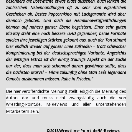
besonders die Bösewichte etwas blass aussehen, auch lenken die
zahlreichen Nebenhandlungen oft zu sehr vom eigentlichen
Geschehen ab. Bestes Popcornkino mit Lachgarantie wird aber
dennoch geboten. Und auch die Heimkinoveröffentlichungen
können auf nahezu ganzer Ebene begeistern. Einer sehr guten
Blu-Ray steht eine noch bessere UHD gegenüber, beide Formate
spielen ihre jeweiligen Stärken gekonnt aus, auch der Ton stimmt
hier endlich wieder auf ganzer Linie zufrieden – trotz schwacher
Komprimierung bei der deutschsprachigen Variante. Angesichts
der witzigen Extras ist der einzig traurige Aspekt an der Sache
nur der, dass man sich schonmal daran gewöhnen sollte, dass
die nächsten Marvel – Filme zukünftig ohne Stan Lee´s legendäre
Cameo´s auskommen müssen. Ruhe in Frieden.”
Die hier veröffentlichte Meinung stellt lediglich die Meinung des
Autors dar und muss nicht zwangsläufig auch die von
Wrestling-Point.de, M-Reviews und allen unterstehenden
Mitarbeitern sein.
©2018 Wrestling-Point.de/M-Reviews