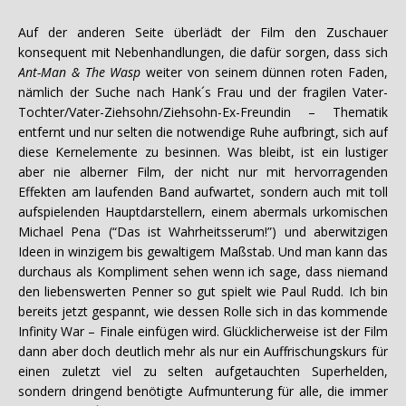
Auf der anderen Seite überlädt der Film den Zuschauer
konsequent mit Nebenhandlungen, die dafür sorgen, dass sich
Ant-Man & The Wasp
weiter von seinem dünnen roten Faden,
nämlich der Suche nach Hank´s Frau und der fragilen Vater-
Tochter/Vater-Ziehsohn/Ziehsohn-Ex-Freundin – Thematik
entfernt und nur selten die notwendige Ruhe aufbringt, sich auf
diese Kernelemente zu besinnen. Was bleibt, ist ein lustiger
aber nie alberner Film, der nicht nur mit hervorragenden
Effekten am laufenden Band aufwartet, sondern auch mit toll
aufspielenden Hauptdarstellern, einem abermals urkomischen
Michael Pena (“Das ist Wahrheitsserum!”) und aberwitzigen
Ideen in winzigem bis gewaltigem Maßstab. Und man kann das
durchaus als Kompliment sehen wenn ich sage, dass niemand
den liebenswerten Penner so gut spielt wie Paul Rudd. Ich bin
bereits jetzt gespannt, wie dessen Rolle sich in das kommende
Infinity War – Finale einfügen wird. Glücklicherweise ist der Film
dann aber doch deutlich mehr als nur ein Auffrischungskurs für
einen zuletzt viel zu selten aufgetauchten Superhelden,
sondern dringend benötigte Aufmunterung für alle, die immer