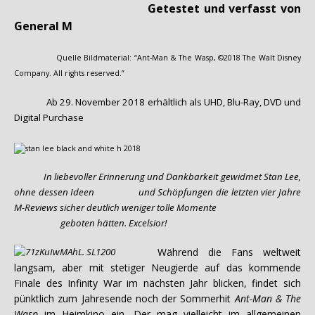
Getestet und verfasst von
General M
Quelle Bildmaterial: “Ant-Man & The Wasp, ©2018 The Walt Disney
Company. All rights reserved.”
Ab 29. November 2018 erhältlich als UHD, Blu-Ray, DVD und
Digital Purchase
I
n liebevoller Erinnerung und Dankbarkeit gewidmet Stan Lee,
ohne dessen Ideen und Schöpfungen die letzten vier Jahre
M-Reviews sicher deutlich weniger tolle Momente
geboten hätten. Excelsior!
Während die Fans weltweit
langsam, aber mit stetiger Neugierde auf das kommende
Finale des Infinity War im nächsten Jahr blicken, findet sich
pünktlich zum Jahresende noch der Sommerhit
Ant-Man & The
Wasp
im Heimkino ein. Der mag vielleicht im allgemeinen