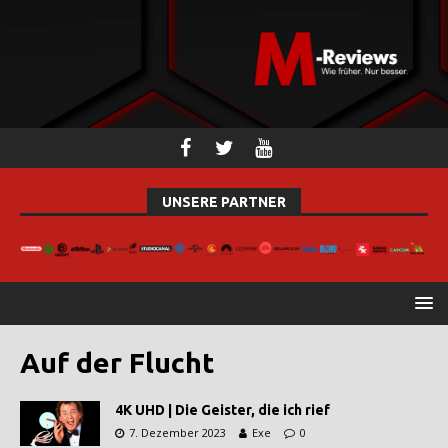
UNSERE PARTNER
Auf der Flucht
4K UHD | Die Geister, die ich rief
7. Dezember 2023
Exe
0