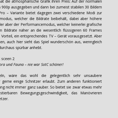
at die atmosphärische Grafik ihren Preis: Auf der normalen
ven 900p ausgegeben und dann bei zumeist stabilen 30 Bildern
ro – Variante bietet dagegen zwei verschiedene Modi zur
odus, welcher die Bildrate beibehält, dabei aber höhere
 oder aber der Performancemodus, welcher keinerlei grafische
n Bildrate näher an die wesentlich flüssigeren 60 Frames
m Vorteil, ein entsprechendes TV – Gerät vorausgesetzt. Aber
en, auch hier sieht das Spiel wunderschön aus, wenngleich
 durchaus spürbar anhebt.
und Fauna – nie war SotC schöner!
, wäre das wohl die gelegentlich sehr unsaubere
gerne einige Schnitzer erlaubt. Zum anderen funktioniert
ng nicht immer ganz sauber. So bietet sie zwar etwas mehr
justierbaren Bewegungsgeschwindigkeit, das Manövrieren
etzer.