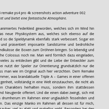
nd bietet eine fantastische Atmosphäre.
 animiertes Federkleid geworden, welches sich im Wind hin
as neue Physiksystem aus, welches sich ebenso auf die
 so die Spieldynamik ebenfalls stark verbessert. Sogar ein
und präsentiert imposante Sandstürme und bedrohliche
Soundkulisse die Boxen zum Dröhnen bringen. So lebendig und
e Colossus noch nie. Man wird förmlich dazu eingeladen,
vieles zu entdecken gibt und die Liebe der Entwickler zum
i nutzt der Spieler zur Orientierung grundsätzlich nur die
s man wie im Original auch hier verzichten. Dem Remake
immer, was brandaktuelle Triple A – Games in einer offenen
egenheit, vollständig in eine Welt einzutauchen, die nicht als
igen Charakters herhalten muss, sondern ihm stattdessen
nd Neugierde offeriert. Und die einen dabei zwingt, sich mit
em drumherum im Rahmen einer unglaublich fesselnden und
. Das einzige Manko im Rahmen all dessen ist für mich,
 sauber, viel zu glatt und makellos wirkt. Besonders bei den