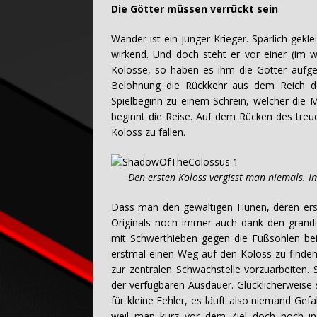
Die Götter müssen verrückt sein
Wander ist ein junger Krieger. Spärlich gekl
wirkend. Und doch steht er vor einer (im 
Kolosse, so haben es ihm die Götter aufge
Belohnung die Rückkehr aus dem Reich d
Spielbeginn zu einem Schrein, welcher die 
beginnt die Reise. Auf dem Rücken des treu
Koloss zu fällen.
Den ersten Koloss vergisst man niemals. Im
Dass man den gewaltigen Hünen, deren erste
Originals noch immer auch dank den grandi
mit Schwerthieben gegen die Fußsohlen beiko
erstmal einen Weg auf den Koloss zu finden
zur zentralen Schwachstelle vorzuarbeiten. 
der verfügbaren Ausdauer. Glücklicherweise 
für kleine Fehler, es läuft also niemand Gefa
weil man kurz vor dem Ziel doch noch in d