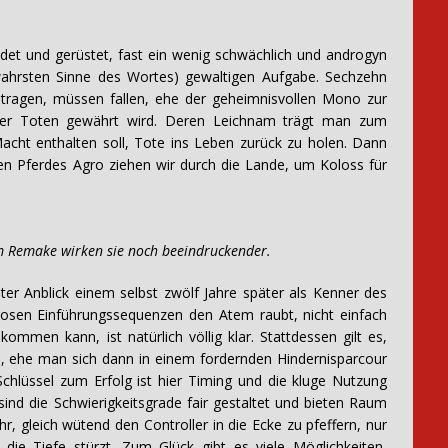
eidet und gerüstet, fast ein wenig schwächlich und androgyn
wahrsten Sinne des Wortes) gewaltigen Aufgabe. Sechzehn
tragen, müssen fallen, ehe der geheimnisvollen Mono zur
er Toten gewährt wird. Deren Leichnam trägt man zum
Macht enthalten soll, Tote ins Leben zurück zu holen. Dann
en Pferdes Agro ziehen wir durch die Lande, um Koloss für
 Remake wirken sie noch beeindruckender.
r Anblick einem selbst zwölf Jahre später als Kenner des
osen Einführungssequenzen den Atem raubt, nicht einfach
mmen kann, ist natürlich völlig klar. Stattdessen gilt es,
, ehe man sich dann in einem fordernden Hindernisparcour
Schlüssel zum Erfolg ist hier Timing und die kluge Nutzung
sind die Schwierigkeitsgrade fair gestaltet und bieten Raum
hr, gleich wütend den Controller in die Ecke zu pfeffern, nur
ie Tiefe stürzt. Zum Glück gibt es viele Möglichkeiten,