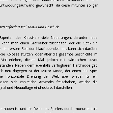
Entwicklungsaufwand gewünscht, da diese mitunter so gar
ordert viel Taktik und Geschick.
Experten des Klassikers viele Neuerungen, darunter neue
r kann man einen Grafikfilter zuschalten, der die Optik ein
r den ersten Spieldurchlauf beendet hat, kann sich darüber
f die Kolosse stürzen, oder aber die gesamte Geschichte im
l erleben, dieses Mal jedoch mit sämtlichen zuvor
nständen. Neben dem ebenfalls verfügbaren Hardmode gab
ich neu dagegen ist der Mirror Mode, der einen das Spiel
ine horizontale Drehung der Welt aber wieder für ein
lassen sich zahlreiche Artworks freischalten, welche die
nal und Neuauflage eindrucksvoll darstellen.
erhaben ist und die Reise des Spielers durch monumentale