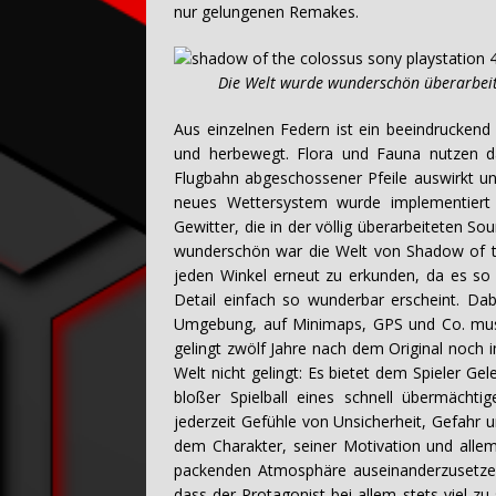
nur gelungenen Remakes.
Die Welt wurde wunderschön überarbeitet u
Aus einzelnen Federn ist ein beeindruckend
und herbewegt. Flora und Fauna nutzen d
Flugbahn abgeschossener Pfeile auswirkt und
neues Wettersystem wurde implementiert 
Gewitter, die in der völlig überarbeiteten 
wunderschön war die Welt von Shadow of th
jeden Winkel erneut zu erkunden, da es so 
Detail einfach so wunderbar erscheint. Dabe
Umgebung, auf Minimaps, GPS und Co. mus
gelingt zwölf Jahre nach dem Original noch 
Welt nicht gelingt: Es bietet dem Spieler Gel
bloßer Spielball eines schnell übermächt
jederzeit Gefühle von Unsicherheit, Gefahr u
dem Charakter, seiner Motivation und all
packenden Atmosphäre auseinanderzusetzen
dass der Protagonist bei allem stets viel zu