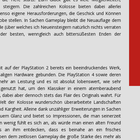
teigern. Die zahlreichen Kolosse bieten dabei allerlei
benso eigene Herausforderungen, die Geschick und Können
robe stellen. In Sachen Gameplay bleibt die Neuauflage dem
de (über welches ich Neueinsteigern natürlich nichts verraten
der besten, wenngleich auch bittersüßesten Enden der
 auf der PlayStation 2 bereits ein beeindruckendes Werk,
aligen Hardware gebunden. Die PlayStation 4 sowie deren
mehr an Leistung und es ist absolut lobenswert, wie sehr
usgenutzt hat, um den Klassiker in einem atemberaubend
dabei aber dennoch stets das Flair des Originals wahrt. Für
Welt der Kolosse wunderschön überarbeitete Landschaften
d Kargheit. Alleine dank unzähliger Erweiterungen in Sachen
neuem Glanz und bietet so Impressionen, die man seinerzeit
wenig fühlt es sich an, als würde man einen alten Freund
es an ihm entdecken, dass es beinahe an ein frisches
eben dem zeitlosen Gameplay die große Stärke des mehr als