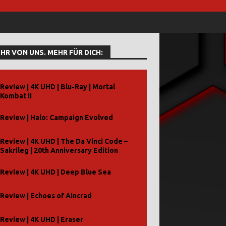
HR VON UNS. MEHR FÜR DICH:
Review | 4K UHD | Blu-Ray | Mortal
Kombat II
Review | Halo: Campaign Evolved
Review | 4K UHD | The Da Vinci Code –
Sakrileg | 20th Anniversary Edition
Review | 4K UHD | Deep Blue Sea
Review | Echoes of Aincrad
Review | 4K UHD | Eraser