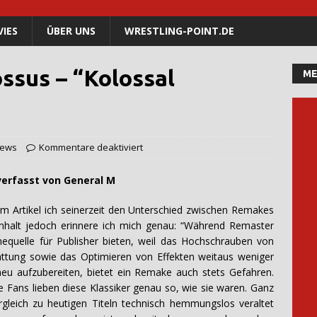
IES
ÜBER UNS
WRESTLING-POINT.DE
ssus – “Kolossal
ME
iews
Kommentare deaktiviert
von General M
hem Artikel ich seinerzeit den Unterschied zwischen Remakes
nhalt jedoch erinnere ich mich genau: “Während Remaster
mequelle für Publisher bieten, weil das Hochschrauben von
ttung sowie das Optimieren von Effekten weitaus weniger
 neu aufzubereiten, bietet ein Remake auch stets Gefahren.
e Fans lieben diese Klassiker genau so, wie sie waren. Ganz
rgleich zu heutigen Titeln technisch hemmungslos veraltet