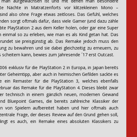
en man aufgewachsen ist und mit denen man besondere
hte Nächte in Matratzenforts vor klitzekleinen Mono –
 sind also ohne Frage etwas zeitloses. Das Gefühl, welches
inden sorgt oftmals dafür, dass viele Gamer (und dazu zähle
bte PlayStation 2 aus dem Keller holen, oder gar eine Super
h einmal so zu erleben, wie man es als Kind getan hat. Das
 rundet sie preisgünstig ab. Das Remake jedoch muss den
ung zu bewahren und sie dabei gleichzeitig zu erneuern, zu
s scheitern kann, bewies zum Jahresende ´17 erst Outcast.
6 exklusiv für die PlayStation 2 in Europa, in Japan bereits
luter Geheimtipp, aber auch in heimischen Gefilden sackte es
e ein Remaster für die PlayStation 3, welches ebenfalls
bruar das Remake für die PlayStation 4. Dieses bleibt zwar
aber technisch in einem gänzlich neuen, modernen Gewand
nd Bluepoint Games, die bereits zahlreiche Klassiker der
nen von Spielern aufbereitet haben und hier oftmals auch
zentrale Frage, der dieses Review auf den Grund gehen soll,
lingt es auch, ein Remake eines absoluten Klassikers zu