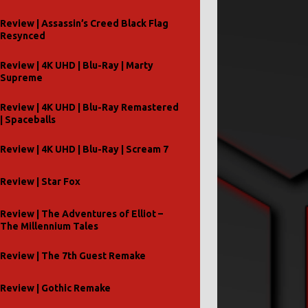
Review | Assassin’s Creed Black Flag
Resynced
Review | 4K UHD | Blu-Ray | Marty
Supreme
Review | 4K UHD | Blu-Ray Remastered
| Spaceballs
Review | 4K UHD | Blu-Ray | Scream 7
Review | Star Fox
Review | The Adventures of Elliot –
The Millennium Tales
Review | The 7th Guest Remake
Review | Gothic Remake