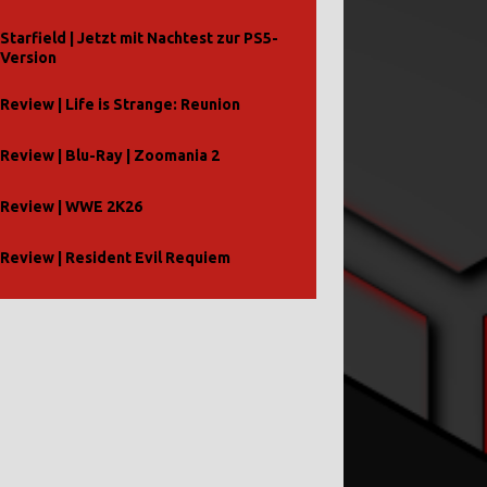
Starfield | Jetzt mit Nachtest zur PS5-
Version
Review | Life is Strange: Reunion
Review | Blu-Ray | Zoomania 2
Review | WWE 2K26
Review | Resident Evil Requiem