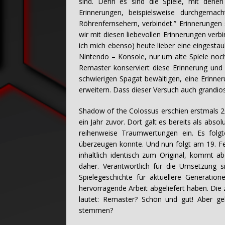
sind. Denn es sind die Spiele, mit den
Erinnerungen, beispielsweise durchgemac
Röhrenfernsehern, verbindet.” Erinnerungen
wir mit diesen liebevollen Erinnerungen verb
ich mich ebenso) heute lieber eine eingestau
Nintendo – Konsole, nur um alte Spiele noc
Remaster konserviert diese Erinnerung und
schwierigen Spagat bewältigen, eine Erinner
erweitern. Dass dieser Versuch auch grandio
Shadow of the Colossus erschien erstmals 200
ein Jahr zuvor. Dort galt es bereits als abso
reihenweise Traumwertungen ein. Es folgt
überzeugen konnte. Und nun folgt am 19. Fe
inhaltlich identisch zum Original, kommt 
daher. Verantwortlich für die Umsetzung si
Spielegeschichte für aktuellere Generatio
hervorragende Arbeit abgeliefert haben. Die 
lautet: Remaster? Schön und gut! Aber ge
stemmen?