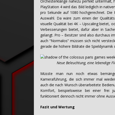
Orchesterklänge nahezu perfekt untermalt, h
PlayStation 4 wird das Bild lediglich in nati
pro Sekunde auf 1080 hochgerechnet. Die P
Auswahl. Da wäre zum einen der Qualitätsm
visuelle Qualität bei 4K – Upscaling bietet,
Verbesserungen bietet, dafür aber in Sache
gelangt. Pro – Besitzer sind also durchaus i
auch “Normalos” müssen sich nicht versteck
gerade die höhere Bildrate die Spieldynamik
Neue Beleuchtung, eine lebendige Flora 
Müsste man nun noch etwas bemängeln
Kameraführung, die sich immer mal wieder 
auch die nach Wunsch überarbeitete Bedienu
Komfort, beispielsweise bei einer frei 
funktioniert dennoch nicht immer ohne Auss
Fazit und Wertung