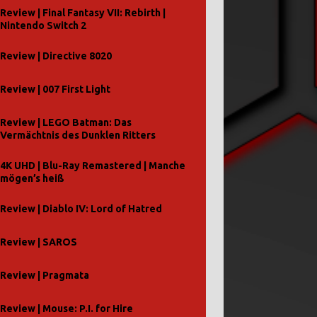
Review | Final Fantasy VII: Rebirth |
Nintendo Switch 2
Review | Directive 8020
Review | 007 First Light
Review | LEGO Batman: Das
Vermächtnis des Dunklen Ritters
4K UHD | Blu-Ray Remastered | Manche
mögen’s heiß
Review | Diablo IV: Lord of Hatred
Review | SAROS
Review | Pragmata
Review | Mouse: P.I. for Hire