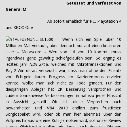
Getestet und verfasst von
General M
Ab sofort erhältlich für PC, PlayStation 4
und XBOX One
Wenn sich ein Spiel über 10
Millionen Mal verkauft, aber dennoch nur auf einen knallroten
User – Metascore – Wert von 1.6 von 10 kommt, muss
irgendwas ganz gewaltig schiefgelaufen sein. So erging es
letztes Jahr
NBA 2K18
, welches mit Mikrotransaktionen und
Pay-2-Win derart verseucht war, dass man ohne den Einsatz
von Echtgeld kaum Progress im Karrieremodus erzielen
konnte, wollte man sich nicht zu Tode grinden. Für den
diesjährigen Ableger hat 2K Besserung versprochen und
zudem tonnenweise Verbesserungen in nahezu jeder Hinsicht
in Aussicht gestellt. Ob sich diese Verprechen auch
bewahrheiten und
NBA 2K19
endlich zum frustfreien
Sorglospaket wird, oder ob man hier abermals über den
Vollpreis hinaus wie eine Kuh gemolken wird, soll unser Review
klären. Gleichzeitig wollen wir damit auch den diesjährigen