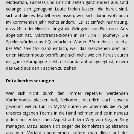
Motivation, Fairness und Einsicht sehen ganz anders aus. Und
solange sich genügend Leute finden lassen, die bereit sind,
sich auf dieses Modell einzulassen, wird sich daran wohl auch
im kommenden Jahr nichts ändern. Es ist einfach nur traurig,
dass 2K in der Hinsicht längst die Geldgeier von Electronic Arts
abgelöst hat. Mikrotransaktionen in der
FIFA
– Journey? Die
Spieler würden das HQ abfackeln. Warum 5% mehr als zuletzt
be
i NBA Live 19
? Ganz einfach, weil das Geschehen dort nur
einen Nebenmodus betrifft und sich nicht wie ein Parasit durch
die ganze Kampagne zieht, die nur darauf ausgelegt ist, einem
das Geld aus den Taschen zu ziehen.
Detailverbesserungen
Wer sich nicht durch den immer repetiver werdenden
Karriemodus placken will, bekommt natürlich auch abseits
gewohnt viel zu tun. In MyGM dürfen wir abermals die Zügel
unseres eigenen Teams in die Hand nehmen und es in nahezu
jedem nur erdenklichen Aspekt auf dem Weg von Sieg zu Sieg
managen. Dazu lassen sich sogar die kompletten Spielstände
aus dem Vorjahr übernehmen, sofern man diese auf der