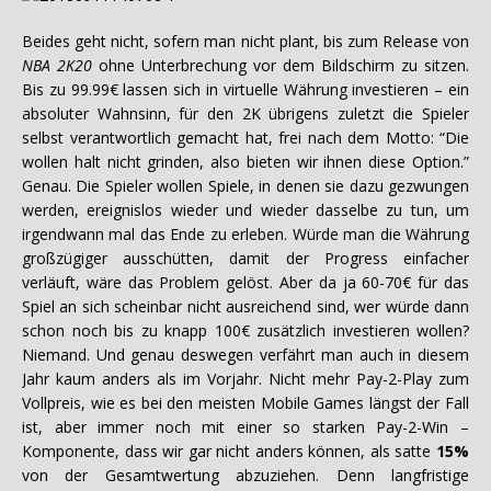
Beides geht nicht, sofern man nicht plant, bis zum Release von
NBA 2K20
ohne Unterbrechung vor dem Bildschirm zu sitzen.
Bis zu 99.99€ lassen sich in virtuelle Währung investieren – ein
absoluter Wahnsinn, für den 2K übrigens zuletzt die Spieler
selbst verantwortlich gemacht hat, frei nach dem Motto: “Die
wollen halt nicht grinden, also bieten wir ihnen diese Option.”
Genau. Die Spieler wollen Spiele, in denen sie dazu gezwungen
werden, ereignislos wieder und wieder dasselbe zu tun, um
irgendwann mal das Ende zu erleben. Würde man die Währung
großzügiger ausschütten, damit der Progress einfacher
verläuft, wäre das Problem gelöst. Aber da ja 60-70€ für das
Spiel an sich scheinbar nicht ausreichend sind, wer würde dann
schon noch bis zu knapp 100€ zusätzlich investieren wollen?
Niemand. Und genau deswegen verfährt man auch in diesem
Jahr kaum anders als im Vorjahr. Nicht mehr Pay-2-Play zum
Vollpreis, wie es bei den meisten Mobile Games längst der Fall
ist, aber immer noch mit einer so starken Pay-2-Win –
Komponente, dass wir gar nicht anders können, als satte
15%
von der Gesamtwertung abzuziehen. Denn langfristige