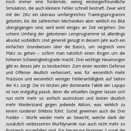
noch immer eine fordernde, wenig einsteigerfreundliche
Simulation, die auch kleinere Fehler schnell bestraft. Zwar wird
mit der 2KU ein überaus umfangreiches Trainingsprogramm
geboten, bis die zahlreichen Mechaniken aber wirklich ins Blut
übergegangen sind, wird wohl einiges an Zeit vergehen. Der
schiere Umfang der gebotenen Lernprogramme ist allerdings
absolut vorbildlich. Und generell genügt in diesem Jahr auch ein
einfaches Grundwissen über die Basics, um siegreich vom
Platz zu gehen – sofern man natürlich einen Bogen um die
höheren Schwierigkeitsgrade macht. Drei wichtige Neuerungen
gibt es dieses Jahr zu beobachten. Zum einen wurden Defense
und Offense deutlich verbessert, was für wesentlich mehr
Präzision und wesentlich weniger Fehleranfälligkeit auf Seiten
der K.I. sorgt. Die im letzten Jahr dominante Taktik der Layups
ist nun endgültig passé, denn die virtuellen Gegner lassen sich
nun nicht mehr so einfach austricksen und leisten deutlich
mehr Wiederstand gegen jedwede Aktion, was wirklich zu
einem runderen Erlebnis führt. Somit gewinnen auch die Drei
Punkte – Würfe wieder mehr an Gewicht, welche dank der
zusätzlich verbesserten Wurfdynamik nun auch nicht mehr so
frustreich ausgefallen sind. Für Neuerung Nummer 2 sorgt die