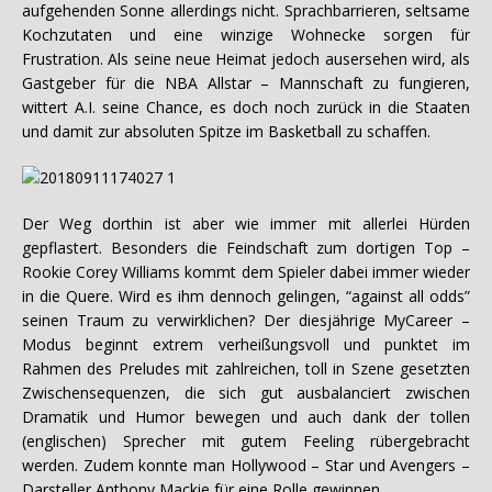
aufgehenden Sonne allerdings nicht. Sprachbarrieren, seltsame
Kochzutaten und eine winzige Wohnecke sorgen für
Frustration. Als seine neue Heimat jedoch ausersehen wird, als
Gastgeber für die NBA Allstar – Mannschaft zu fungieren,
wittert A.I. seine Chance, es doch noch zurück in die Staaten
und damit zur absoluten Spitze im Basketball zu schaffen.
Der Weg dorthin ist aber wie immer mit allerlei Hürden
gepflastert. Besonders die Feindschaft zum dortigen Top –
Rookie Corey Williams kommt dem Spieler dabei immer wieder
in die Quere. Wird es ihm dennoch gelingen, “against all odds”
seinen Traum zu verwirklichen? Der diesjährige MyCareer –
Modus beginnt extrem verheißungsvoll und punktet im
Rahmen des Preludes mit zahlreichen, toll in Szene gesetzten
Zwischensequenzen, die sich gut ausbalanciert zwischen
Dramatik und Humor bewegen und auch dank der tollen
(englischen) Sprecher mit gutem Feeling rübergebracht
werden. Zudem konnte man Hollywood – Star und Avengers –
Darsteller Anthony Mackie für eine Rolle gewinnen.