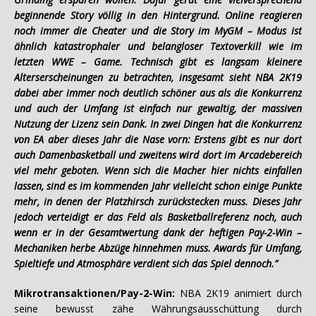
beginnende Story völlig in den Hintergrund. Online reagieren
noch immer die Cheater und die Story im MyGM – Modus ist
ähnlich katastrophaler und belangloser Textoverkill wie im
letzten WWE – Game. Technisch gibt es langsam kleinere
Alterserscheinungen zu betrachten, insgesamt sieht NBA 2K19
dabei aber immer noch deutlich schöner aus als die Konkurrenz
und auch der Umfang ist einfach nur gewaltig, der massiven
Nutzung der Lizenz sein Dank. In zwei Dingen hat die Konkurrenz
von EA aber dieses Jahr die Nase vorn: Erstens gibt es nur dort
auch Damenbasketball und zweitens wird dort im Arcadebereich
viel mehr geboten. Wenn sich die Macher hier nichts einfallen
lassen, sind es im kommenden Jahr vielleicht schon einige Punkte
mehr, in denen der Platzhirsch zurückstecken muss. Dieses Jahr
jedoch verteidigt er das Feld als Basketballreferenz noch, auch
wenn er in der Gesamtwertung dank der heftigen Pay-2-Win –
Mechaniken herbe Abzüge hinnehmen muss. Awards für Umfang,
Spieltiefe und Atmosphäre verdient sich das Spiel dennoch.”
Mikrotransaktionen/Pay-2-Win:
NBA 2K19 animiert durch
seine bewusst zähe Währungsausschüttung durch