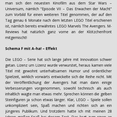
man sich den neuesten Kinofilm aus dem Star Wars –
Universum, nämlich “Episode VII – Das Erwachen der Macht”
zum Vorbild für einen weiteren Titel genommen, der auf den
Tag genau 6 Monate nach dem letzten LEGO Titel erschienen
ist, nämlich bereits erwähntes LEGO Marvels The Avengers. M-
Reviews hat natürlich ganz vorne an der Klötzchenfront
mitgemischt!
Schema F mit A-ha! – Effekt
Die LEGO – Serie hat sich lange Jahre mit Innovation schwer
getan. Lizenz um Lizenz wurde verwurstet, heraus kamen viele
Titel mit gewohnt unterhaltsamen Humor und ordentlicher
Spielzeit, wirklich vorwärts entwickelte sich die Reihe nicht. Mit
der Veröffentlichung der Avengers hat man dann einige
Verbesserungen vorgenommen, sowohl technisch als auch
inhaltlich wagte man etwas mehr. Sprechen können die gelben
Steinfiguren ja schon etwas länger. Klar, LEGO – Spiele sollen
unkompliziert sein, Spaß machen und richten sich an ein
jüngeres Publikum. Und trotzdem hatte ich mit meinen 28
Jahren großen Spaß bei diesem Test. Das liegt zum einen an