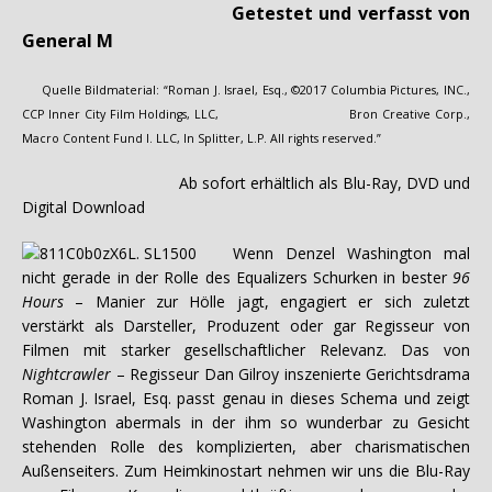
Getestet und verfasst von
General M
Quelle Bildmaterial: “Roman J. Israel, Esq., ©2017 Columbia Pictures, INC.,
CCP Inner City Film Holdings, LLC, Bron Creative Corp.,
Macro Content Fund I. LLC, In Splitter, L.P. All rights reserved.”
Ab sofort erhältlich als Blu-Ray, DVD und
Digital Download
Wenn Denzel Washington mal
nicht gerade in der Rolle des Equalizers Schurken in bester
96
Hours
– Manier zur Hölle jagt, engagiert er sich zuletzt
verstärkt als Darsteller, Produzent oder gar Regisseur von
Filmen mit starker gesellschaftlicher Relevanz. Das von
Nightcrawler
– Regisseur Dan Gilroy inszenierte Gerichtsdrama
Roman J. Israel, Esq. passt genau in dieses Schema und zeigt
Washington abermals in der ihm so wunderbar zu Gesicht
stehenden Rolle des komplizierten, aber charismatischen
Außenseiters. Zum Heimkinostart nehmen wir uns die Blu-Ray