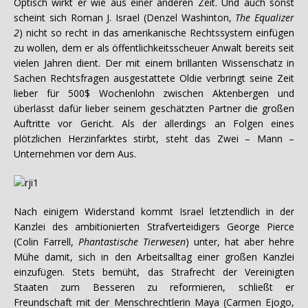
Optisch wirkt er wie aus einer anderen Zeit. Und auch sonst
scheint sich Roman J. Israel (Denzel Washinton,
The Equalizer
2
) nicht so recht in das amerikanische Rechtssystem einfügen
zu wollen, dem er als öffentlichkeitsscheuer Anwalt bereits seit
vielen Jahren dient. Der mit einem brillanten Wissenschatz in
Sachen Rechtsfragen ausgestattete Oldie verbringt seine Zeit
lieber für 500$ Wochenlohn zwischen Aktenbergen und
überlässt dafür lieber seinem geschätzten Partner die großen
Auftritte vor Gericht. Als der allerdings an Folgen eines
plötzlichen Herzinfarktes stirbt, steht das Zwei – Mann –
Unternehmen vor dem Aus.
Nach einigem Widerstand kommt Israel letztendlich in der
Kanzlei des ambitionierten Strafverteidigers George Pierce
(Colin Farrell,
Phantastische Tierwesen
) unter, hat aber hehre
Mühe damit, sich in den Arbeitsalltag einer großen Kanzlei
einzufügen. Stets bemüht, das Strafrecht der Vereinigten
Staaten zum Besseren zu reformieren, schließt er
Freundschaft mit der Menschrechtlerin Maya (Carmen Ejogo,