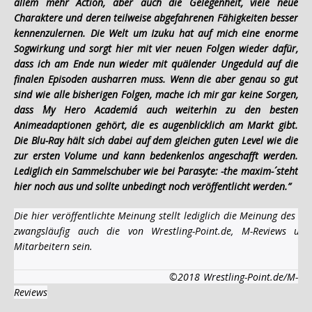
allem mehr Action, aber auch die Gelegenheit, viele neue
Charaktere und deren teilweise abgefahrenen Fähigkeiten besser
kennenzulernen. Die Welt um Izuku hat auf mich eine enorme
Sogwirkung und sorgt hier mit vier neuen Folgen wieder dafür,
dass ich am Ende nun wieder mit quälender Ungeduld auf die
finalen Episoden ausharren muss. Wenn die aber genau so gut
sind wie alle bisherigen Folgen, mache ich mir gar keine Sorgen,
dass ´My Hero Academia´ auch weiterhin zu den besten
Animeadaptionen gehört, die es augenblicklich am Markt gibt.
Die Blu-Ray hält sich dabei auf dem gleichen guten Level wie die
zur ersten Volume und kann bedenkenlos angeschafft werden.
Lediglich ein Sammelschuber wie bei ´Parasyte: -the maxim-´ steht
hier noch aus und sollte unbedingt noch veröffentlicht werden.”
Die hier veröffentlichte Meinung stellt lediglich die Meinung des A
zwangsläufig auch die von Wrestling-Point.de, M-Reviews und
Mitarbeitern sein.
©2018 Wrestling-Point.de/M-
Reviews