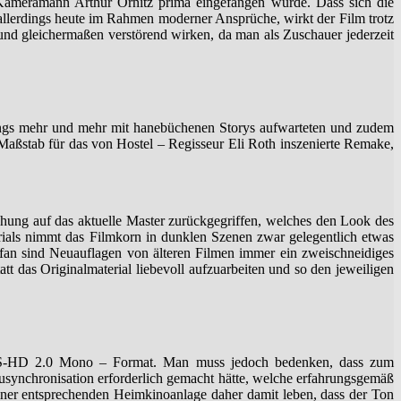
 Kameramann Arthur Ornitz prima eingefangen wurde. Dass sich die
 allerdings heute im Rahmen moderner Ansprüche, wirkt der Film trotz
und gleichermaßen verstörend wirken, da man als Zuschauer jederzeit
dings mehr und mehr mit hanebüchenen Storys aufwarteten und zudem
 Maßstab für das von Hostel – Regisseur Eli Roth inszenierte Remake,
hung auf das aktuelle Master zurückgegriffen, welches den Look des
rials nimmt das Filmkorn in dunklen Szenen zwar gelegentlich etwas
fan sind Neuauflagen von älteren Filmen immer ein zweischneidiges
att das Originalmaterial liebevoll aufzuarbeiten und so den jeweiligen
DTS-HD 2.0 Mono – Format. Man muss jedoch bedenken, dass zum
synchronisation erforderlich gemacht hätte, welche erfahrungsgemäß
einer entsprechenden Heimkinoanlage daher damit leben, dass der Ton