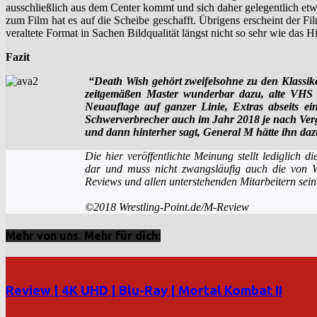
ausschließlich aus dem Center kommt und sich daher gelegentlich etwa
zum Film hat es auf die Scheibe geschafft. Übrigens erscheint der Fi
veraltete Format in Sachen Bildqualität längst nicht so sehr wie das
Fazit
“Death Wish gehört zweifelsohne zu den Klassike
zeitgemäßen Master wunderbar dazu, alte VHS –
Neuauflage auf ganzer Linie, Extras abseits ei
Schwerverbrecher auch im Jahr 2018 je nach Verge
und dann hinterher sagt, General M hätte ihn dazu
Die hier veröffentlichte Meinung stellt lediglich 
dar und muss nicht zwangsläufig auch die von Wr
Reviews und allen unterstehenden Mitarbeitern sein
©2018 Wrestling-Point.de/M-Review
Mehr von uns. Mehr für dich:
Review | 4K UHD | Blu-Ray | Mortal Kombat II