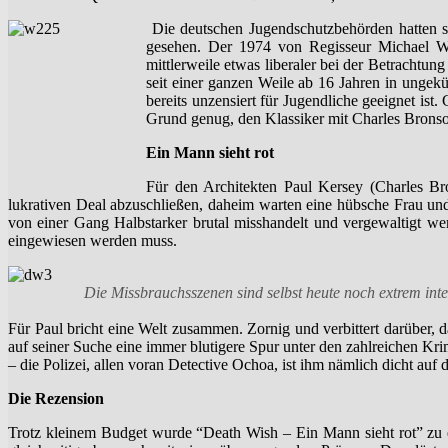
Ein
Die deutschen Jugendschutzbehörden hatten se
Man
gesehen. Der 1974 von Regisseur Michael Wi
sieht
mittlerweile etwas liberaler bei der Betrachtun
rot”
seit einer ganzen Weile ab 16 Jahren in ungekür
bereits unzensiert für Jugendliche geeignet ist
Grund genug, den Klassiker mit Charles Bronso
Ein Mann sieht rot
Für den Architekten Paul Kersey (Charles Bro
lukrativen Deal abzuschließen, daheim warten eine hübsche Frau und 
von einer Gang Halbstarker brutal misshandelt und vergewaltigt wer
eingewiesen werden muss.
Die Missbrauchsszenen sind selbst heute noch extrem intens
Für Paul bricht eine Welt zusammen. Zornig und verbittert darüber, d
auf seiner Suche eine immer blutigere Spur unter den zahlreichen K
– die Polizei, allen voran Detective Ochoa, ist ihm nämlich dicht auf
Die Rezension
Trotz kleinem Budget wurde “Death Wish – Ein Mann sieht rot” zu e