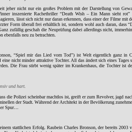
it jeher nicht nur ein großes Problem mit der Darstellung von Gewa
n
nner inszenierte Rachethriller “Death Wish – Ein Mann sieht rot”
g agieren, lässt sich nicht nur daran erkennen, dass einer der Filme mit
zter Form überall frei erhältlich ist, sondern wohl auch daran, dass “
. Ganz zufällig geschah die Neuprüfung dabei allerdings nicht, immerhi
n ebenfalls neu zu betrachten.
nson, “Spiel mir das Lied vom Tod”) ist Welt eigentlich ganz in Or
eine nicht minder attraktive Tochter. All das ändert sich eines Tages 
den. Die Frau stirbt wenig später im Krankenhaus, die Tochter ist der
iv und hart.
ass die Polizei scheinbar machtlos ist, greift er zum Revolver, jagd na
riminellen der Stadt. Während der Architekt in der Bevölkerung zunehm
 der Spur…
inem stattlichen Erfolg. Raubein Charles Bronson, der bereits 2003 v