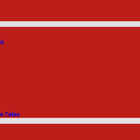
ls
um Tales