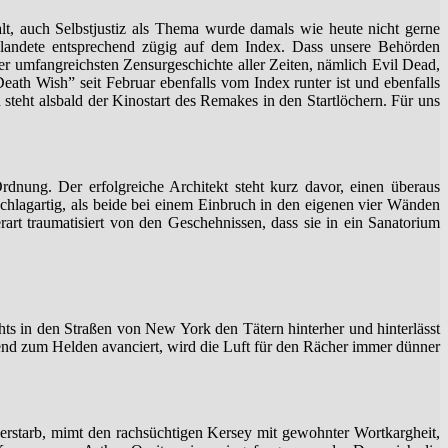
lt, auch Selbstjustiz als Thema wurde damals wie heute nicht gerne
 landete entsprechend zügig auf dem Index. Dass unsere Behörden
 der umfangreichsten Zensurgeschichte aller Zeiten, nämlich Evil Dead,
Death Wish” seit Februar ebenfalls vom Index runter ist und ebenfalls
n steht alsbald der Kinostart des Remakes in den Startlöchern. Für uns
dnung. Der erfolgreiche Architekt steht kurz davor, einen überaus
schlagartig, als beide bei einem Einbruch in den eigenen vier Wänden
art traumatisiert von den Geschehnissen, dass sie in ein Sanatorium
chts in den Straßen von New York den Tätern hinterher und hinterlässt
end zum Helden avanciert, wird die Luft für den Rächer immer dünner
erstarb, mimt den rachsüchtigen Kersey mit gewohnter Wortkargheit,