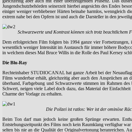
gleichzeitig aber auch mit einer überzeugenden Präsenz. Das düs
Jungendschutzbehörden seinerzeit hierbei angesichts des Endes beson
einiger weniger verbliebener Härten beinahe harmlos, wenngleich di
extrem nahe bei den Opfern ist und auch die Darsteller in den jewei
Schwarzwerte und Kontrast können sich trotz beachtlichem Film
Dem erfolgreichen Film folgten bis 1994 ganze vier Fortsetzungen
wesentlich weniger Intensität im Austausch für immer höhere Bodycou
in welchem dieses Mal Bruce Willis in die Rolle des Paul Kersey schl
Die Blu-Ray
Rechteinhaber STUDIOCANAL hat ganze Arbeit bei der Neuauflage des
Films wunderbar erhält, gleichzeitig aber auch den Ansprüchen an 
überhand, Farbgebung und Schwarzwerte stimmen im Rahmen des bild
Schwert, neigen viele Label doch dazu, das Material der Einfachheit h
Charme der Vorlage zu erhalten.
Die Polizei ist ratlos: Wer ist der ominöse Räc
Beim Ton darf man jedoch keine großen Sprünge erwarten. Ent
Entstehungszeitpunkt des Films noch kein Raumklang verfügbar war 
selten bis nie an die Qualität der Originalvertonung heranreichen.