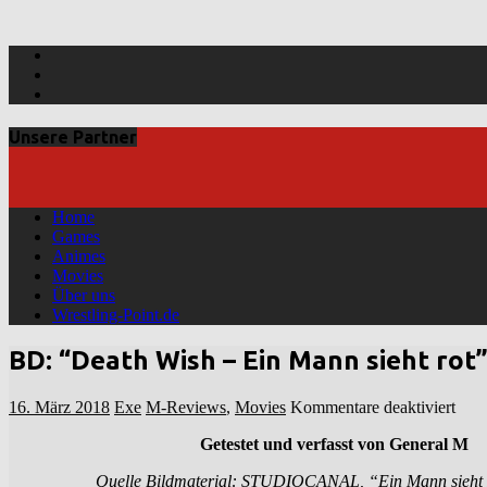
Facebook
Twitter
YouTube
Unsere Partner
Home
Games
Animes
Movies
Über uns
Wrestling-Point.de
BD: “Death Wish – Ein Mann sieht rot
für
16. März 2018
Exe
M-Reviews
,
Movies
Kommentare deaktiviert
BD:
Getestet und verfasst von General M
“Dea
Wis
Quelle Bildmaterial: STUDIOCANAL, “Ein Mann sieht Ro
–