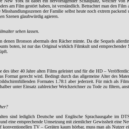
tere New York ist dabei ein hervorragender Schauplatz, welcher von
ders am Film gestört haben, ist verständlich. Betrachtet man den Film
e Misshandlungsszenen der Familie selbst heute noch extrem packend 
ligen Szenen glaubwürdig agieren.
alter sehen lassen.
, in denen Bronson abermals den Rächer mimte. Da die Sequels aller
nts boten, ist nur das Original wirklich Filmkult und entsprechender
üpft.
 über 40 Jahre alten Films geleistet und für die HD – Veröffentlic
das Format gerecht wird. Bedingt durch das allgemeine Alter des Mate
schirmfüllenden Formates 1.78:1 aber jederzeit. Für mich als Film
alber unter Einsatz zahlreicher Weichzeichner zu Tode zu filtern, anst
her?
halten sind lediglich Deutsche und Englische Sprachausgabe im 
und eine entsprechende Umsetzung mit ziemlicher Gewissheit eine Neu
 Auf konventionellen TV – Geräten kaum hörbar, muss man als Nutzer 