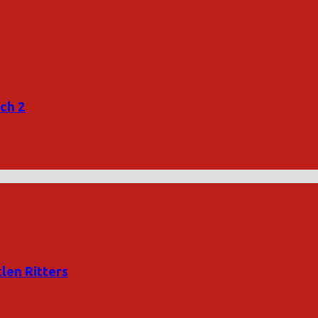
tch 2
len Ritters