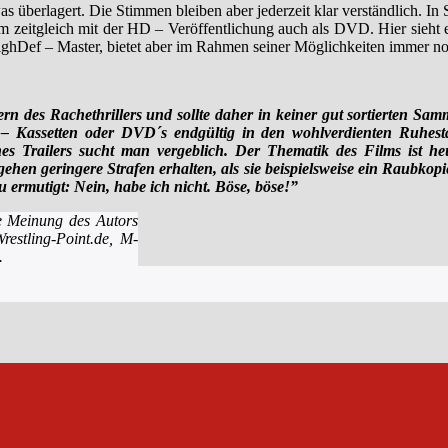
s überlagert. Die Stimmen bleiben aber jederzeit klar verständlich. In 
lm zeitgleich mit der HD – Veröffentlichung auch als DVD. Hier sieht 
 HighDef – Master, bietet aber im Rahmen seiner Möglichkeiten immer no
rn des Rachethrillers und sollte daher in keiner gut sortierten Sa
 Kassetten oder DVD´s endgültig in den wohlverdienten Ruhestan
nes Trailers sucht man vergeblich. Der Thematik des Films ist he
hen geringere Strafen erhalten, als sie beispielsweise ein Raubkop
 ermutigt: Nein, habe ich nicht. Böse, böse!”
die Meinung des Autors
estling-Point.de, M-
.