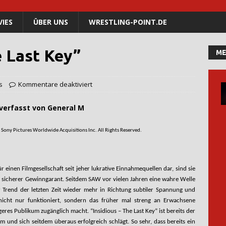
IES
ÜBER UNS
WRESTLING-POINT.DE
e Last Key”
ME
s
Kommentare deaktiviert
von General M
Sony Pictures Worldwide Acquisitions Inc. All Rights Reserved.
ür einen Filmgesellschaft seit jeher lukrative Einnahmequellen dar, sind sie
n sicherer Gewinngarant. Seitdem SAW vor vielen Jahren eine wahre Welle
er Trend der letzten Zeit wieder mehr in Richtung subtiler Spannung und
 nicht nur funktioniert, sondern das früher mal streng an Erwachsene
geres Publikum zugänglich macht. “Insidious – The Last Key” ist bereits der
 und sich seitdem überaus erfolgreich schlägt. So sehr, dass bereits ein