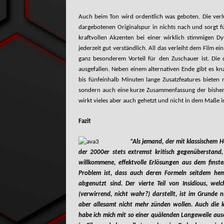
Auch beim Ton wird ordentlich was geboten. Die verl
dargebotenen Originalspur in nichts nach und sorgt f
kraftvollen Akzenten bei einer wirklich stimmigen 
jederzeit gut verständlich. All das verleiht dem Film 
ganz besonderem Vorteil für den Zuschauer ist. Die d
ausgefallen. Neben einem alternativen Ende gibt es kn
bis fünfeinhalb Minuten lange Zusatzfeatures bieten n
sondern auch eine kurze Zusammenfassung der bisherig
wirkt vieles aber auch gehetzt und nicht in dem Maße 
Fazit
“Als jemand, der mit klassischem 
der 2000er stets extremst kritisch gegenüberstand,
willkommene, effektvolle Erlösungen aus dem finste
Problem ist, dass auch deren Formeln seitdem he
abgenutzt sind. Der vierte Teil von Insidious, wel
(verwirrend, nicht wahr?) darstellt, ist im Grunde n
aber allesamt nicht mehr zünden wollen. Auch die k
habe ich mich mit so einer quälenden Langeweile aus