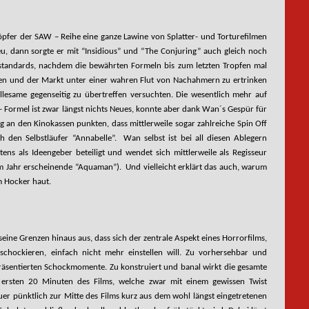
höpfer der SAW – Reihe eine ganze Lawine von Splatter- und Torturefilmen
eu, dann sorgte er mit “Insidious” und “The Conjuring” auch gleich noch
rstandards, nachdem die bewährten Formeln bis zum letzten Tropfen mal
en und der Markt unter einer wahren Flut von Nachahmern zu ertrinken
llesame gegenseitig zu übertreffen versuchten. Die wesentlich mehr auf
Formel ist zwar längst nichts Neues, konnte aber dank Wan´s Gespür für
g an den Kinokassen punkten, dass mittlerweile sogar zahlreiche Spin Off
h den Selbstläufer “Annabelle”. Wan selbst ist bei all diesen Ablegern
tens als Ideengeber beteiligt und wendet sich mittlerweile als Regisseur
m Jahr erscheinende “Aquaman”). Und vielleicht erklärt das auch, warum
om Hocker haut.
eine Grenzen hinaus aus, dass sich der zentrale Aspekt eines Horrorfilms,
chockieren, einfach nicht mehr einstellen will. Zu vorhersehbar und
äsentierten Schockmomente. Zu konstruiert und banal wirkt die gesamte
ersten 20 Minuten des Films, welche zwar mit einem gewissen Twist
er pünktlich zur Mitte des Films kurz aus dem wohl längst eingetretenen