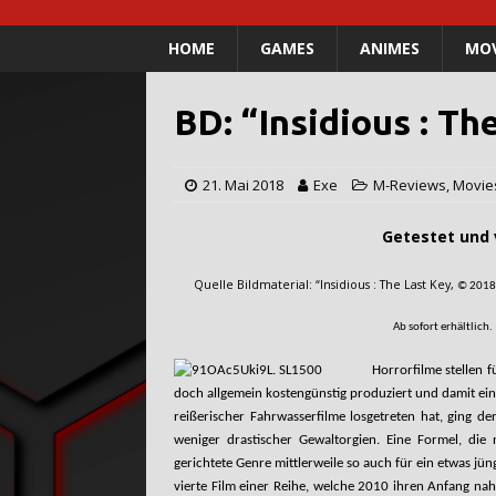
HOME
GAMES
ANIMES
MOV
BD: “Insidious : Th
21. Mai 2018
Exe
M-Reviews
,
Movie
Getestet und verfasst 
Quelle Bildmaterial: “Insidious : The Last Key,
© 2018 
Ab sofort erhältlich.
Horrorfilme stellen f
doch allgemein kostengünstig produziert und damit ei
reißerischer Fahrwasserfilme losgetreten hat, ging d
weniger drastischer Gewaltorgien. Eine Formel, die
gerichtete Genre mittlerweile so auch für ein etwas jün
vierte Film einer Reihe, welche 2010 ihren Anfang nahm