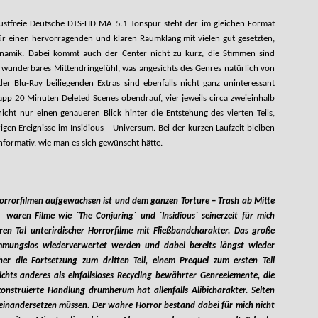
ustfreie Deutsche DTS-HD MA 5.1 Tonspur steht der im gleichen Format
ür einen hervorragenden und klaren Raumklang mit vielen gut gesetzten,
Dynamik. Dabei kommt auch der Center nicht zu kurz, die Stimmen sind
ein wunderbares Mittendringefühl, was angesichts des Genres natürlich von
er Blu-Ray beiliegenden Extras sind ebenfalls nicht ganz uninteressant
app 20 Minuten Deleted Scenes obendrauf, vier jeweils circa zweieinhalb
icht nur einen genaueren Blick hinter die Entstehung des vierten Teils,
en Ereignisse im Insidious – Universum. Bei der kurzen Laufzeit bleiben
informativ, wie man es sich gewünscht hätte.
Horrorfilmen aufgewachsen ist und dem ganzen Torture – Trash ab Mitte
 waren Filme wie ´The Conjuring´ und ´Insidious´ seinerzeit für mich
ren Tal unterirdischer Horrorfilme mit Fließbandcharakter. Das große
mmungslos wiederverwertet werden und dabei bereits längst wieder
cher die Fortsetzung zum dritten Teil, einem Prequel zum ersten Teil
ichts anderes als einfallsloses Recycling bewährter Genreelemente, die
onstruierte Handlung drumherum hat allenfalls Alibicharakter. Selten
einandersetzen müssen. Der wahre Horror bestand dabei für mich nicht