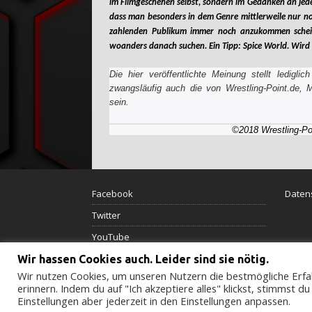
im Filmgeschehen selbst, sondern im Gedanken an jede
dass man besonders in dem Genre mittlerweile nur noc
zahlenden Publikum immer noch anzukommen scheint
woanders danach suchen. Ein Tipp: Spice World. Wird
Die hier veröffentlichte Meinung stellt ledig
zwangsläufig auch die von Wrestling-Point.de, 
sein.
©2018 Wrestling-Point.de/
Facebook
Daten
Twitter
YouTube
Wir hassen Cookies auch. Leider sind sie nötig.
Wir nutzen Cookies, um unseren Nutzern die bestmögliche Erfah
erinnern. Indem du auf "Ich akzeptiere alles" klickst, stimmst 
Einstellungen aber jederzeit in den Einstellungen anpassen.
© 2022-2024 M-Reviews.de - Alle Rechte vorbehalten.