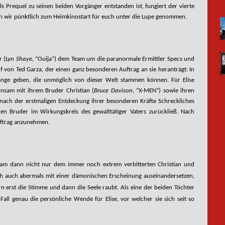
als Prequel zu seinen beiden Vorgänger entstanden ist, fungiert der vierte
ben wir pünktlich zum Heimkinostart für euch unter die Lupe genommen.
r (
Lyn Shaye
, “Ouija”) dem Team um die paranormale Ermittler Specs und
uf von Ted Garza, der einen ganz besonderen Auftrag an sie heranträgt: In
änge geben, die unmöglich von dieser Welt stammen können. Für Elise
insam mit ihrem Bruder Christian (
Bruce Davison
, “X-MEN”) sowie ihren
e nach der erstmaligen Entdeckung ihrer besonderen Kräfte Schreckliches
hren Bruder im Wirkungskreis des gewalttätiger Vaters zurückließ. Nach
Auftrag anzunehmen.
eam dann nicht nur dem immer noch extrem verbitterten Christian und
ch auch abermals mit einer dämonischen Erscheinung auseinandersetzen,
rn erst die Stimme und dann die Seele raubt. Als eine der beiden Töchter
ll genau die persönliche Wende für Elise, vor welcher sie sich seit so