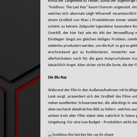
Koma der Langeweile zu reißen, zumal der zugehörige S
“Insidious: The Last Key” kaum Chancen ungenutzt, ein
welches sich abermals Leigh Whannell verantwortlich z
einem Großteil von Wan´s Produktionen immer wieder i
scheint zu keinem Zeitpunkt irgendeine besondere Rol
Overkill, der hier fast wie ein Akt der Verzweiflung 
Einstiegen längst am gleichen leidigen Problem, nämli
seelenlos produziert werden, um die Kuh so gut es geh
erschreckend gut zu funktionieren, immerhin war b
allerhöchstens noch für die ganz Anspruchslosen tra
tatsächlich Angst. Aber sicher nicht die Sorte, die der
Die Blu-Ray
Während der Film in den Außenaufnahmen mit kräftigen
Look sorgt, präsentiert sich der Großteil des Films unt
neben exzellenten Schwarzwerten, die allerdings in w
überraschend detailreiches Bild zu liefern, welches au
wirken trotz aller Filter dabei stets natürlich in Sze
Umgebung. Für eine Low Budget – Produktion wirkt da