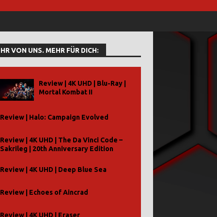
HR VON UNS. MEHR FÜR DICH:
Review | 4K UHD | Blu-Ray |
Mortal Kombat II
Review | Halo: Campaign Evolved
Review | 4K UHD | The Da Vinci Code –
Sakrileg | 20th Anniversary Edition
Review | 4K UHD | Deep Blue Sea
Review | Echoes of Aincrad
Review | 4K UHD | Eraser