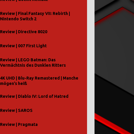
Review | Final Fantasy VII: Rebirth |
Nintendo Switch 2
Review | Directive 8020
Review | 007 First Light
Review | LEGO Batman: Das
Vermächtnis des Dunklen Ritters
4K UHD | Blu-Ray Remastered | Manche
mögen’s heiß
Review | Diablo IV: Lord of Hatred
Review | SAROS
Review | Pragmata