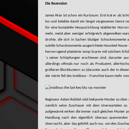
Die Rezension
James Wan ist schon ein Kuriosum. Erst trat er als Sc
los und belebte damit ein längst vergessenes Genre n
für eine komplette Neuausrichtung etablierter Horro
mehr, meist aber weniger erfolgreich abgemolken war
drohte, die sich in Sachen blutiger Schockmomente a
subtile Schockmomente ausgerichtete Hounted House – 
hervorragend platzierte Jump Scares mit solchem Erfol
´s seiner Schöpfungen erschienen sind, darunter auc
allerdings oftmals nur noch als Produzent, allerhöchs
größeren Blockbustern zu (darunter auch der in diese
der vierte Teil des Insidious – Franchise kaum mehr v
Regisseur Adam Robitel reizt bekannte Muster so über s
nämlich seine Zuschauer mit dem Unerwarteten zu s
aufgewärmt wirken die immer nach gleichen Muster pr
Handlung nach den eigentlich überaus spannenden 
überrascht, aber das gefühlt auch nur, um den Zuschau