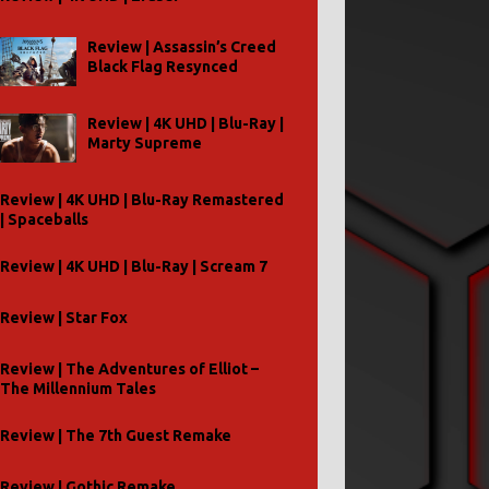
Review | Assassin’s Creed
Black Flag Resynced
Review | 4K UHD | Blu-Ray |
Marty Supreme
Review | 4K UHD | Blu-Ray Remastered
| Spaceballs
Review | 4K UHD | Blu-Ray | Scream 7
Review | Star Fox
Review | The Adventures of Elliot –
The Millennium Tales
Review | The 7th Guest Remake
Review | Gothic Remake