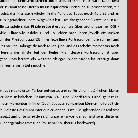
ubplot anschließend schnell und lustlos abgefrühstückt wird. Dabei lässt
drucksvoll seine Lücken im uninspirierten Drehbuch zu präsentieren, für
eigt, der hier auch wieder in die Rolle des Specs geschlüpft ist und an
n irgendeiner Form mitgewirkt hat. Der titelgebende “Letzte Schlüssel”
le zu spielen, das Finale präsentiert sich als überraschungsarmer CGI –
wirkt. Filme wie Insidious und Co. leiden nach ihren jeweils oft starken
ch der Fließbandqualität ihrer jeweiligen Fortsetzungen, die schnell und
t zu melken, solange sie noch Milch gibt. Und das scheint momentan noch
ereits der dritte Teil der Reihe Mist, dessen Fortsetzung ist aber
gbar. Dass bereits ein weiterer Ableger in der Mache ist, erzeugt dann
 Film gerne vermitteln möchte.
, gut nuancierten Farben aufwartet und so für einen natürlichen, klaren
er dem stilistischen Einsatz von Blau- und Silberfiltern. Dabei gelingt es,
enigen Momenten in ihrer Qualität etwas schwanken können, jederzeit ein
ch kleinste Details am Interieur erkennen lässt. Die agierenden Charaktere
ne gesetzt und unterscheiden sich angenehm von der zumeist sehr düsteren
s Endergebnis damit auch im Heimkino überaus hochwertig.