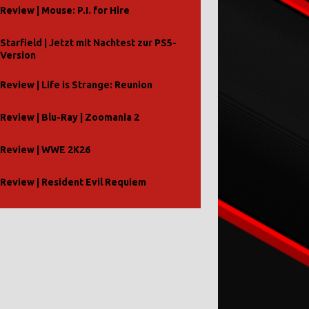
Review | Mouse: P.I. for Hire
Starfield | Jetzt mit Nachtest zur PS5-
Version
Review | Life is Strange: Reunion
Review | Blu-Ray | Zoomania 2
Review | WWE 2K26
Review | Resident Evil Requiem