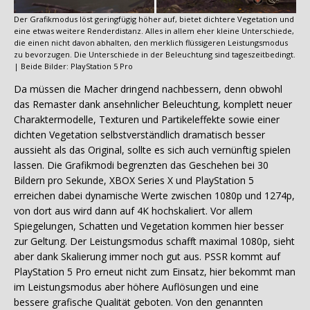
Der Grafikmodus löst geringfügig höher auf, bietet dichtere Vegetation und
eine etwas weitere Renderdistanz. Alles in allem eher kleine Unterschiede,
die einen nicht davon abhalten, den merklich flüssigeren Leistungsmodus
zu bevorzugen. Die Unterschiede in der Beleuchtung sind tageszeitbedingt.
| Beide Bilder: PlayStation 5 Pro
Da müssen die Macher dringend nachbessern, denn obwohl
das Remaster dank ansehnlicher Beleuchtung, komplett neuer
Charaktermodelle, Texturen und Partikeleffekte sowie einer
dichten Vegetation selbstverständlich dramatisch besser
aussieht als das Original, sollte es sich auch vernünftig spielen
lassen. Die Grafikmodi begrenzten das Geschehen bei 30
Bildern pro Sekunde, XBOX Series X und PlayStation 5
erreichen dabei dynamische Werte zwischen 1080p und 1274p,
von dort aus wird dann auf 4K hochskaliert. Vor allem
Spiegelungen, Schatten und Vegetation kommen hier besser
zur Geltung. Der Leistungsmodus schafft maximal 1080p, sieht
aber dank Skalierung immer noch gut aus. PSSR kommt auf
PlayStation 5 Pro erneut nicht zum Einsatz, hier bekommt man
im Leistungsmodus aber höhere Auflösungen und eine
bessere grafische Qualität geboten. Von den genannten