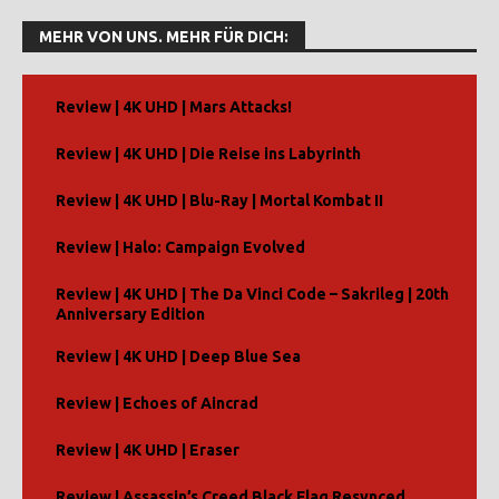
A
l
MEHR VON UNS. MEHR FÜR DICH:
t
e
r
Review | 4K UHD | Mars Attacks!
n
Review | 4K UHD | Die Reise ins Labyrinth
a
t
Review | 4K UHD | Blu-Ray | Mortal Kombat II
i
v
Review | Halo: Campaign Evolved
e
:
Review | 4K UHD | The Da Vinci Code – Sakrileg | 20th
Anniversary Edition
Review | 4K UHD | Deep Blue Sea
Review | Echoes of Aincrad
Review | 4K UHD | Eraser
Review | Assassin’s Creed Black Flag Resynced