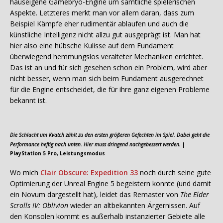
hauseigene Gamebryo-Engine um sämtliche spielerischen
Aspekte. Letzteres merkt man vor allem daran, dass zum
Beispiel Kämpfe eher rudimentär ablaufen und auch die
künstliche Intelligenz nicht allzu gut ausgeprägt ist. Man hat
hier also eine hübsche Kulisse auf dem Fundament
überwiegend hemmungslos veralteter Mechaniken errichtet.
Das ist an und für sich gesehen schon ein Problem, wird aber
nicht besser, wenn man sich beim Fundament ausgerechnet
für die Engine entscheidet, die für ihre ganz eigenen Probleme
bekannt ist.
Die Schlacht um Kvatch zählt zu den ersten größeren Gefechten im Spiel. Dabei geht die
Performance heftig nach unten. Hier muss dringend nachgebessert werden.
|
PlayStation 5 Pro, Leistungsmodus
Wo mich
Clair Obscure: Expedition 33
noch durch seine gute
Optimierung der Unreal Engine 5 begeistern konnte (und damit
ein Novum dargestellt hat), leidet das Remaster von
The Elder
Scrolls IV: Oblivion
wieder an altbekannten Ärgernissen. Auf
den Konsolen kommt es außerhalb instanzierter Gebiete alle