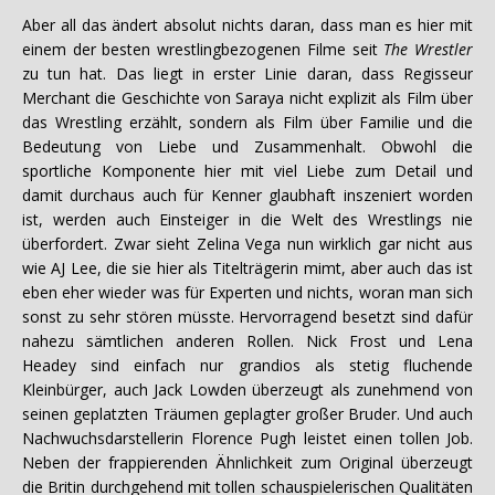
Aber all das ändert absolut nichts daran, dass man es hier mit
einem der besten wrestlingbezogenen Filme seit
The Wrestler
zu tun hat. Das liegt in erster Linie daran, dass Regisseur
Merchant die Geschichte von Saraya nicht explizit als Film über
das Wrestling erzählt, sondern als Film über Familie und die
Bedeutung von Liebe und Zusammenhalt. Obwohl die
sportliche Komponente hier mit viel Liebe zum Detail und
damit durchaus auch für Kenner glaubhaft inszeniert worden
ist, werden auch Einsteiger in die Welt des Wrestlings nie
überfordert. Zwar sieht Zelina Vega nun wirklich gar nicht aus
wie AJ Lee, die sie hier als Titelträgerin mimt, aber auch das ist
eben eher wieder was für Experten und nichts, woran man sich
sonst zu sehr stören müsste. Hervorragend besetzt sind dafür
nahezu sämtlichen anderen Rollen. Nick Frost und Lena
Headey sind einfach nur grandios als stetig fluchende
Kleinbürger, auch Jack Lowden überzeugt als zunehmend von
seinen geplatzten Träumen geplagter großer Bruder. Und auch
Nachwuchsdarstellerin Florence Pugh leistet einen tollen Job.
Neben der frappierenden Ähnlichkeit zum Original überzeugt
die Britin durchgehend mit tollen schauspielerischen Qualitäten