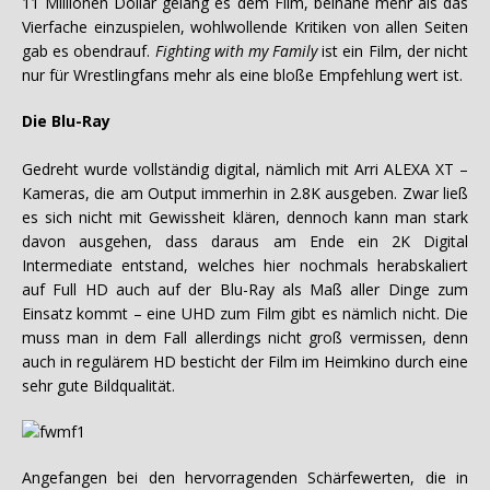
11 Millionen Dollar gelang es dem Film, beinahe mehr als das
Vierfache einzuspielen, wohlwollende Kritiken von allen Seiten
gab es obendrauf.
Fighting with my Family
ist ein Film, der nicht
nur für Wrestlingfans mehr als eine bloße Empfehlung wert ist.
Die Blu-Ray
Gedreht wurde vollständig digital, nämlich mit Arri ALEXA XT –
Kameras, die am Output immerhin in 2.8K ausgeben. Zwar ließ
es sich nicht mit Gewissheit klären, dennoch kann man stark
davon ausgehen, dass daraus am Ende ein 2K Digital
Intermediate entstand, welches hier nochmals herabskaliert
auf Full HD auch auf der Blu-Ray als Maß aller Dinge zum
Einsatz kommt – eine UHD zum Film gibt es nämlich nicht. Die
muss man in dem Fall allerdings nicht groß vermissen, denn
auch in regulärem HD besticht der Film im Heimkino durch eine
sehr gute Bildqualität.
Angefangen bei den hervorragenden Schärfewerten, die in