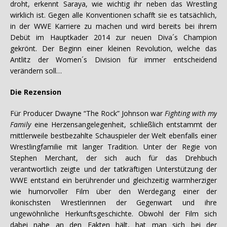
droht, erkennt Saraya, wie wichtig ihr neben das Wrestling
wirklich ist. Gegen alle Konventionen schafft sie es tatsächlich,
in der WWE Karriere zu machen und wird bereits bei ihrem
Debüt im Hauptkader 2014 zur neuen Diva´s Champion
gekrönt. Der Beginn einer kleinen Revolution, welche das
Antlitz der Women´s Division für immer entscheidend
verändern soll…
Die Rezension
Für Producer Dwayne “The Rock” Johnson war
Fighting with my
Family
eine Herzensangelegenheit, schließlich entstammt der
mittlerweile bestbezahlte Schauspieler der Welt ebenfalls einer
Wrestlingfamilie mit langer Tradition. Unter der Regie von
Stephen Merchant, der sich auch für das Drehbuch
verantwortlich zeigte und der tatkräftigen Unterstützung der
WWE entstand ein berührender und gleichzeitig warmherziger
wie humorvoller Film über den Werdegang einer der
ikonischsten Wrestlerinnen der Gegenwart und ihre
ungewöhnliche Herkunftsgeschichte. Obwohl der Film sich
dabei nahe an den Fakten hält, hat man sich bei der