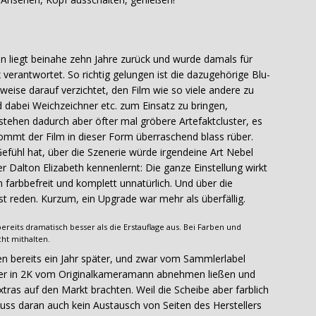
on liegt beinahe zehn Jahre zurück und wurde damals für
rantwortet. So richtig gelungen ist die dazugehörige Blu-
weise darauf verzichtet, den Film wie so viele andere zu
 dabei Weichzeichner etc. zum Einsatz zu bringen,
tehen dadurch aber öfter mal gröbere Artefaktcluster, es
ommt der Film in dieser Form überraschend blass rüber.
fühl hat, über die Szenerie würde irgendeine Art Nebel
er Dalton Elizabeth kennenlernt: Die ganze Einstellung wirkt
n farbbefreit und komplett unnatürlich. Und über die
st reden. Kurzum, ein Upgrade war mehr als überfällig.
bereits dramatisch besser als die Erstauflage aus. Bei Farben und
cht mithalten.
n bereits ein Jahr später, und zwar vom Sammlerlabel
sfer in 2K vom Originalkameramann abnehmen ließen und
tras auf den Markt brachten. Weil die Scheibe aber farblich
luss daran auch kein Austausch von Seiten des Herstellers