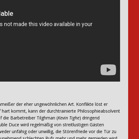
hmeißer der eher ungewöhnlichen Art. Konflikte löst er
 hart kommt, kann der durchtrainierte Philosophieabsolvent
uf die Barbetreiber Tilghman (
Kevin Tighe
) dringend
uble Duce wird regelmäßig von streitlustigen Gästen
der unfähig oder unwillig, die Störenfriede vor die Tür zu
 zunehmend schlechten Rufs mehr und mehr gemieden wird.