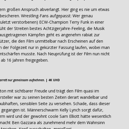
uern großen Anspruch abverlangt. Hier ging es nie um etwas
 bescheren. Wrestling-Fans aufgepasst: Wer genau
zuletzt verstorbenen) ECW-Champion Terry Funk in einer
t der Streiten bestes Achtzigerjahre-Feeling, die Musik
 ausgetragenen Kämpfen geht es angenehm rabiat zur
ützer, die den Film unmittelbar nach Erscheinen auf den
in der Folgezeit nur in gekürzter Fassung laufen, wobei man
entschärfen musste. Nach Neuprüfung ist der Film nun nicht
 ab 16 Jahren freigegeben.
Garrett nur gemeinsam aufnehmen.
| 4K UHD
lton mit sichtbarer Freude und trägt den Film quasi im
rsteller war zu seinen besten Zeiten derart wandelbar und
laubhaften, sensiblen Seite zu versehen. Schade, dass dieser
s gegangen ist. Männerschwarm Kelly Lynch sorgt dafür,
m wird und der gewohnt coole Sam Elliott hätte wesentlich
r macht Ben Gazzara als zunehmend mehr dem Wahnsinn
ß. Ansehen, Kopf ausschalten, genießen!