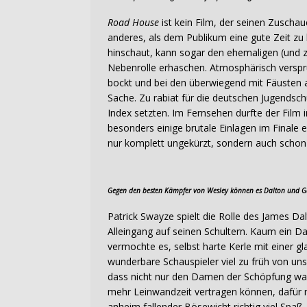
Road House
ist kein Film, der seinen Zuscha
anderes, als dem Publikum eine gute Zeit zu
hinschaut, kann sogar den ehemaligen (und 
Nebenrolle erhaschen. Atmosphärisch versprüh
bockt und bei den überwiegend mit Fäusten
Sache. Zu rabiat für die deutschen Jugendsch
Index setzten. Im Fernsehen durfte der Film 
besonders einige brutale Einlagen im Finale 
nur komplett ungekürzt, sondern auch schon
Gegen den besten Kämpfer von Wesley können es Dalton und 
Patrick Swayze spielt die Rolle des James Da
Alleingang auf seinen Schultern. Kaum ein Da
vermochte es, selbst harte Kerle mit einer g
wunderbare Schauspieler viel zu früh von un
dass nicht nur den Damen der Schöpfung war
mehr Leinwandzeit vertragen können, dafü
anheim fallender Bösewicht richtig viel Spa