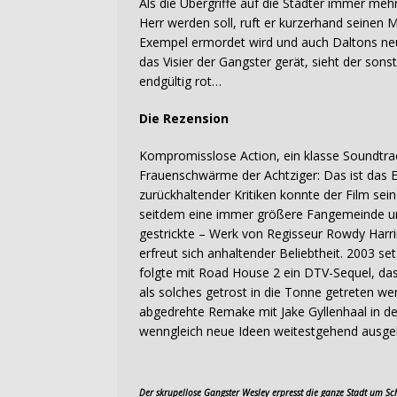
Als die Übergriffe auf die Städter immer meh
Herr werden soll, ruft er kurzerhand seinen M
Exempel ermordet wird und auch Daltons neu
das Visier der Gangster gerät, sieht der so
endgültig rot…
Die Rezension
Kompromisslose Action, ein klasse Soundtrac
Frauenschwärme der Achtziger: Das ist das 
zurückhaltender Kritiken konnte der Film sein
seitdem eine immer größere Fangemeinde um 
gestrickte – Werk von Regisseur Rowdy Harri
erfreut sich anhaltender Beliebtheit. 2003 se
folgte mit Road House 2 ein DTV-Sequel, da
als solches getrost in die Tonne getreten w
abgedrehte Remake mit Jake Gyllenhaal in de
wenngleich neue Ideen weitestgehend ausgebli
Der skrupellose Gangster Wesley erpresst die ganze Stadt um S