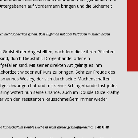
 Untergebenen auf Vordermann bringen und die Sicherheit
en nicht sonderlich gut an. Boss Tilghman hat aber Vertrauen in seinen neuen
n Großteil der Angestellten, nachdem diese ihren Pflichten
ind, durch Diebstahl, Drogenhandel oder ein
efallen sind. Mit seiner direkten Art gelingt es ihm
ekordzeit wieder auf Kurs zu bringen. Sehr zur Freude des
tsmannes Wesley, der sich durch seine Machenschaften
fgeschwungen hat und mit seiner Schlägerbande fast jedes
esling wittert nun seine Chance, auch im Double Duce kräftig
iber von den resistenten Rausschmeißern immer wieder
e Kundschaft im Double Duche ist nicht gerade geschäftsfördernd.
| 4K UHD