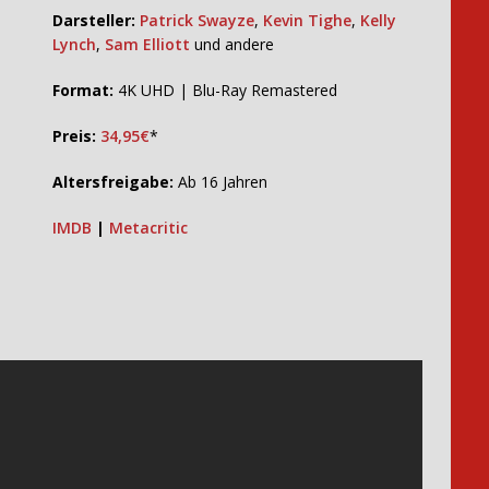
Darsteller:
Patrick Swayze
,
Kevin Tighe
,
Kelly
Lynch
,
Sam Elliott
und andere
Format:
4K UHD | Blu-Ray Remastered
Preis:
34,95€
*
Altersfreigabe:
Ab 16 Jahren
IMDB
|
Metacritic