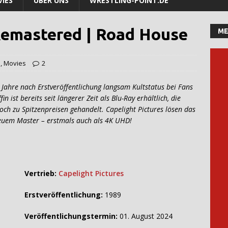
IES
ÜBER UNS
WRESTLING-POINT.DE
Remastered | Road House
ME
s
,
Movies
2
le Jahre nach Erstveröffentlichung langsam Kultstatus bei Fans
n ist bereits seit längerer Zeit als Blu-Ray erhältlich, die
noch zu Spitzenpreisen gehandelt. Capelight Pictures lösen das
euem Master – erstmals auch als 4K UHD!
Vertrieb:
Capelight Pictures
Erstveröffentlichung:
1989
Veröffentlichungstermin:
01. August 2024