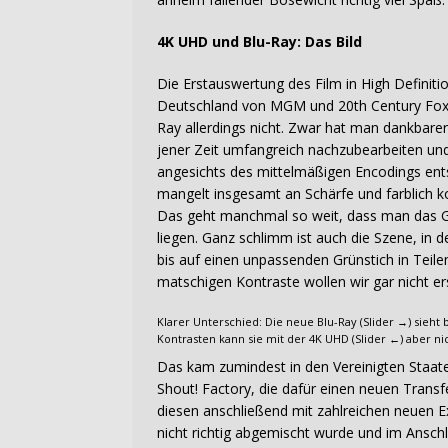
4K UHD und Blu-Ray: Das Bild
Die Erstauswertung des Film in High Definiti
Deutschland von MGM und 20th Century Fox ve
Ray allerdings nicht. Zwar hat man dankbarer
jener Zeit umfangreich nachzubearbeiten und
angesichts des mittelmäßigen Encodings ents
mangelt insgesamt an Schärfe und farblich k
Das geht manchmal so weit, dass man das Ge
liegen. Ganz schlimm ist auch die Szene, in d
bis auf einen unpassenden Grünstich in Teile
matschigen Kontraste wollen wir gar nicht er
Klarer Unterschied: Die neue Blu-Ray (Slider →) sieht 
Kontrasten kann sie mit der 4K UHD (Slider ←) aber ni
Das kam zumindest in den Vereinigten Staate
Shout! Factory, die dafür einen neuen Tran
diesen anschließend mit zahlreichen neuen Ex
nicht richtig abgemischt wurde und im Ansch