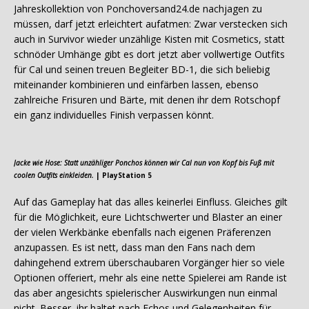
Jahreskollektion von Ponchoversand24.de nachjagen zu
müssen, darf jetzt erleichtert aufatmen: Zwar verstecken sich
auch in Survivor wieder unzählige Kisten mit Cosmetics, statt
schnöder Umhänge gibt es dort jetzt aber vollwertige Outfits
für Cal und seinen treuen Begleiter BD-1, die sich beliebig
miteinander kombinieren und einfärben lassen, ebenso
zahlreiche Frisuren und Bärte, mit denen ihr dem Rotschopf
ein ganz individuelles Finish verpassen könnt.
Jacke wie Hose: Statt unzähliger Ponchos können wir Cal nun von Kopf bis Fuß mit
coolen Outfits einkleiden.
| PlayStation 5
Auf das Gameplay hat das alles keinerlei Einfluss. Gleiches gilt
für die Möglichkeit, eure Lichtschwerter und Blaster an einer
der vielen Werkbänke ebenfalls nach eigenen Präferenzen
anzupassen. Es ist nett, dass man den Fans nach dem
dahingehend extrem überschaubaren Vorgänger hier so viele
Optionen offeriert, mehr als eine nette Spielerei am Rande ist
das aber angesichts spielerischer Auswirkungen nun einmal
nicht. Besser, ihr haltet nach Echos und Gelegenheiten für