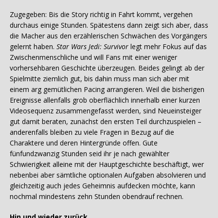
Zugegeben: Bis die Story richtig in Fahrt kommt, vergehen
durchaus einige Stunden. Spätestens dann zeigt sich aber, dass
die Macher aus den erzählerischen Schwächen des Vorgängers
gelernt haben.
Star Wars Jedi: Survivor
legt mehr Fokus auf das
Zwischenmenschliche und will Fans mit einer weniger
vorhersehbaren Geschichte überzeugen. Beides gelingt ab der
Spielmitte ziemlich gut, bis dahin muss man sich aber mit
einem arg gemütlichen Pacing arrangieren. Weil die bisherigen
Ereignisse allenfalls grob oberflächlich innerhalb einer kurzen
Videosequenz zusammengefasst werden, sind Neueinsteiger
gut damit beraten, zunächst den ersten Teil durchzuspielen –
anderenfalls bleiben zu viele Fragen in Bezug auf die
Charaktere und deren Hintergründe offen. Gute
fünfundzwanzig Stunden seid ihr je nach gewählter
Schwierigkeit alleine mit der Hauptgeschichte beschäftigt, wer
nebenbei aber sämtliche optionalen Aufgaben absolvieren und
gleichzeitig auch jedes Geheimnis aufdecken möchte, kann
nochmal mindestens zehn Stunden obendrauf rechnen.
Hin und wieder zurück