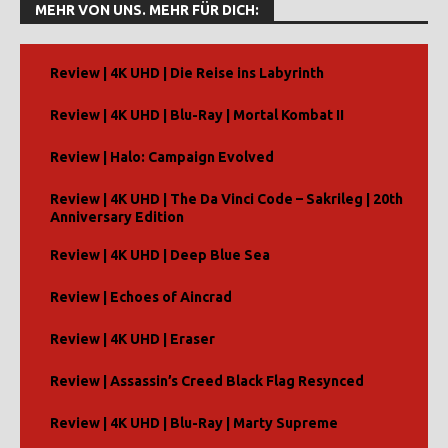
l
MEHR VON UNS. MEHR FÜR DICH:
t
e
r
Review | 4K UHD | Die Reise ins Labyrinth
n
Review | 4K UHD | Blu-Ray | Mortal Kombat II
a
t
Review | Halo: Campaign Evolved
i
v
Review | 4K UHD | The Da Vinci Code – Sakrileg | 20th
e
Anniversary Edition
:
Review | 4K UHD | Deep Blue Sea
Review | Echoes of Aincrad
Review | 4K UHD | Eraser
Review | Assassin’s Creed Black Flag Resynced
Review | 4K UHD | Blu-Ray | Marty Supreme