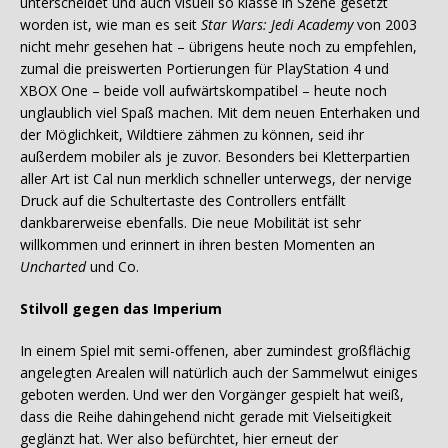
unterscheidet und auch visuell so klasse in Szene gesetzt
worden ist, wie man es seit
Star Wars: Jedi Academy
von 2003
nicht mehr gesehen hat – übrigens heute noch zu empfehlen,
zumal die preiswerten Portierungen für PlayStation 4 und
XBOX One – beide voll aufwärtskompatibel – heute noch
unglaublich viel Spaß machen. Mit dem neuen Enterhaken und
der Möglichkeit, Wildtiere zähmen zu können, seid ihr
außerdem mobiler als je zuvor. Besonders bei Kletterpartien
aller Art ist Cal nun merklich schneller unterwegs, der nervige
Druck auf die Schultertaste des Controllers entfällt
dankbarerweise ebenfalls. Die neue Mobilität ist sehr
willkommen und erinnert in ihren besten Momenten an
Uncharted
und Co.
Stilvoll gegen das Imperium
In einem Spiel mit semi-offenen, aber zumindest großflächig
angelegten Arealen will natürlich auch der Sammelwut einiges
geboten werden. Und wer den Vorgänger gespielt hat weiß,
dass die Reihe dahingehend nicht gerade mit Vielseitigkeit
geglänzt hat. Wer also befürchtet, hier erneut der