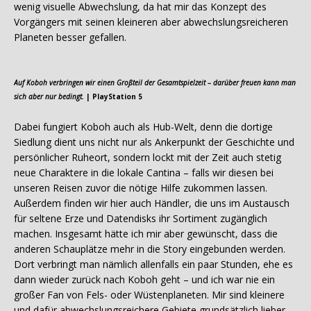
wenig visuelle Abwechslung, da hat mir das Konzept des
Vorgängers mit seinen kleineren aber abwechslungsreicheren
Planeten besser gefallen.
Auf Koboh verbringen wir einen Großteil der Gesamtspielzeit – darüber freuen kann man
sich aber nur bedingt.
| PlayStation 5
Dabei fungiert Koboh auch als Hub-Welt, denn die dortige
Siedlung dient uns nicht nur als Ankerpunkt der Geschichte und
persönlicher Ruheort, sondern lockt mit der Zeit auch stetig
neue Charaktere in die lokale Cantina – falls wir diesen bei
unseren Reisen zuvor die nötige Hilfe zukommen lassen.
Außerdem finden wir hier auch Händler, die uns im Austausch
für seltene Erze und Datendisks ihr Sortiment zugänglich
machen. Insgesamt hätte ich mir aber gewünscht, dass die
anderen Schauplätze mehr in die Story eingebunden werden.
Dort verbringt man nämlich allenfalls ein paar Stunden, ehe es
dann wieder zurück nach Koboh geht – und ich war nie ein
großer Fan von Fels- oder Wüstenplaneten. Mir sind kleinere
und dafür abwechslungsreichere Gebiete grundsätzlich lieber.