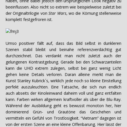
haben, ohne dabei jedoch den ursprünglichen Look negativ zu
beeinflussen. Also nicht so extrem wie beispielweise zuletzt bei
der Originaltrilogie von
Star Wars
, wo die Körnung stellenweise
komplett festgefroren ist.
Umso positiver fällt auf, dass das Bild selbst in dunkleren
Szenen stabil bleibt und beinahe referenzverdächtig gut
durchzeichnet. Das verdankt man nicht zuletzt auch der
gelungenen Kontrastgebung. Gerade bei den Schwarzanteilen
kann die UHD extrem zulegen, selbst bei ganz wenig Licht
gehen keine Details verloren. Daran alleine merkt man die
Kunst Stanley Kubrick´s, wirklich jede noch so kleine Einstellung
perfekt auszuleuchten. Eine Tatsache, die sich nun endlich
auch abseits der Kinoleinwand daheim voll und ganz entfalten
kann. Farben wirken allgemein kraftvoller als über die Blu-Ray.
Während der Ausbildung geht es bewusst monoton her, hier
dominierend Grün- und Grautöne das Geschehen und
vermitteln ein Gefühl von Trostlosigkeit. “Vietnam” dagegen ist
von der ersten Szene an eine kleine Offenbarung. Hier lässt der