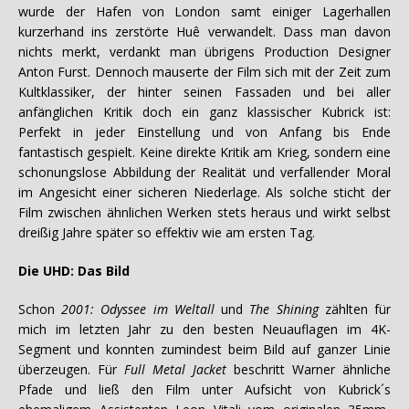
wurde der Hafen von London samt einiger Lagerhallen
kurzerhand ins zerstörte Huê verwandelt. Dass man davon
nichts merkt, verdankt man übrigens Production Designer
Anton Furst. Dennoch mauserte der Film sich mit der Zeit zum
Kultklassiker, der hinter seinen Fassaden und bei aller
anfänglichen Kritik doch ein ganz klassischer Kubrick ist:
Perfekt in jeder Einstellung und von Anfang bis Ende
fantastisch gespielt. Keine direkte Kritik am Krieg, sondern eine
schonungslose Abbildung der Realität und verfallender Moral
im Angesicht einer sicheren Niederlage. Als solche sticht der
Film zwischen ähnlichen Werken stets heraus und wirkt selbst
dreißig Jahre später so effektiv wie am ersten Tag.
Die UHD: Das Bild
Schon
2001: Odyssee im Weltall
und
The Shining
zählten für
mich im letzten Jahr zu den besten Neuauflagen im 4K-
Segment und konnten zumindest beim Bild auf ganzer Linie
überzeugen. Für
Full Metal Jacket
beschritt Warner ähnliche
Pfade und ließ den Film unter Aufsicht von Kubrick´s