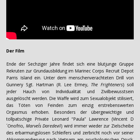
Der Film
Ende der Sechziger Jahre findet sich eine blutjunge Gruppe
Rekruten zur Grundausbildung im Marinec Corps Recruit Depot
Parris Island ein. Unter dem menschenverachteten Drill von
Gunnery Sgt. Hartman (R. Lee Ermey,
The Frighteners
) soll
jeder Hauch von Individualität und Zivilbewusstsein
ausgelöscht werden. Die Waffe wird zum Sexualobjekt stilisiert,
das Töten von Feinden zum einzig erstrebenswerten
Orgasmus erhoben. Besonders der übergewichtige und
tollpatschige Private Leonard “Paula” Lawrence (Vincent D
´Onofrio,
Marvel´s Daredevil
) wird immer wieder zur Zielscheibe
des erbarmungslosen Schleifers und zerbricht noch vor seiner
Abkommandierung nach Vietnam am psychologischen Druck.