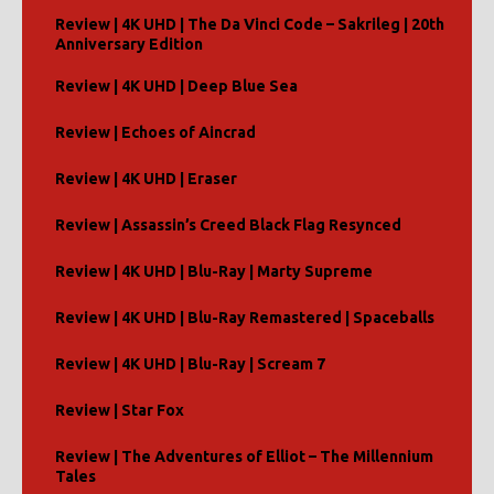
v
Review | 4K UHD | The Da Vinci Code – Sakrileg | 20th
e
Anniversary Edition
:
Review | 4K UHD | Deep Blue Sea
Review | Echoes of Aincrad
Review | 4K UHD | Eraser
Review | Assassin’s Creed Black Flag Resynced
Review | 4K UHD | Blu-Ray | Marty Supreme
Review | 4K UHD | Blu-Ray Remastered | Spaceballs
Review | 4K UHD | Blu-Ray | Scream 7
Review | Star Fox
Review | The Adventures of Elliot – The Millennium
Tales