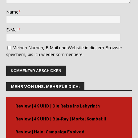
Name
*
E-Mail
*
Meinen Namen, E-Mail und Website in diesem Browser
speichern, bis ich wieder kommentiere.
A
l
MEHR VON UNS. MEHR FÜR DICH:
t
e
r
Review | 4K UHD | Die Reise ins Labyrinth
n
Review | 4K UHD | Blu-Ray | Mortal Kombat II
a
t
Review | Halo: Campaign Evolved
i