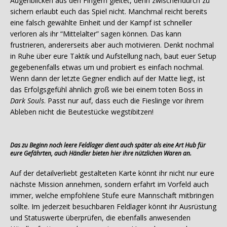
Augenblicken aus den Fingern gleitet, denn zwischendurch zu
sichern erlaubt euch das Spiel nicht. Manchmal reicht bereits
eine falsch gewählte Einheit und der Kampf ist schneller
verloren als ihr “Mittelalter” sagen können. Das kann
frustrieren, andererseits aber auch motivieren. Denkt nochmal
in Ruhe über eure Taktik und Aufstellung nach, baut euer Setup
gegebenenfalls etwas um und probiert es einfach nochmal.
Wenn dann der letzte Gegner endlich auf der Matte liegt, ist
das Erfolgsgefühl ähnlich groß wie bei einem toten Boss in
Dark Souls
. Passt nur auf, dass euch die Fieslinge vor ihrem
Ableben nicht die Beutestücke wegstibitzen!
Das zu Beginn noch leere Feldlager dient auch später als eine Art Hub für
eure Gefährten, auch Händler bieten hier ihre nützlichen Waren an.
Auf der detailverliebt gestalteten Karte könnt ihr nicht nur eure
nächste Mission annehmen, sondern erfahrt im Vorfeld auch
immer, welche empfohlene Stufe eure Mannschaft mitbringen
sollte. Im jederzeit besuchbaren Feldlager könnt ihr Ausrüstung
und Statuswerte überprüfen, die ebenfalls anwesenden