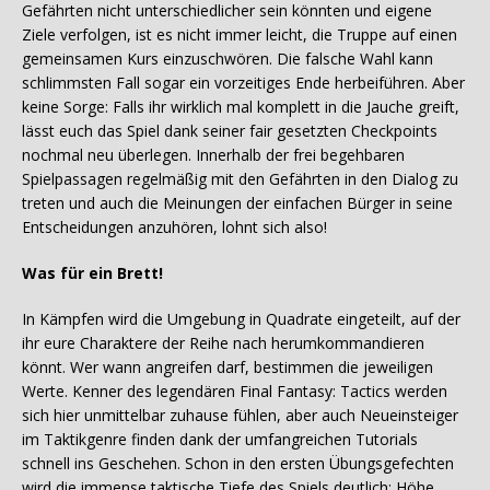
Gefährten nicht unterschiedlicher sein könnten und eigene
Ziele verfolgen, ist es nicht immer leicht, die Truppe auf einen
gemeinsamen Kurs einzuschwören. Die falsche Wahl kann
schlimmsten Fall sogar ein vorzeitiges Ende herbeiführen. Aber
keine Sorge: Falls ihr wirklich mal komplett in die Jauche greift,
lässt euch das Spiel dank seiner fair gesetzten Checkpoints
nochmal neu überlegen. Innerhalb der frei begehbaren
Spielpassagen regelmäßig mit den Gefährten in den Dialog zu
treten und auch die Meinungen der einfachen Bürger in seine
Entscheidungen anzuhören, lohnt sich also!
Was für ein Brett!
In Kämpfen wird die Umgebung in Quadrate eingeteilt, auf der
ihr eure Charaktere der Reihe nach herumkommandieren
könnt. Wer wann angreifen darf, bestimmen die jeweiligen
Werte. Kenner des legendären Final Fantasy: Tactics werden
sich hier unmittelbar zuhause fühlen, aber auch Neueinsteiger
im Taktikgenre finden dank der umfangreichen Tutorials
schnell ins Geschehen. Schon in den ersten Übungsgefechten
wird die immense taktische Tiefe des Spiels deutlich: Höhe,